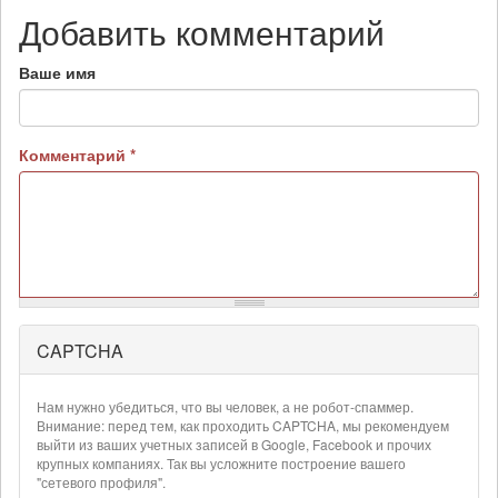
Добавить комментарий
Ваше имя
Комментарий
*
CAPTCHA
Более
подробная
информация
Нам нужно убедиться, что вы человек, а не робот-спаммер.
о
Внимание: перед тем, как проходить CAPTCHA, мы рекомендуем
текстовых
выйти из ваших учетных записей в Google, Facebook и прочих
крупных компаниях. Так вы усложните построение вашего
форматах
"сетевого профиля".