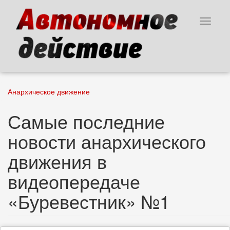
Перейти
к
Toggle
основному
navigat
содержанию
Анархическое движение
Самые последние
новости анархического
движения в
видеопередаче
«Буревестник» №1