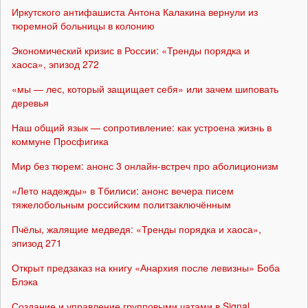
Иркутского антифашиста Антона Калакина вернули из
тюремной больницы в колонию
Экономический кризис в России: «Тренды порядка и
хаоса», эпизод 272
«мы — лес, который защищает себя» или зачем шиповать
деревья
Наш общий язык — сопротивление: как устроена жизнь в
коммуне Просфигика
Мир без тюрем: анонс 3 онлайн-встреч про аболиционизм
«Лето надежды» в Тбилиси: анонс вечера писем
тяжелобольным российским политзаключённым
Пчёлы, жалящие медведя: «Тренды порядка и хаоса»,
эпизод 271
Открыт предзаказ на книгу «Анархия после левизны» Боба
Блэка
Создание и управление групповыми чатами в Signal