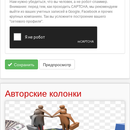
Нам нужно убедиться, что вы человек, а не робот-спаммер.
о
Внимание: перед тем, как проходить CAPTCHA, мы рекомендуем
текстовых
выйти из ваших учетных записей в Google, Facebook и прочих
крупных компаниях. Так вы усложните построение вашего
форматах
"сетевого профиля".
Сохранить
Предпросмотр
Авторские колонки