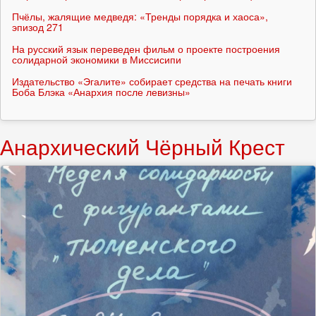
Пчёлы, жалящие медведя: «Тренды порядка и хаоса»,
эпизод 271
На русский язык переведен фильм о проекте построения
солидарной экономики в Миссисипи
Издательство «Эгалите» собирает средства на печать книги
Боба Блэка «Анархия после левизны»
Анархический Чёрный Крест