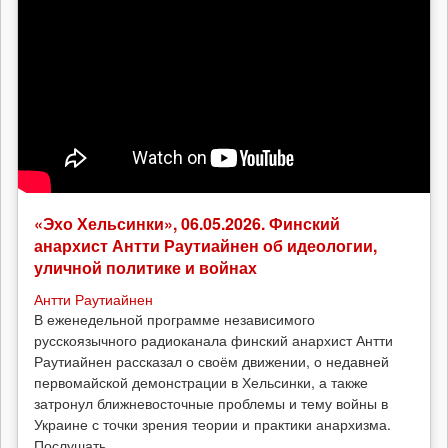
«Эхо Хельсинки», 06.05.2026. Финский
анархист Антти Раутиайнен об идеологии,
уличной политике и войнах
Антти Раутиайнен
В еженедельной программе независимого
русскоязычного радиоканала финский анархист Антти
Раутиайнен рассказал о своём движении, о недавней
первомайской демонстрации в Хельсинки, а также
затронул ближневосточные проблемы и тему войны в
Украине с точки зрения теории и практики анархизма.
Послушать...