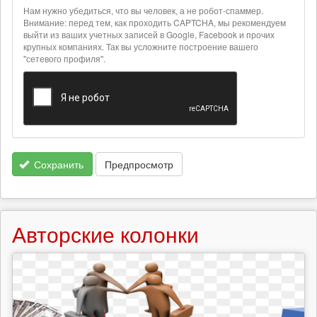
информация
Нам нужно убедиться, что вы человек, а не робот-спаммер.
о
Внимание: перед тем, как проходить CAPTCHA, мы рекомендуем
текстовых
выйти из ваших учетных записей в Google, Facebook и прочих
крупных компаниях. Так вы усложните построение вашего
форматах
"сетевого профиля".
Сохранить
Предпросмотр
Авторские колонки