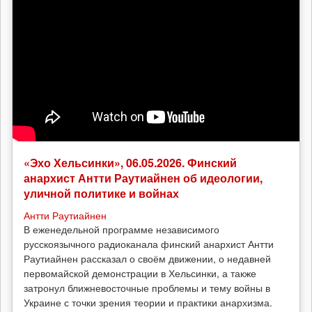
«Эхо Хельсинки», 06.05.2026. Финский
анархист Антти Раутиайнен об идеологии,
уличной политике и войнах
Антти Раутиайнен
В еженедельной программе независимого
русскоязычного радиоканала финский анархист Антти
Раутиайнен рассказал о своём движении, о недавней
первомайской демонстрации в Хельсинки, а также
затронул ближневосточные проблемы и тему войны в
Украине с точки зрения теории и практики анархизма.