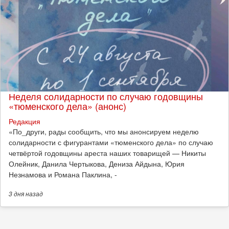
Неделя солидарности по случаю годовщины
«тюменского дела» (анонс)
Редакция
​«По_други, рады сообщить, что мы анонсируем неделю
солидарности с фигурантами «тюменского дела» по случаю
четвёртой годовщины ареста наших товарищей — Никиты
Олейник, Данила Чертыкова, Дениза Айдына, Юрия
Незнамова и Романа Паклина, -
3 дня
назад