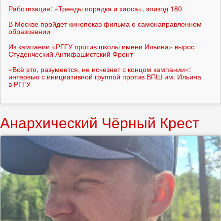
Работизация: «Тренды порядка и хаоса», эпизод 180
В Москве пройдет кинопоказ фильма о самонаправленном
образовании
Из кампании «РГГУ против школы имени Ильина» вырос
Студенческий Антифашистский Фронт
«Всё это, разумеется, не исчезнет с концом кампании»:
интервью с инициативной группой против ВПШ им. Ильина
в РГГУ
Анархический Чёрный Крест