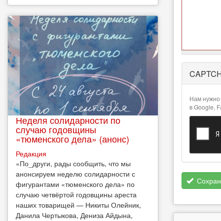
Более
CAPTC
подробная
информация
о текстовых
Нам нужно 
форматах
в Google, 
Неделя солидарности по
случаю годовщины
«тюменского дела» (анонс)
Редакция
​«По_други, рады сообщить, что мы
анонсируем неделю солидарности с
Сохран
фигурантами «тюменского дела» по
случаю четвёртой годовщины ареста
наших товарищей — Никиты Олейник,
Данила Чертыкова, Дениза Айдына,