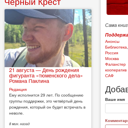
Чёрный Крест
Сама книг
Поддержа
Анонсы
Библиотека
Россия
Москва
Фаланстер
21 августа — День рождения
кооператив
фигуранта «тюменского дела»
САФ
Романа Паклина
Доба
Редакция
Ему исполнится 29 лет. По сообщению
Ваше имя
группы поддержки, это четвёртый день
рождения, который он будет встречать в
неволе.
Коммента
8 мин.
назад