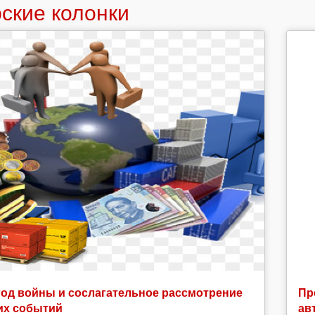
ские колонки
год войны и сослагательное рассмотрение
Пр
их событий
ав