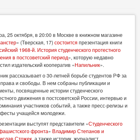
ра, 25 октября, в 20:00 в Москве в книжном магазине
анстер
» (Тверская, 17)
состоится
презентация книги
сийский 1968-й. История студенческого протестного
ения в постсоветский период
», которую недавно
стил издательский кооператив «
Напильник
».
ник рассказывает о 30-летней борьбе студентов РФ за
 права и свободы. В нем собраны публикации и
менты, посвященные истории студенческого
естного движения в постсоветской России, интервью и
оминания участников событий, а также пресс-релизы и
фесты учащейся молодежи.
резентации выступят представители «
Студенческого
фашистского фронта
»
Владимир Степанов и
ислав Стожек
, а также историк, журналист,