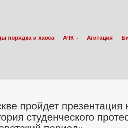
ды порядка и хаоса
АЧК
Агитация
Б
кве пройдет презентация 
тория студенческого проте
оветский период»