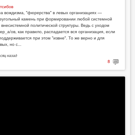
тсибов
а вождизма, "фюрерства" в левых организациях —
еугольный камень при формировании любой системной
 внесистемной политической структуры. Ведь с уходом
ер_а/ов, как правило, распадается вся организация, если
поддерживается при этом "извне". То же верно и для
вых, но с...
есяц
назад
8