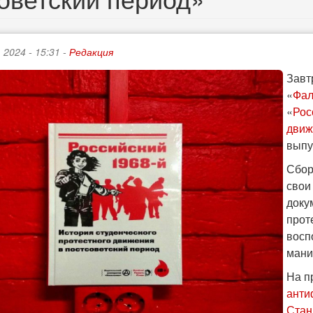
 2024 - 15:31 -
Редакция
Завт
«
Фал
«
Рос
движ
выпу
Сбор
свои
доку
прот
восп
мани
На п
анти
Стан