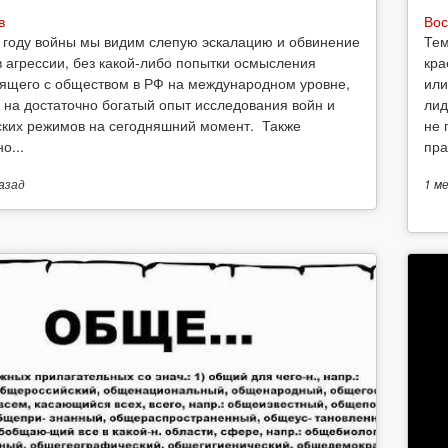
в
Вос
 году войны мы видим слепую эскалацию и обвинение
Тем
в агрессии, без какой-либо попытки осмысления
кра
ящего с обществом в РФ на международном уровне,
или
 на достаточно богатый опыт исследования войн и
лид
ских режимов на сегодняшний момент. Также
не 
о...
пра
азад
1 м