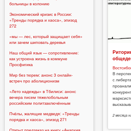
больницы в колонию
Экономический кризис в России:
«Тренды порядка и хаоса», эпизод
272
«мы — лес, который защищает себя»
или зачем шиповать деревья
Риторик
Наш общий язык — сопротивление:
общеде
как устроена жизнь в коммуне
Просфигика
Востсибо
В перспе
Мир без тюрем: анонс 3 онлайн-
с либерт
встреч про аболиционизм
проанали
«Лето надежды» в Тбилиси: анонс
конкурен
вечера писем тяжелобольным
марксист
российским политзаключённым
высказыв
Пчёлы, жалящие медведя: «Тренды
2 месяца
н
порядка и хаоса», эпизод 271
Открыт предзаказ на книгу «Анархия