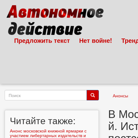
Перейти
к
основному
содержанию
Предложить текст
Нет войне!
Трен
Форма
Анонсы
поиска
Поиск
В Мос
Читайте также:
й. Ис
Анонс московской книжной ярмарки с
постс
участием либертарных издательств и