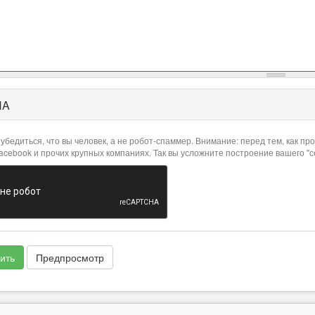
HA
убедиться, что вы человек, а не робот-спаммер. Внимание: перед тем, как 
Facebook и прочих крупных компаниях. Так вы усложните построение вашего "
ить
Предпросмотр