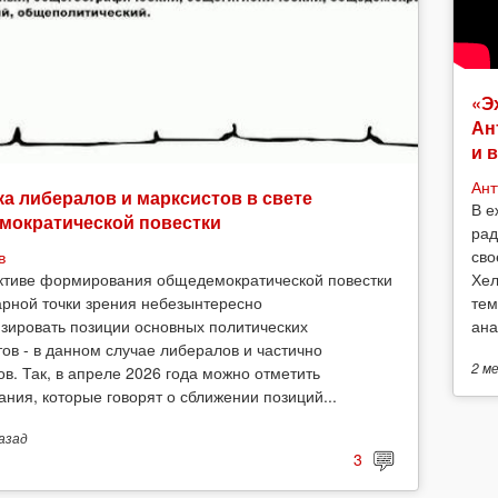
«Э
Ан
и 
Ант
а либералов и марксистов в свете
В е
мократической повестки
рад
сво
в
Хел
ктиве формирования общедемократической повестки
тем
арной точки зрения небезынтересно
ана
зировать позиции основных политических
тов - в данном случае либералов и частично
2 м
ов. Так, в апреле 2026 года можно отметить
ания, которые говорят о сближении позиций...
азад
3