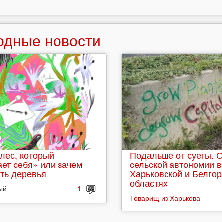
одные новости
лес, который
Подальше от суеты. 
ет себя» или зачем
сельской автономии в
ть деревья
Харьковской и Белго
областях
ый
1
Товарищ из Харькова