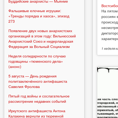
Буддийские анархисты — Мьянме
Востсибо
Фальшивые елочные игрушки:
На пятом
«Тренды порядка и хаоса», эпизод
россиян 
273
происход
несмотря
Появление двух новых анархистских
диктатор
организаций в этом году: Вильнюсский
характерн
Анархистский Союз и нидерландская
Федерация за Вольный Социализм
1 неделя
н
Неделя солидарности по случаю
годовщины «тюменского дела»
(анонс)
5 августа — День рождения
политзаключённого антифашиста
Савелия Фролова
Пятый год войны и сослагательное
рассмотрение недавних событий
Иркутского антифашиста Антона
Калакина вернули из тюремной