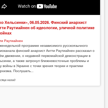
хо Хельсинки», 06.05.2026. Финский анархист
тти Раутиайнен об идеологии, уличной политике
войнах
ти Раутиайнен
женедельной программе независимого русскоязычного
иоканала финский анархист Антти Раутиайнен рассказал о
ём движении, о недавней первомайской демонстрации в
ьсинки, а также затронул ближневосточные проблемы и
у войны в Украине с точки зрения теории и практики
рхизма. Послушать...
есяца
назад