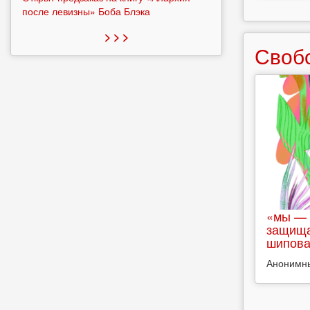
после левизны» Боба Блэка
> > >
Своб
«мы — 
защища
шипова
Анонимн