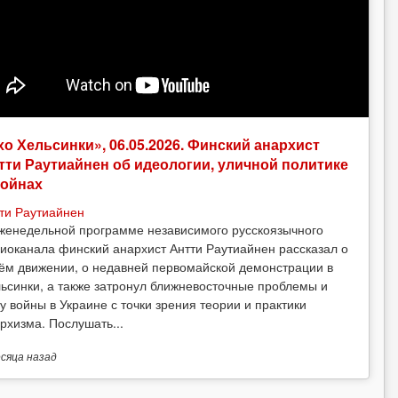
хо Хельсинки», 06.05.2026. Финский анархист
тти Раутиайнен об идеологии, уличной политике
войнах
ти Раутиайнен
женедельной программе независимого русскоязычного
иоканала финский анархист Антти Раутиайнен рассказал о
ём движении, о недавней первомайской демонстрации в
ьсинки, а также затронул ближневосточные проблемы и
у войны в Украине с точки зрения теории и практики
рхизма. Послушать...
есяца
назад