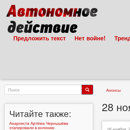
Перейти
к
основному
содержанию
Предложить текст
Нет войне!
Трен
Форма
Анонсы
поиска
Поиск
28 н
Читайте также:
Анархиста Артёма Чернышёва
этапировали в колонию
16 ноября, 