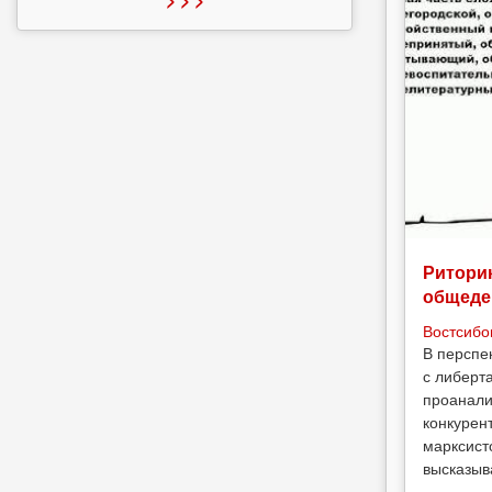
Риторик
общеде
Востсибо
В перспе
с либерт
проанали
конкурен
марксист
высказыв