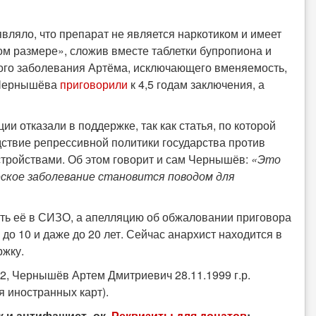
вляло, что препарат не является наркотиком и имеет
ом размере», сложив вместе таблетки бупропиона и
ского заболевания Артёма, исключающего вменяемость,
. Чернышёва
приговорили
к 4,5 годам заключения, а
 отказали в поддержке, так как статья, по которой
дствие репрессивной политики государства против
стройствами. Об этом говорит и сам Чернышёв:
«Это
еское заболевание становится поводом для
ить её в СИЗО, а апелляцию об обжаловании приговора
до 10 и даже до 20 лет. Сейчас анархист находится в
ржку.
ИК-2, Чернышёв Артем Дмитриевич 28.11.1999 г.р.
я иностранных карт).
к и антифашист_ок.
Реквизиты для донатов
: