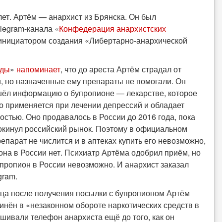
лет. Артём — анархист из Брянска. Он был
legram-канала «
Конфедерация анархистских
 инициатором создания «Либертарно-анархической
оды
»
напоминает
, что до ареста Артём страдал от
, но назначенные ему препараты не помогали. Он
шёл информацию о бупропионе — лекарстве, которое
о применяется при лечении депрессий и обладает
стью. Оно продавалось в России до 2016 года, пока
окинул российский рынок. Поэтому в официальном
епарат не числится и в аптеках купить его невозможно,
она в России нет. Психиатр Артёма одобрил приём, но
упропион в России невозможно. И анархист заказал
gram.
ца после получения посылки с бупропионом Артём
инён в «незаконном обороте наркотических средств в
шивали телефон анархиста ещё до того, как он