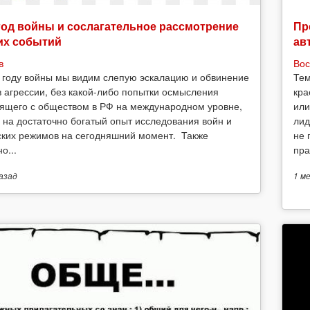
год войны и сослагательное рассмотрение
Пр
их событий
ав
в
Вос
 году войны мы видим слепую эскалацию и обвинение
Тем
в агрессии, без какой-либо попытки осмысления
кра
ящего с обществом в РФ на международном уровне,
или
 на достаточно богатый опыт исследования войн и
лид
ских режимов на сегодняшний момент. Также
не 
о...
пра
азад
1 м