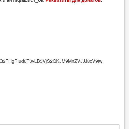
oQ2FHgPiud6T3vLB5VjS2QKJM9MnZVJJJ8cV9tw