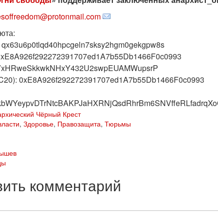
resoffreedom@protonmail.com
юта:
bc1qx63u6p0tlqd40hpcgeln7sksy2hgm0gekgpw8s
 0xE8A926f292272391707ed1A7b55Db1466F0c0993
: LVxHRweSkkwkNHxY432U2swpEUAMWupsrP
C20): 0xE8A926f292272391707ed1A7b55Db1466F0c0993
kbWYeypvDTrNtcBAKPJaHXRNjQsdRhrBm6SNVffeRLfadrqX
архический Чёрный Крест
власти
,
Здоровье
,
Правозащита
,
Тюрьмы
нышев
ды
вить комментарий