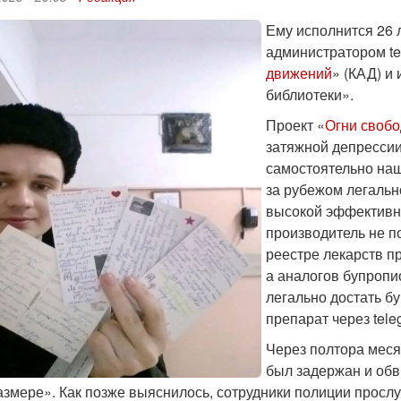
Ему исполнится 26 
администратором te
движений
» (КАД) и
библиотеки».
Проект «
Огни своб
затяжной депрессии
самостоятельно на
за рубежом легальн
высокой эффективно
производитель не п
реестре лекарств пр
а аналогов бупропи
легально достать б
препарат через tele
Через полтора меся
был задержан и обв
азмере». Как позже выяснилось, сотрудники полиции прослу