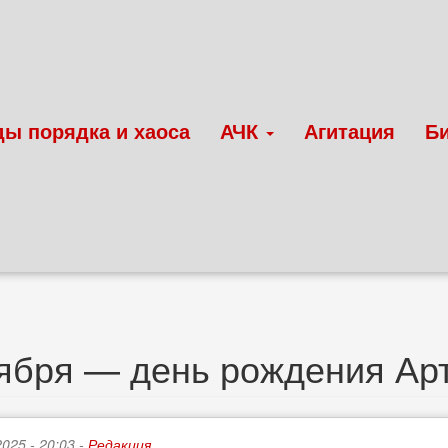
ды порядка и хаоса
АЧК
Агитация
Б
оября — день рождения А
2025 - 20:03 -
Редакция