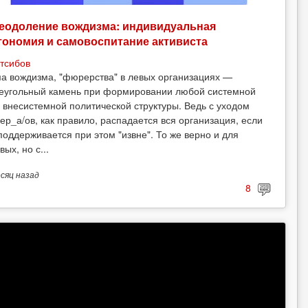
еодоление вождизма: индивидуальная
тономия и самовоспитание активиста
тсибов
а вождизма, "фюрерства" в левых организациях —
еугольный камень при формировании любой системной
 внесистемной политической структуры. Ведь с уходом
ер_а/ов, как правило, распадается вся организация, если
поддерживается при этом "извне". То же верно и для
вых, но с...
есяц
назад
8