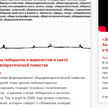
«Э
Ан
и 
Ант
а либералов и марксистов в свете
В е
мократической повестки
рад
сво
в
Хел
ктиве формирования общедемократической повестки
тем
арной точки зрения небезынтересно
ана
зировать позиции основных политических
тов - в данном случае либералов и частично
2 м
ов. Так, в апреле 2026 года можно отметить
ания, которые говорят о сближении позиций...