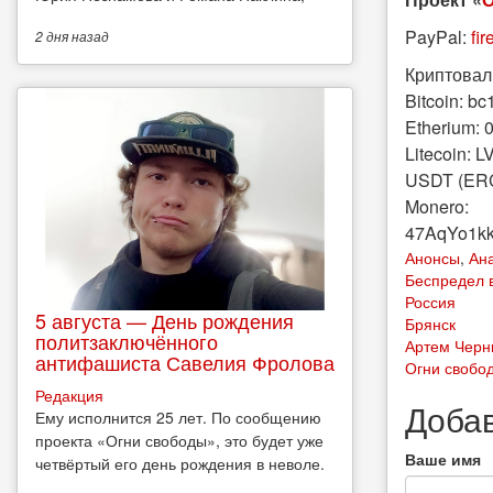
PayPal:
fi
2 дня
назад
Криптовал
Bitcoin: 
Etherium:
Litecoin
USDT (ER
Monero:
47AqYo1k
Анонсы
,
Ан
Беспредел 
Россия
5 августа — День рождения
Брянск
политзаключённого
Артем Чер
антифашиста Савелия Фролова
Огни свобо
Редакция
Доба
Ему исполнится 25 лет. По сообщению
проекта «Огни свободы», это будет уже
Ваше имя
четвёртый его день рождения в неволе.