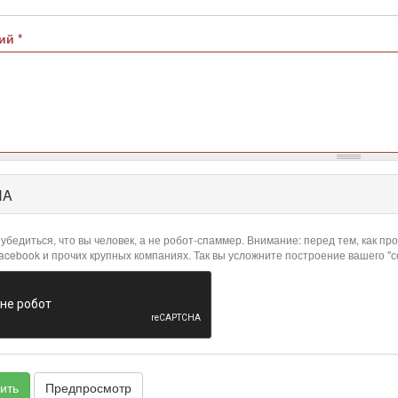
рий
*
HA
убедиться, что вы человек, а не робот-спаммер. Внимание: перед тем, как 
Facebook и прочих крупных компаниях. Так вы усложните построение вашего "
ить
Предпросмотр