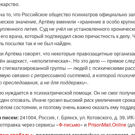
екарство.
на то, что Российское общество психиатров официально зая
ческое значение, Артёму вменили «хранение в особо крупн
купленного лития. Суд не учёл ни установленного хрониче
 его врача, который подтвердил свою причастность к делу
ь посылки так и не был найден.
 Артёма говорят, что некоторые правозащитные организации
ён анархист, «неполитическая». Но это дело — прямое сле
и стигматизированной группы — людей с психическими рас
ямую связано с репрессивной системой, в которой психич
о преследования, а не для поддержки».
ро нуждается в психиатрической помощи. Он не смог получ
ен отозвать. Иначе грозил высокий риск увеличения срока 
жёлом состоянии, и поэтому очень важно оказать ему подде
я писем:
241004, Россия, г. Брянск, ул. Котовского, д. 39, 
отправка через сервисы «
Ф-письмо
» и
PrisonMail.Online
(дл
гни свободы
» поддерживает заключённых анархист_о