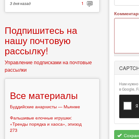
1
3 дня
назад
Коммента
Подпишитесь на
нашу почтовую
рассылку!
Управление подписками на почтовые
Более
CAPTC
рассылки
подробная
информация
о текстовых
Нам нужно 
форматах
в Google, 
Все материалы
Буддийские анархисты — Мьянме
Фальшивые елочные игрушки:
«Тренды порядка и хаоса», эпизод
273
Сохран