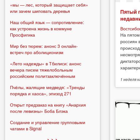
«мы — лес, который защищает себя»
или зачем шиповать деревья
Пятый 
недавн
Наш общий язык — сопротивление:
как устроена жизнь в коммуне
Востсибо
Просфигика
На пятом
россиян 
Мир без тюрем: анонс 3 онлайн-
происход
встреч про аболиционизм
несмотря
диктатор
«Лето надежды» в Тбилиси: анонс
характерн
вечера писем тяжелобольным
российским политзаключённым
1 неделя
н
Пчёлы, жалящие медведя: «Тренды
порядка и хаоса», эпизод 271
Открыт предзаказ на книгу «Анархия
после левизны» Боба Блэка
Создание и управление групповыми
чатами в Signal
> > >