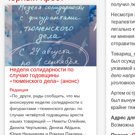
получил л
Несмотря 
терапевти
легально 
ни мнения
отправител
Товарищ_ки
был осужд
уязвимой 
Неделя солидарности по
случаю годовщины
дело напр
«тюменского дела» (анонс)
уголовног
Редакция
Артем ост
​«По_други, рады сообщить, что мы
был вынужд
анонсируем неделю солидарности с
крайне тя
фигурантами «тюменского дела» по
случаю четвёртой годовщины ареста
Адрес дл
наших товарищей — Никиты Олейник,
Возможна 
Данила Чертыкова, Дениза Айдына,
Юрия Незнамова и Романа Паклина, -
Проект «
О