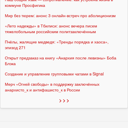
коммуне Просфигика
Мир без тюрем: анонс 3 онлайн-встреч про аболиционизм
«Лето надежды» в Тбилиси: анонс вечера писем
тяжелобольным российским политзаключённым
Пчёлы, жалящие медведя: «Тренды порядка и хаоса»,
эпизод 271
Открыт предзаказ на книгу «Анархия после левизны» Боба
Блэка
Создание и управление групповыми чатами в Signal
Мерч «Огней свободы» в поддержку заключённых
анархисто_к и антифашисто_к в России
> > >