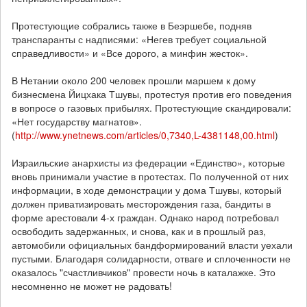
Протестующие собрались также в Беэршебе, подняв
транспаранты с надписями: «Негев требует социальной
справедливости» и «Все дорого, а минфин жесток».
В Нетании около 200 человек прошли маршем к дому
бизнесмена Йицхака Тшувы, протестуя против его поведения
в вопросе о газовых прибылях. Протестующие скандировали:
«Нет государству магнатов».
(
http
://www.ynetnews.com/articles/0,7340,L-4381148,00.html
)
Израильские анархисты из федерации «Единство», которые
вновь принимали участие в протестах. По полученной от них
информации, в ходе демонстрации у дома Тшувы, который
должен приватизировать месторождения газа, бандиты в
форме арестовали 4-х граждан. Однако народ потребовал
освободить задержанных, и снова, как и в прошлый раз,
автомобили официальных бандформирований власти уехали
пустыми.
Благодаря солидарности, отваге и сплоченности не
оказалось "счастливчиков" провести ночь в каталажке. Это
несомненно не может не радовать!