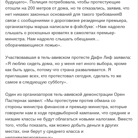
будущего». Полиция потребовала, чтобы протестующие
отошли на 200 метров от дома, но те отказались, заявив, что
нет никаких законных оснований для такого требованияВ
связи с сообщениями о дороговизне резиденции премьера,
организаторы марша написали в фэйсбуке: «Нам надоело
слышать о роскошных кроватях в самолетах премьер-
министра. Нам надоело слышать обещания…
оборачивающиеся ложью».
Участвовавшая в тель-авивском протесте Дафн Лиф заявила:
«Я люблю сидеть дома, но у меня нет иного выбора, кроме
как быть здесь, потому что страна разваливается. Я
приглашаю всех, кто протестовал сегодня, сделать то же
самое в следующую субботу».
Один из организаторов тель-авивской демонстрации Орен
Пастернак заявил: «Мы протестуем против обмана со
стороны министра финансов и премьер-министра, которые
говорили нам в ходе предвыборной кампании, что средние и
низшие классы не будут облагаться новыми налогами. Вместо
того, чтобы показать, как можно добыть деньги в других
местах, они берут у среднего класса и
непривилегированных».