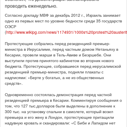
проводить еженедельно.
Согласно докладу МВФ за декабрь 2012 г., Израиль занимает
одно из первых мест по уровню бедности среди 35 государств
ОЭСР
(
http
://www.wikipg.com/news/1174931/1000s%20protest%20austeri
Протестующие собрались перед резиденцией премьер-
министра в Иерусалиме, перед частным домом Нетаньяху в
Кесарии, провели марши в Тель-Авиве и Беэршебе. Они
выступили против принятого кабинетом во вторник нового
бюджета. Протестующие, собравшиеся перед иерусалимской
резиденцией премьер-министра, подняли плакаты с
надписями: «Берте у богатых, а не из общественных
средств».
Одновременно состоялась демонстрация перед частной
резиденцией премьера в Кесарии. Комментируя сообщения о
том, что 127 тыс.долларов были выделены в дополнение к
300 тыс. на установку спальни в самолете, который возил
премьера и его жену в Лондон, протестующие притащили
надувную кровать и скандировали: «С Биби и Лапидом нет