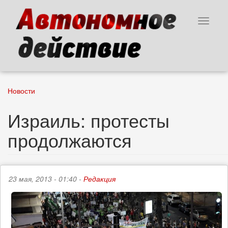
Перейти
к
Toggle
основному
navigat
содержанию
Новости
Израиль: протесты
продолжаются
23 мая, 2013 - 01:40 -
Редакция