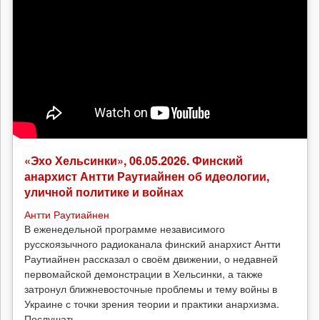
«Эхо Хельсинки», 06.05.2026. Финский
анархист Антти Раутиайнен об идеологии,
уличной политике и войнах
Антти Раутиайнен
В еженедельной программе независимого
русскоязычного радиоканала финский анархист Антти
Раутиайнен рассказал о своём движении, о недавней
первомайской демонстрации в Хельсинки, а также
затронул ближневосточные проблемы и тему войны в
Украине с точки зрения теории и практики анархизма.
Послушать...