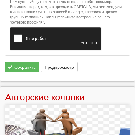
Нам нужно убедиться, что вы человек, а не робот-спаммер.
о
Внимание: перед тем, как проходить CAPTCHA, мы рекомендуем
текстовых
выйти из ваших учетных записей в Google, Facebook и прочих
крупных компаниях. Так вы усложните построение вашего
форматах
"сетевого профиля".
Сохранить
Предпросмотр
Авторские колонки