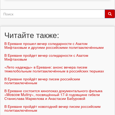
Форма
поиска
Поиск
Читайте также:
В Ереване прошел вечер солидарности с Азатом
Мифтаховым и другими российскими политзаключёнными
В Ереване пройдет вечер солидарности с Азатом
Мифтаховым
«Лето надежды» в Ереване: анонс вечера писем
тяжелобольным политзаключённым в российских тюрьмах
В Ереване пройдёт вечер писем российским
политзаключённым
В Ереване состоится кинопоказ документального фильма
«Moscow Mutiny», посвящённый 17-й годовщине гибели
Станислава Маркелова и Анастасии Бабуровой
В Ереване пройдёт новогодний вечер писем российским
политзаключённым