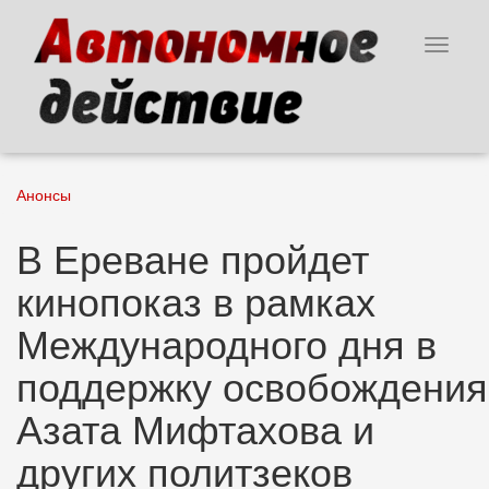
Перейти
к
Toggle
основному
navigat
содержанию
Анонсы
В Ереване пройдет
кинопоказ в рамках
Международного дня в
поддержку освобождения
Азата Мифтахова и
других политзеков