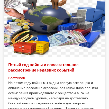
Пятый год войны и сослагательное
рассмотрение недавних событий
Востсибов
На пятом году войны мы видим слепую эскалацию и
обвинение россиян в агрессии, без какой-либо попытки
осмысления происходящего с обществом в РФ на
международном уровне, несмотря на достаточно
богатый опыт исследования войн и диктаторских
режимов на сегодняшний момент. Также характерно...