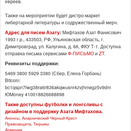
евреев.
Также на мероприятии будет дистро-маркет
либертарной литературы и содружественный мерч.
Адрес для писем Азату
:
Мифтахов Азат Фанисович
1993 г.р., 433503, РФ, Ульяновская область, г.
Димитровград, ул. Калугина, д. 66, ФКУ Т-1. Доступна
отправка письма сервисами
Ф-ПИСЬМО
и
ZT
.
Реквизиты поддержки:
5469 3800 5929 3380 (Сбер, Елена Горбань)
Bitcoin:
bc1qspn7lwg38ra6r836akqwusnr4zvjhmegz5v9dm
ЮMoney 410018826688898
Также доступны футболки и лонгсливы с
дизайном в поддержку Азата Мифтахова
.
Анонсы
,
Анархический Чёрный Крест
Правозащита
,
Тюрьмы
Армения