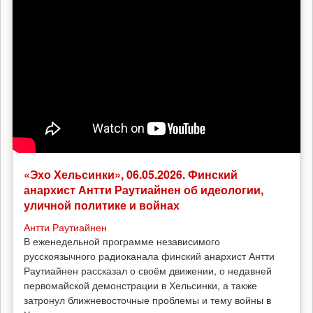
«Эхо Хельсинки», 06.05.2026. Финский
анархист Антти Раутиайнен об идеологии,
уличной политике и войнах
Антти Раутиайнен
В еженедельной программе независимого
русскоязычного радиоканала финский анархист Антти
Раутиайнен рассказал о своём движении, о недавней
первомайской демонстрации в Хельсинки, а также
затронул ближневосточные проблемы и тему войны в