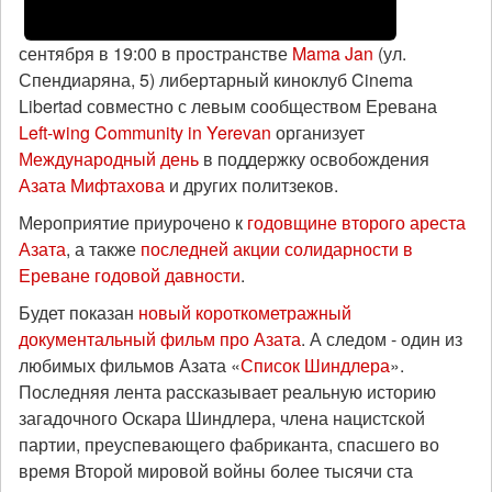
сентября в 19:00 в пространстве
Mama Jan
(ул.
Спендиаряна, 5) либертарный киноклуб Cinema
Libertad совместно с левым сообществом Еревана
Left-wing Community in Yerevan
организует
Международный день
в поддержку освобождения
Азата Мифтахова
и других политзеков.
Мероприятие приурочено к
годовщине второго ареста
Азата
, а также
последней акции солидарности в
Ереване годовой давности
.
Будет показан
новый короткометражный
документальный фильм про Азата
. А следом - один из
любимых фильмов Азата «
Список Шиндлера
».
Последняя лента рассказывает реальную историю
загадочного Оскара Шиндлера, члена нацистской
партии, преуспевающего фабриканта, спасшего во
время Второй мировой войны более тысячи ста