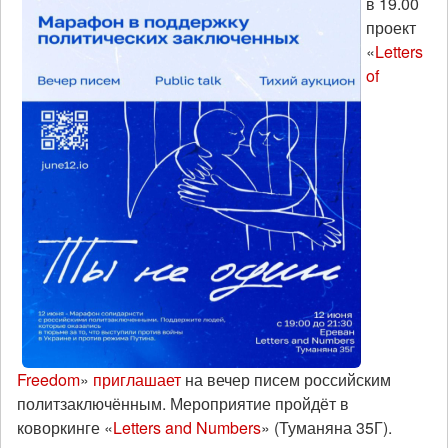
в 19.00
проект
«
Letters
of
Freedom
»
приглашает
на вечер писем российским
политзаключённым. Мероприятие пройдёт в
коворкинге «
Letters and Numbers
» (Туманяна 35Г).