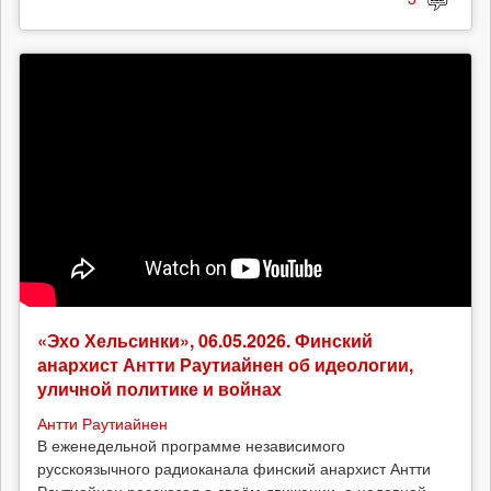
«Эхо Хельсинки», 06.05.2026. Финский
анархист Антти Раутиайнен об идеологии,
уличной политике и войнах
Антти Раутиайнен
В еженедельной программе независимого
русскоязычного радиоканала финский анархист Антти