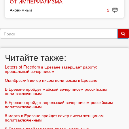
ОТ ИМПЕРИАЛИЗМА
Анонимный
2
Форма
поиска
Поиск
Читайте также:
Letters of Freedom в Ереване завершает работу:
прощальный вечер писем
Октябрьский вечер писем политзекам в Ереване
В Ереване пройдет майский вечер писем российским
политзаключенным
В Ереване пройдет апрельский вечер писем российским
политзаключенным
8 марта в Ереване пройдет вечер писем женщинам-
политзаключенным
В Ереване пройдет вечер писем украинским