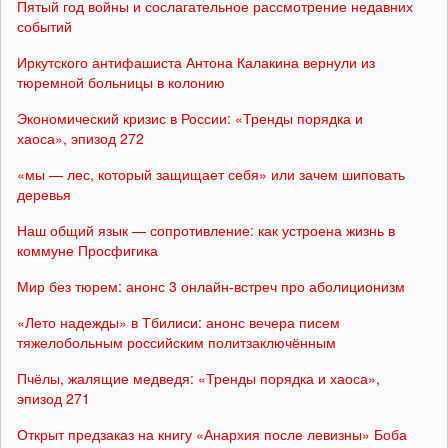
Пятый год войны и сослагательное рассмотрение недавних
событий
Иркутского антифашиста Антона Калакина вернули из
тюремной больницы в колонию
Экономический кризис в России: «Тренды порядка и
хаоса», эпизод 272
«мы — лес, который защищает себя» или зачем шиповать
деревья
Наш общий язык — сопротивление: как устроена жизнь в
коммуне Просфигика
Мир без тюрем: анонс 3 онлайн-встреч про аболиционизм
«Лето надежды» в Тбилиси: анонс вечера писем
тяжелобольным российским политзаключённым
Пчёлы, жалящие медведя: «Тренды порядка и хаоса»,
эпизод 271
Открыт предзаказ на книгу «Анархия после левизны» Боба