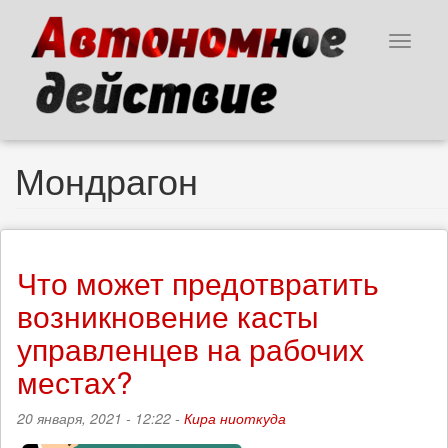
Перейти
к
Toggle
основному
navigat
содержанию
Мондрагон
Что может предотвратить
возникновение касты
управленцев на рабочих
местах?
20 января, 2021 - 12:22 -
Кира ниоткуда