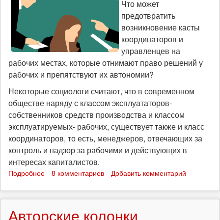
Что может
предотвратить
возникновение касты
координаторов и
управленцев на
рабочих местах, которые отнимают право решений у
рабочих и препятствуют их автономии?
Некоторые социологи считают, что в современном
обществе наряду с классом эксплуататоров-
собственников средств производства и классом
эксплуатируемых- рабочих, существует также и класс
координаторов, то есть, менеджеров, отвечающих за
контроль и надзор за рабочими и действующих в
интересах капиталистов.
Подробнее
о
8 комментариев
Добавить комментарий
Что
может
предотвратить
Авторские колонки
возникновение