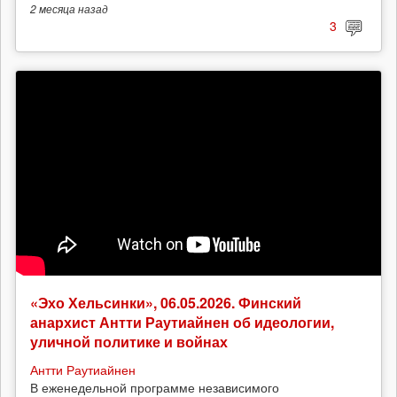
2 месяца
назад
3
«Эхо Хельсинки», 06.05.2026. Финский
анархист Антти Раутиайнен об идеологии,
уличной политике и войнах
Антти Раутиайнен
В еженедельной программе независимого