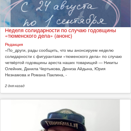
Неделя солидарности по случаю годовщины
«тюменского дела» (анонс)
Редакция
​«По_други, рады сообщить, что мы анонсируем неделю
солидарности с фигурантами «тюменского дела» по случаю
четвёртой годовщины ареста наших товарищей — Никиты
Олейник, Данила Чертыкова, Дениза Айдына, Юрия
Незнамова и Романа Паклина, -
2 дня
назад