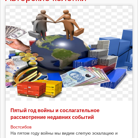
касты
управленцев
на
рабочих
местах?
Пятый год войны и сослагательное
рассмотрение недавних событий
Востсибов
На пятом году войны мы видим слепую эскалацию и