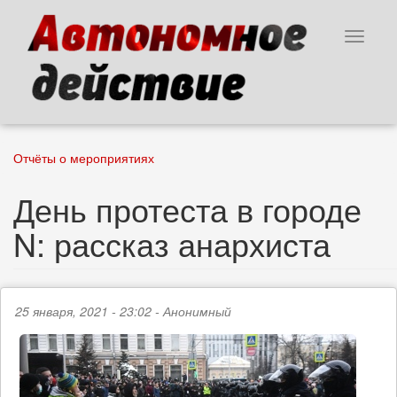
Перейти
к
Toggle
основному
navigat
содержанию
Отчёты о мероприятиях
День протеста в городе
N: рассказ анархиста
25 января, 2021 - 23:02 -
Анонимный