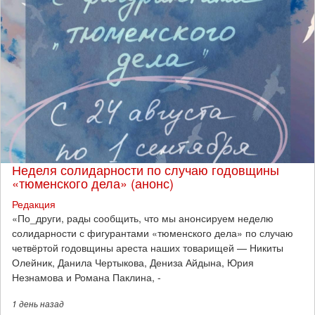
Неделя солидарности по случаю годовщины
«тюменского дела» (анонс)
Редакция
​«По_други, рады сообщить, что мы анонсируем неделю
солидарности с фигурантами «тюменского дела» по случаю
четвёртой годовщины ареста наших товарищей — Никиты
Олейник, Данила Чертыкова, Дениза Айдына, Юрия
Незнамова и Романа Паклина, -
1 день
назад