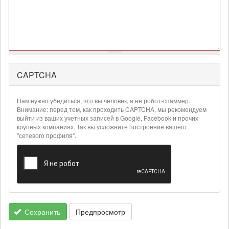
CAPTCHA
Более
подробная
информация
Нам нужно убедиться, что вы человек, а не робот-спаммер.
о
Внимание: перед тем, как проходить CAPTCHA, мы рекомендуем
текстовых
выйти из ваших учетных записей в Google, Facebook и прочих
крупных компаниях. Так вы усложните построение вашего
форматах
"сетевого профиля".
Сохранить
Предпросмотр