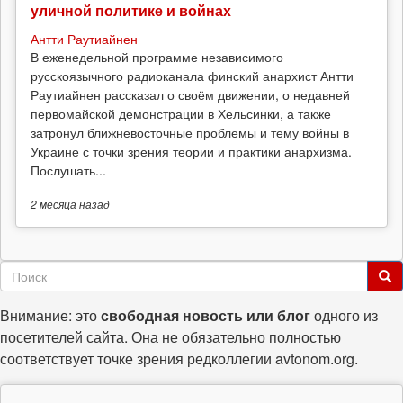
уличной политике и войнах
Антти Раутиайнен
В еженедельной программе независимого
русскоязычного радиоканала финский анархист Антти
Раутиайнен рассказал о своём движении, о недавней
первомайской демонстрации в Хельсинки, а также
затронул ближневосточные проблемы и тему войны в
Украине с точки зрения теории и практики анархизма.
Послушать...
2 месяца
назад
Форма
поиска
Поиск
Внимание: это
свободная новость или блог
одного из
посетителей сайта. Она не обязательно полностью
соответствует точке зрения редколлегии avtonom.org.