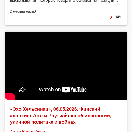
высказывания, которые говорят о сближении позиций...
2 месяца
назад
3
«Эхо Хельсинки», 06.05.2026. Финский
анархист Антти Раутиайнен об идеологии,
уличной политике и войнах
Антти Раутиайнен