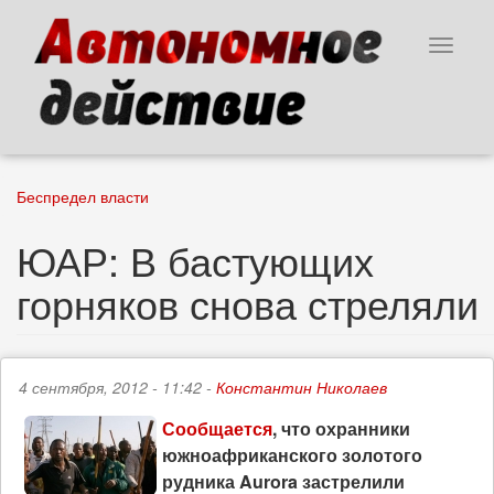
Перейти
к
Toggle
основному
navigat
содержанию
Беспредел власти
ЮАР: В бастующих
горняков снова стреляли
4 сентября, 2012 - 11:42 -
Константин Николаев
Сообщается
, что охранники
южноафриканского золотого
рудника Aurora застрелили