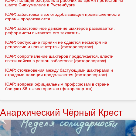
ЮАР: полиция растреляла рабочих во время протестов на
шахте Сипхумелеле в Рустенбурге
ЮАР: забастовки в золотодобывающей промышленности
страны продолжаются
ЮАР: забастовочное движение шахтеров развивается,
реформисты пытаются его захватить
ЮАР: бастующие горняки не сдаются несмотря на
репрессии и новые жертвы (фоторепортаж)
ЮАР: сопротивление шахтеров продолжается, власти
ввели войска в регион забастовок (фоторепортаж)
ЮАР: столкновения между бастующими шахтерами и
отрядами полиции продолжаются (фоторепортаж)
ЮАР: вопреки официальным профсоюзам в стране
бастуют 36 тысяч горняков (фоторепортаж)
Анархический Чёрный Крест