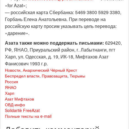
«for Azat»;
— российская карта Сбербанка: 5469 3800 5929 3380,
Горбань Елена Анатольевна. При переводе на
российскую карту просим указывать цель перевода:
«дарение».
Азата также можно поддержать письмами:
629420,
РФ, ЯНАО, Приуральский район, г. Лабытнанги, пгт
Харп, ул. Одесская, д. 19, ИК-18, Мифтахов Азат
Фанисович 1993 г.р.
Новости
,
Анархический Чёрный Крест
Беспредел власти
,
Правозащита
,
Тюрьмы
Россия
ЯНАО
Харп
Азат Мифтахов
ОВД-инфо
Solidaritè FreeAzat
Полные тексты на e-mail