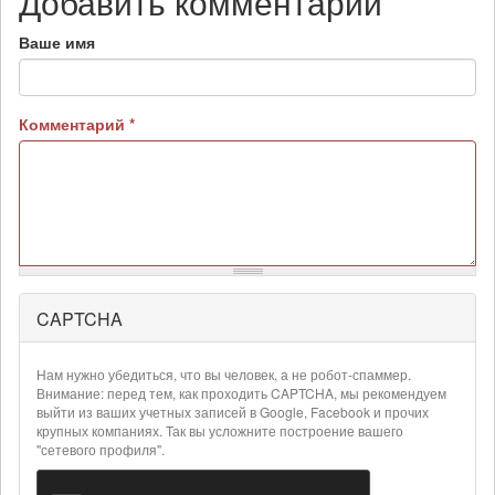
Добавить комментарий
Ваше имя
Комментарий
*
CAPTCHA
Более
подробная
информация
Нам нужно убедиться, что вы человек, а не робот-спаммер.
о
Внимание: перед тем, как проходить CAPTCHA, мы рекомендуем
текстовых
выйти из ваших учетных записей в Google, Facebook и прочих
крупных компаниях. Так вы усложните построение вашего
форматах
"сетевого профиля".