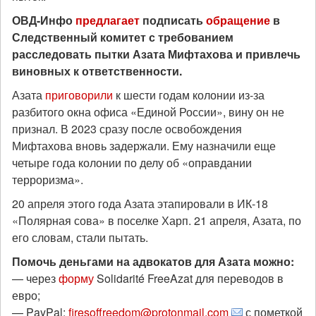
ОВД-Инфо
предлагает
подписать
обращение
в
Следственный комитет с требованием
расследовать пытки Азата Мифтахова и привлечь
виновных к ответственности.
Азата
приговорили
к шести годам колонии из-за
разбитого окна офиса «Единой России», вину он не
признал. В 2023 сразу после освобождения
Мифтахова вновь задержали. Ему назначили еще
четыре года колонии по делу об «оправдании
терроризма».
20 апреля этого года Азата этапировали в ИК-18
«Полярная сова» в поселке Харп. 21 апреля, Азата, по
его словам, стали пытать.
Помочь деньгами на адвокатов для Азата можно:
— через
форму
Solidarité FreeAzat для переводов в
евро;
— PayPal:
firesoffreedom@protonmail.com
с пометкой