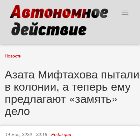
Перейти
к
Toggle
основному
navigat
содержанию
Новости
Азата Мифтахова пытали
в колонии, а теперь ему
предлагают «замять»
дело
14 мая, 2026 - 23:18 -
Редакция