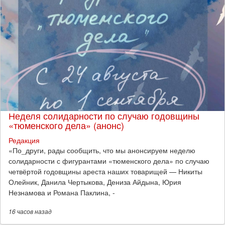
Неделя солидарности по случаю годовщины
«тюменского дела» (анонс)
Редакция
​«По_други, рады сообщить, что мы анонсируем неделю
солидарности с фигурантами «тюменского дела» по случаю
четвёртой годовщины ареста наших товарищей — Никиты
Олейник, Данила Чертыкова, Дениза Айдына, Юрия
Незнамова и Романа Паклина, -
16 часов
назад