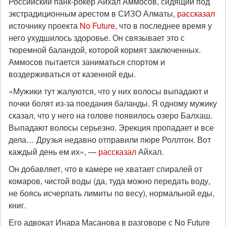
Российский панк-рокер Айхал Аммосов, сидящий под
экстрадиционным арестом в СИЗО Алматы,
рассказал
источнику проекта
No Future
, что в последнее время у
него ухудшилось здоровье. Он связывает это с
тюремной баландой, которой кормят заключенных.
Аммосов пытается заниматься спортом и
воздерживаться от казенной еды.
«Мужики тут жалуются, что у них волосы выпадают и
почки болят из-за поедания баланды. Я одному мужику
сказал, что у него на голове появилось озеро Балхаш.
Выпадают волосы серьезно. Эрекция пропадает и все
дела… Друзья недавно отправили пюре Роллтон. Вот
каждый день ем их», —
рассказал
Айхал.
Он добавляет, что в камере не хватает спиралей от
комаров, чистой воды (да, туда можно передать воду,
не боясь исчерпать лимиты по весу), нормальной еды,
книг.
Его адвокат Инара Масанова в разговоре с No Future