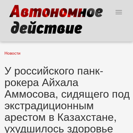
Перейти
к
Toggle
основному
navigat
содержанию
Новости
У российского панк-
рокера Айхала
Аммосова, сидящего под
экстрадиционным
арестом в Казахстане,
ухудшилось здоровье