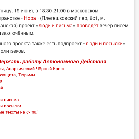
тницу, 19 июня, в 18:30-21:00 в московском
транстве «
Нора
» (Плетешковский пер, 8с1, м.
анская) проект «
люди и письма
»
проведёт
вечер писем
тзаключённым.
нного проекта также есть подпроект «
люди и посылки
»
политзеков.
держать работу Автономного Действия
сы
,
Анархический Чёрный Крест
озащита
,
Тюрьмы
ия
ва
 и письма
и посылки
е тексты на e-mail