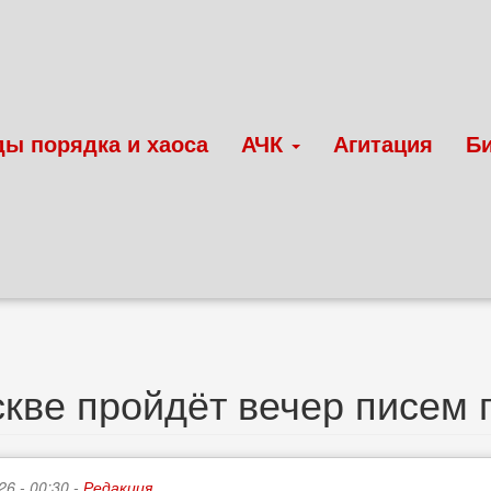
ды порядка и хаоса
АЧК
Агитация
Б
кве пройдёт вечер писем
26 - 00:30 -
Редакция