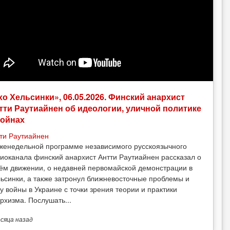
хо Хельсинки», 06.05.2026. Финский анархист
тти Раутиайнен об идеологии, уличной политике
войнах
ти Раутиайнен
женедельной программе независимого русскоязычного
иоканала финский анархист Антти Раутиайнен рассказал о
ём движении, о недавней первомайской демонстрации в
ьсинки, а также затронул ближневосточные проблемы и
у войны в Украине с точки зрения теории и практики
рхизма. Послушать...
есяца
назад