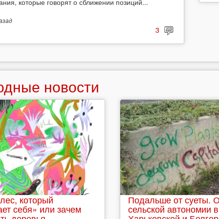
ания, которые говорят о сближении позиций...
азад
3
одные новости
лес, который
Подальше от суеты. 
ет себя» или зачем
сельской автономии в
ть деревья
Харьковской и Белго