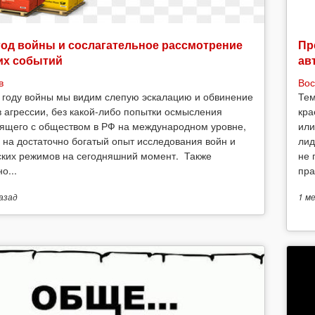
год войны и сослагательное рассмотрение
Пр
их событий
ав
в
Вос
 году войны мы видим слепую эскалацию и обвинение
Тем
в агрессии, без какой-либо попытки осмысления
кра
ящего с обществом в РФ на международном уровне,
или
 на достаточно богатый опыт исследования войн и
лид
ских режимов на сегодняшний момент. Также
не 
о...
пра
азад
1 м