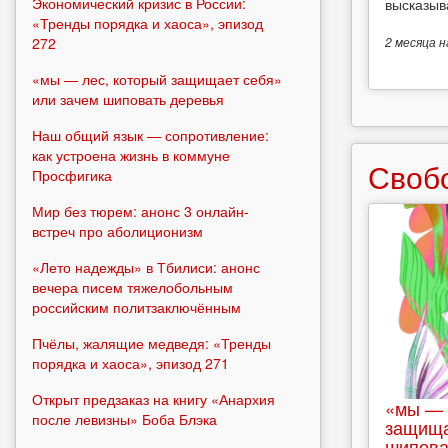
Экономический кризис в России:
высказыв
«Тренды порядка и хаоса», эпизод
272
2 месяца
н
«мы — лес, который защищает себя»
или зачем шиповать деревья
Наш общий язык — сопротивление:
как устроена жизнь в коммуне
Своб
Просфигика
Мир без тюрем: анонс 3 онлайн-
встреч про аболиционизм
«Лето надежды» в Тбилиси: анонс
вечера писем тяжелобольным
российским политзаключённым
Пчёлы, жалящие медведя: «Тренды
порядка и хаоса», эпизод 271
Открыт предзаказ на книгу «Анархия
«мы — 
после левизны» Боба Блэка
защища
шипова