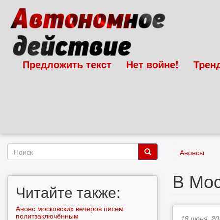
Перейти
к
основному
содержанию
Предложить текст
Нет войне!
Трен
Форма
Анонсы
поиска
Поиск
В Мос
Читайте также:
Анонс московских вечеров писем
политзаключённым
19 июня, 20