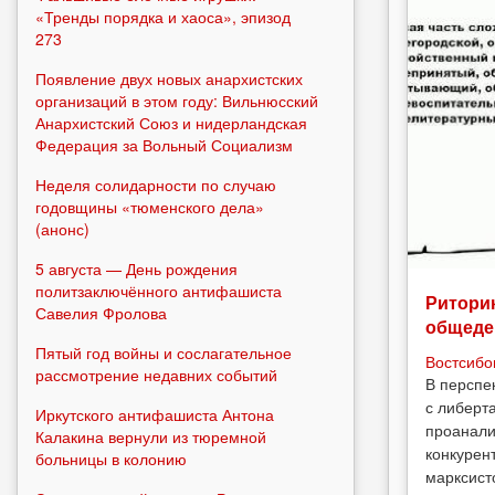
«Тренды порядка и хаоса», эпизод
273
Появление двух новых анархистских
организаций в этом году: Вильнюсский
Анархистский Союз и нидерландская
Федерация за Вольный Социализм
Неделя солидарности по случаю
годовщины «тюменского дела»
(анонс)
5 августа — День рождения
политзаключённого антифашиста
Риторик
Савелия Фролова
общеде
Пятый год войны и сослагательное
Востсибо
рассмотрение недавних событий
В перспе
с либерт
Иркутского антифашиста Антона
проанали
Калакина вернули из тюремной
конкурен
больницы в колонию
марксист