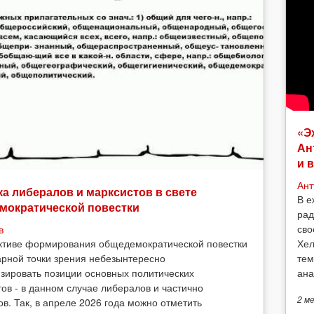
«Э
Ан
и 
Ант
а либералов и марксистов в свете
В е
мократической повестки
рад
сво
в
Хел
ктиве формирования общедемократической повестки
тем
арной точки зрения небезынтересно
ана
зировать позиции основных политических
тов - в данном случае либералов и частично
2 м
ов. Так, в апреле 2026 года можно отметить