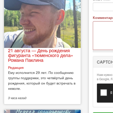
Коммента
21 августа — День рождения
фигуранта «тюменского дела»
Более
Романа Паклина
CAPTC
подробная
Редакция
информация
Ему исполнится 29 лет. По сообщению
о текстовых
Нам нужно 
группы поддержки, это четвёртый день
форматах
в Google, 
рождения, который он будет встречать в
неволе.
3 часа
назад