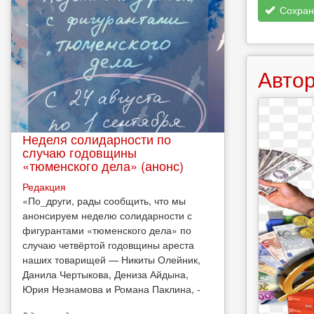
Сохран
Автор
Неделя солидарности по
случаю годовщины
«тюменского дела» (анонс)
Редакция
​«По_други, рады сообщить, что мы
анонсируем неделю солидарности с
фигурантами «тюменского дела» по
случаю четвёртой годовщины ареста
наших товарищей — Никиты Олейник,
Данила Чертыкова, Дениза Айдына,
Юрия Незнамова и Романа Паклина, -