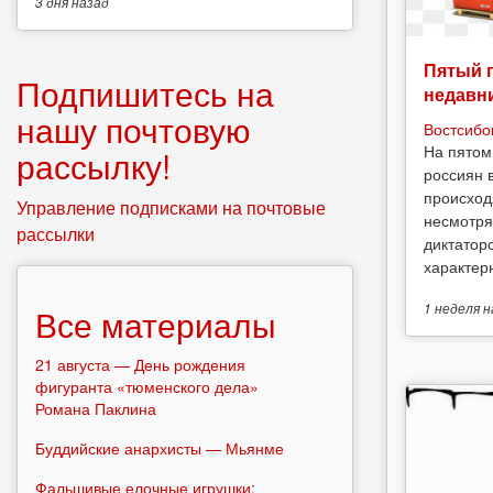
3 дня
назад
Пятый 
Подпишитесь на
недавн
нашу почтовую
Востсибо
На пятом
рассылку!
россиян 
происход
Управление подписками на почтовые
несмотря
рассылки
диктатор
характерн
1 неделя
н
Все материалы
21 августа — День рождения
фигуранта «тюменского дела»
Романа Паклина
Буддийские анархисты — Мьянме
Фальшивые елочные игрушки: