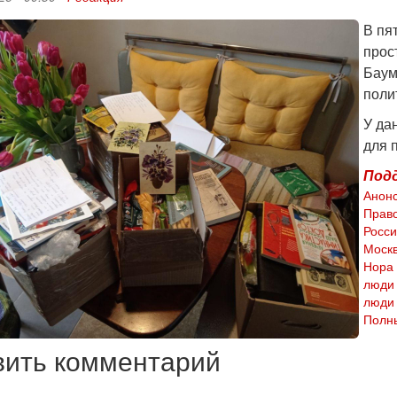
В пя
прос
Баум
поли
У да
для 
Под
Анон
Прав
Росс
Моск
Нора
люди
люди 
Полны
вить комментарий