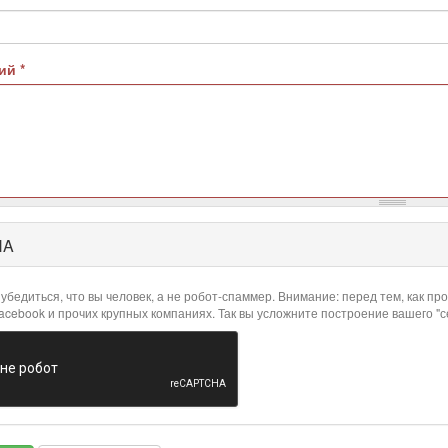
рий
*
HA
убедиться, что вы человек, а не робот-спаммер. Внимание: перед тем, как 
Facebook и прочих крупных компаниях. Так вы усложните построение вашего "