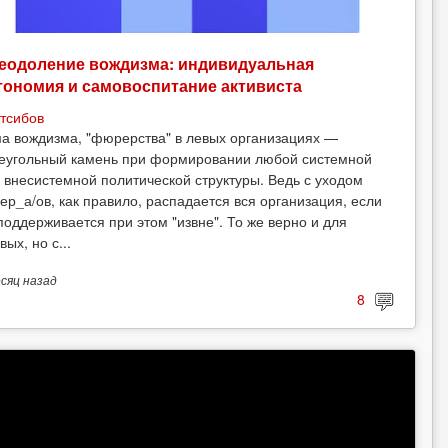
еодоление вождизма: индивидуальная
тономия и самовоспитание активиста
тсибов
а вождизма, "фюрерства" в левых организациях —
еугольный камень при формировании любой системной
 внесистемной политической структуры. Ведь с уходом
ер_а/ов, как правило, распадается вся организация, если
поддерживается при этом "извне". То же верно и для
вых, но с...
есяц
назад
8