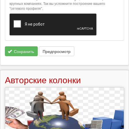
крупных компаниях. Так вы усложните построение вашего
форматах
"сетевого профиля".
Сохранить
Предпросмотр
Авторские колонки