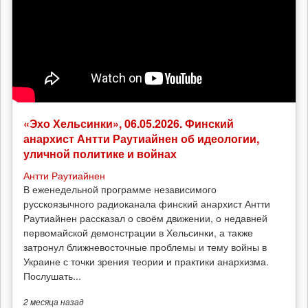
«Эхо Хельсинки», 06.05.2026. Финский
анархист Антти Раутиайнен об идеологии,
уличной политике и войнах
Антти Раутиайнен
В еженедельной программе независимого
русскоязычного радиоканала финский анархист Антти
Раутиайнен рассказал о своём движении, о недавней
первомайской демонстрации в Хельсинки, а также
затронул ближневосточные проблемы и тему войны в
Украине с точки зрения теории и практики анархизма.
Послушать...
2 месяца
назад