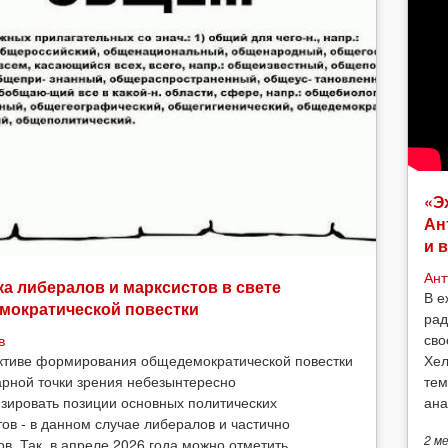
«Э
Ан
и 
Ант
а либералов и марксистов в свете
В е
мократической повестки
рад
сво
в
Хел
ктиве формирования общедемократической повестки
тем
арной точки зрения небезынтересно
ана
зировать позиции основных политических
тов - в данном случае либералов и частично
2 м
ов. Так, в апреле 2026 года можно отметить