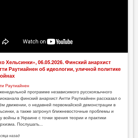
хо Хельсинки», 06.05.2026. Финский анархист
тти Раутиайнен об идеологии, уличной политике
войнах
ти Раутиайнен
женедельной программе независимого русскоязычного
иоканала финский анархист Антти Раутиайнен рассказал о
ём движении, о недавней первомайской демонстрации в
ьсинки, а также затронул ближневосточные проблемы и
у войны в Украине с точки зрения теории и практики
рхизма. Послушать...
есяца
назад