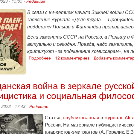
2023 - 15:05 -
Редакция
В связи с 84-летием начала Зимней войны С
заявление журнала «Дело труда — Пробуждени
поддержку Польши и Финляндии против агре
Если заменить СССР на Россию, а Польшу и Ф
актуально и сегодня. Правда, надо заметить,
критикуют «за подчинение комиссарам», не п
Подробнее
о
12 комментариев
Добавить коммента
Анархо-
синдикалисты
не
нейтральны
анская война в зеркале русско
к
ицистика и социальная филосо
империализму
 2023 - 17:43 -
Редакция
Статья,
опубликованная
в
журнале Akra
России. На материале публицистическо
анархистов-эмигрантов (А. Горелик, Е.З