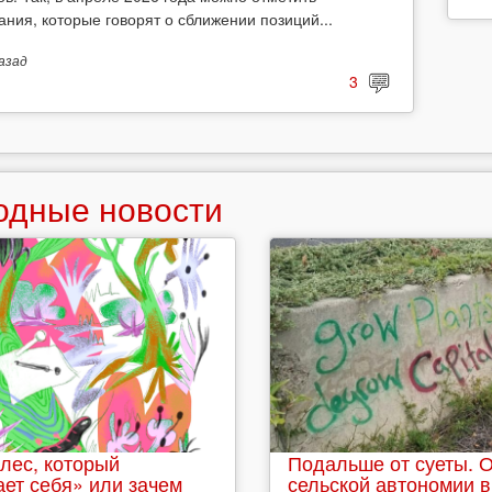
ания, которые говорят о сближении позиций...
азад
3
одные новости
лес, который
Подальше от суеты. 
ет себя» или зачем
сельской автономии в