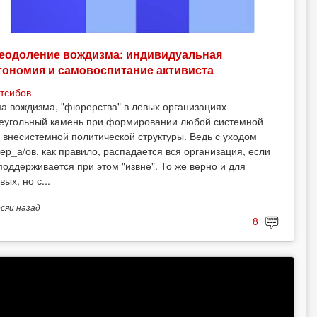
еодоление вождизма: индивидуальная
тономия и самовоспитание активиста
тсибов
а вождизма, "фюрерства" в левых организациях —
еугольный камень при формировании любой системной
 внесистемной политической структуры. Ведь с уходом
ер_а/ов, как правило, распадается вся организация, если
поддерживается при этом "извне". То же верно и для
вых, но с...
есяц
назад
8