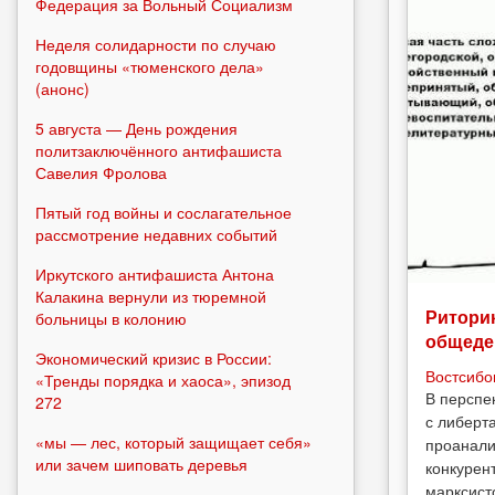
Федерация за Вольный Социализм
Неделя солидарности по случаю
годовщины «тюменского дела»
(анонс)
5 августа — День рождения
политзаключённого антифашиста
Савелия Фролова
Пятый год войны и сослагательное
рассмотрение недавних событий
Иркутского антифашиста Антона
Калакина вернули из тюремной
Риторик
больницы в колонию
общеде
Экономический кризис в России:
Востсибо
«Тренды порядка и хаоса», эпизод
В перспе
272
с либерт
«мы — лес, который защищает себя»
проанали
или зачем шиповать деревья
конкурен
марксист