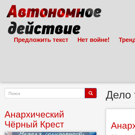
Перейти
к
основному
содержанию
Предложить текст
Нет войне!
Трен
Дело 
Форма
поиска
Поиск
Анархический
Чёрный Крест
Анар