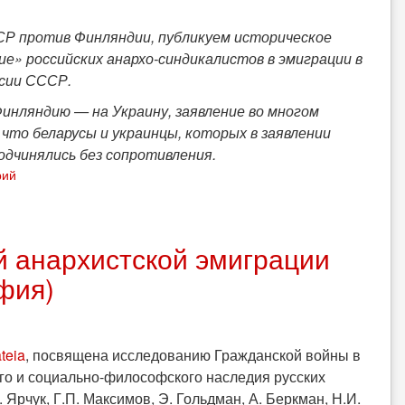
ССР против Финляндии, публикуем историческое
е» российских анархо-синдикалистов в эмиграции в
ссии СССР.
инляндию — на Украину, заявление во многом
 что беларусы и украинцы, которых в заявлении
одчинялись без сопротивления.
рий
й анархистской эмиграции
фия)
teia
, посвящена исследованию Гражданской войны в
го и социально-философского наследия русских
. Ярчук, Г.П. Максимов, Э. Гольдман, А. Беркман, Н.И.