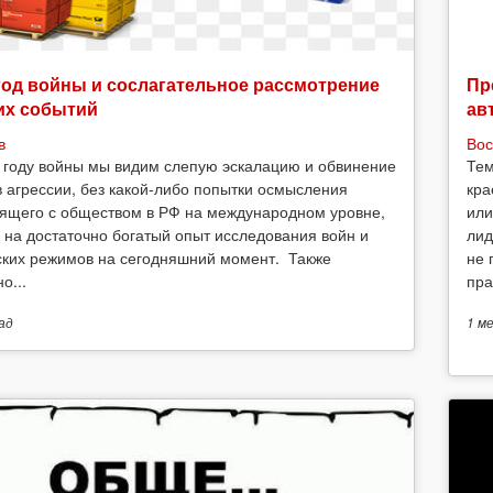
год войны и сослагательное рассмотрение
Пр
их событий
ав
в
Вос
 году войны мы видим слепую эскалацию и обвинение
Тем
в агрессии, без какой-либо попытки осмысления
кра
ящего с обществом в РФ на международном уровне,
или
 на достаточно богатый опыт исследования войн и
лид
ских режимов на сегодняшний момент. Также
не 
о...
пра
ад
1 м