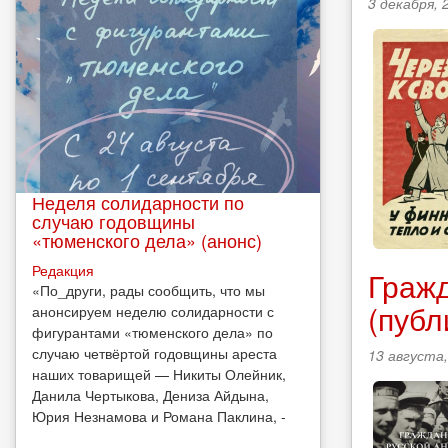
3 декабря, 
Неделя солидарности по
случаю годовщины
«тюменского дела» (анонс)
Редакция
Гражд
​«По_други, рады сообщить, что мы
(публ
анонсируем неделю солидарности с
фигурантами «тюменского дела» по
случаю четвёртой годовщины ареста
13 августа,
наших товарищей — Никиты Олейник,
Данила Чертыкова, Дениза Айдына,
Юрия Незнамова и Романа Паклина, -