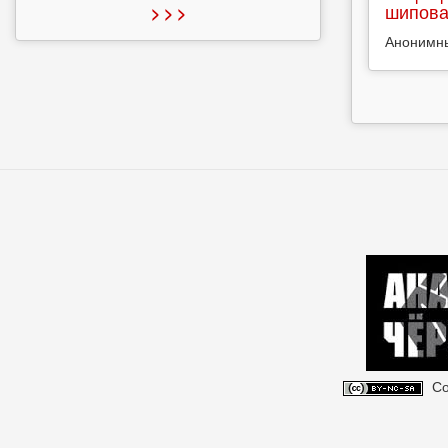
шипова
> > >
Анонимн
Со