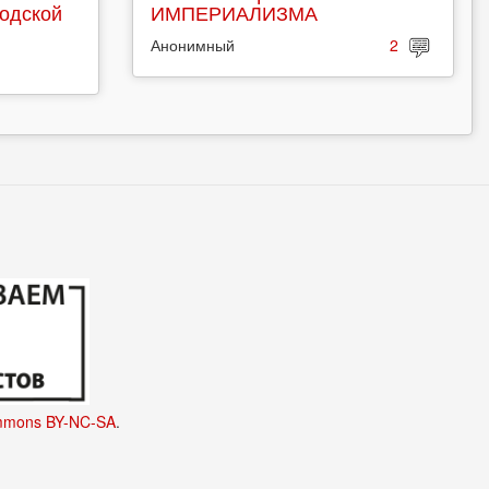
родской
ИМПЕРИАЛИЗМА
Анонимный
2
mmons BY-NC-SA
.