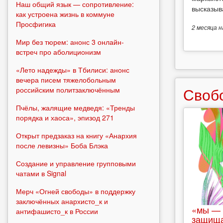
Наш общий язык — сопротивление:
высказыв
как устроена жизнь в коммуне
Просфигика
2 месяца
н
Мир без тюрем: анонс 3 онлайн-
встреч про аболиционизм
«Лето надежды» в Тбилиси: анонс
вечера писем тяжелобольным
Своб
российским политзаключённым
Пчёлы, жалящие медведя: «Тренды
порядка и хаоса», эпизод 271
Открыт предзаказ на книгу «Анархия
после левизны» Боба Блэка
Создание и управление групповыми
чатами в Signal
Мерч «Огней свободы» в поддержку
заключённых анархисто_к и
«мы — 
антифашисто_к в России
защища