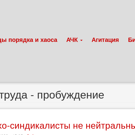
ды порядка и хаоса
АЧК
Агитация
Б
труда - пробуждение
хо-синдикалисты не нейтральн