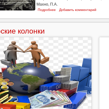
Махно, П.А.
Подробнее
о
Добавить комментарий
Гражданская
война
в
ские колонки
зеркале
русской
анархистской
эмиграции
(публицистика
и
социальная
философия)