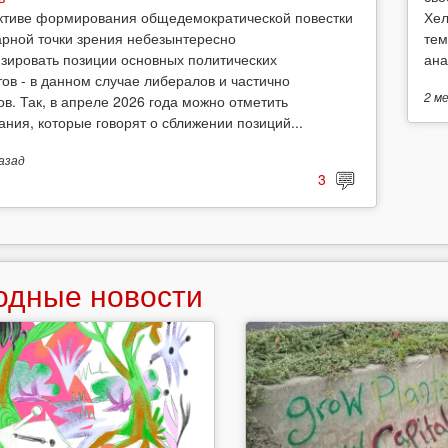
Хел
ктиве формирования общедемократической повестки
тем
арной точки зрения небезынтересно
ана
зировать позиции основных политических
тов - в данном случае либералов и частично
2 м
ов. Так, в апреле 2026 года можно отметить
ания, которые говорят о сближении позиций...
азад
3
одные новости