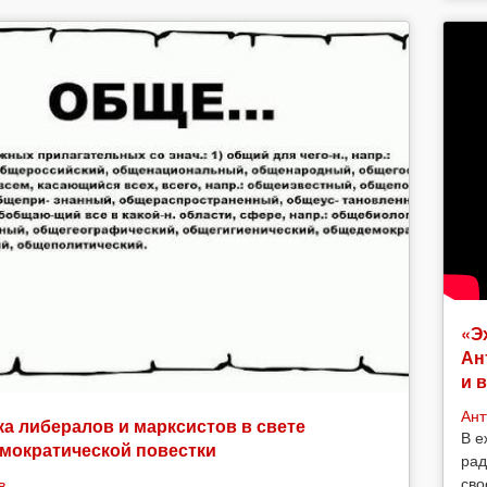
«Э
Ан
и 
Ант
а либералов и марксистов в свете
В е
мократической повестки
рад
сво
в