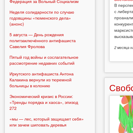
Федерация за Вольный Социализм
В перспе
с либерт
Неделя солидарности по случаю
проанали
годовщины «тюменского дела»
(анонс)
конкурен
марксист
5 августа — День рождения
высказыв
политзаключённого антифашиста
Савелия Фролова
2 месяца
н
Пятый год войны и сослагательное
рассмотрение недавних событий
Иркутского антифашиста Антона
Калакина вернули из тюремной
Своб
больницы в колонию
Экономический кризис в России:
«Тренды порядка и хаоса», эпизод
272
«мы — лес, который защищает себя»
или зачем шиповать деревья