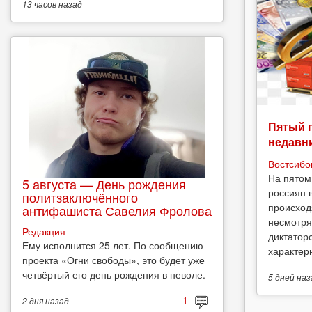
13 часов
назад
Пятый 
недавн
Востсибо
На пятом
5 августа — День рождения
россиян 
политзаключённого
происход
антифашиста Савелия Фролова
несмотря
Редакция
диктатор
Ему исполнится 25 лет. По сообщению
характерн
проекта «Огни свободы», это будет уже
четвёртый его день рождения в неволе.
5 дней
наз
1
2 дня
назад