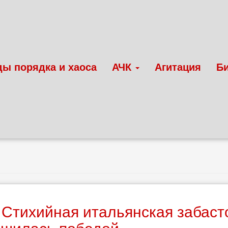
ды порядка и хаоса
АЧК
Агитация
Б
 Стихийная итальянская забаст
ршилась победой