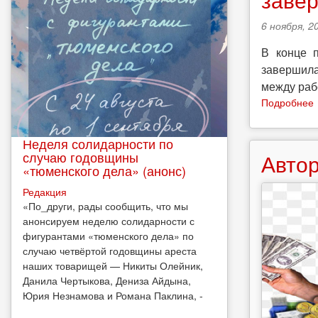
6 ноября, 20
В конце 
завершила
между раб
Подробнее
Неделя солидарности по
случаю годовщины
Автор
«тюменского дела» (анонс)
Редакция
​«По_други, рады сообщить, что мы
анонсируем неделю солидарности с
фигурантами «тюменского дела» по
случаю четвёртой годовщины ареста
наших товарищей — Никиты Олейник,
Данила Чертыкова, Дениза Айдына,
Юрия Незнамова и Романа Паклина, -