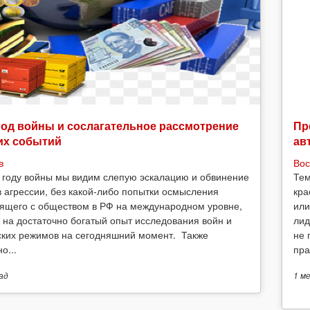
год войны и сослагательное рассмотрение
Пр
их событий
ав
в
Вос
 году войны мы видим слепую эскалацию и обвинение
Тем
в агрессии, без какой-либо попытки осмысления
кра
ящего с обществом в РФ на международном уровне,
или
 на достаточно богатый опыт исследования войн и
лид
ских режимов на сегодняшний момент. Также
не 
о...
пра
ад
1 м