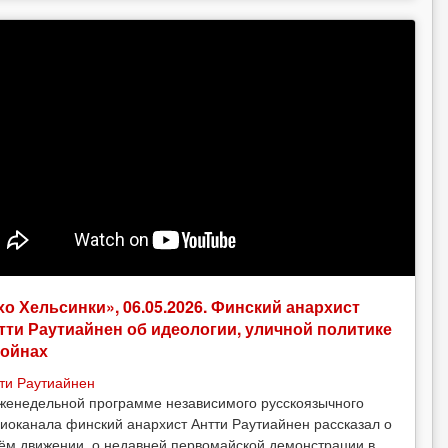
хо Хельсинки», 06.05.2026. Финский анархист
тти Раутиайнен об идеологии, уличной политике
войнах
ти Раутиайнен
женедельной программе независимого русскоязычного
иоканала финский анархист Антти Раутиайнен рассказал о
ём движении, о недавней первомайской демонстрации в