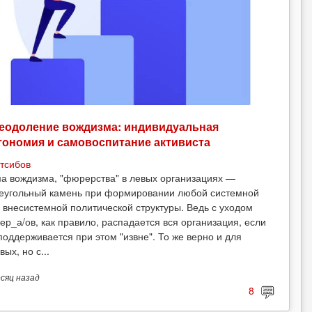
еодоление вождизма: индивидуальная
тономия и самовоспитание активиста
тсибов
а вождизма, "фюрерства" в левых организациях —
еугольный камень при формировании любой системной
 внесистемной политической структуры. Ведь с уходом
ер_а/ов, как правило, распадается вся организация, если
поддерживается при этом "извне". То же верно и для
вых, но с...
есяц
назад
8