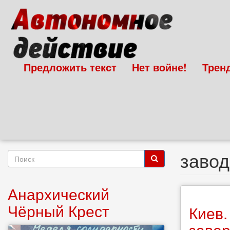
Перейти
к
основному
содержанию
Предложить текст
Нет войне!
Трен
завод
Форма
поиска
Поиск
Анархический
Чёрный Крест
Киев.
заве