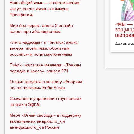
Наш общий язык — сопротивление:
как устроена жизнь в коммуне
Просфигика
«мы — 
Мир без тюрем: анонс 3 онлайн-
защища
встреч про аболиционизм
шипова
«Лето надежды» в Тбилиси: анонс
Анонимн
вечера писем тяжелобольным
российским политзаключённым
Пчёлы, жалящие медведя: «Тренды
порядка и хаоса», эпизод 271
Открыт предзаказ на книгу «Анархия
после левизны» Боба Блэка
Создание и управление групповыми
чатами в Signal
Мерч «Огней свободы» в поддержку
заключённых анархисто_к и
антифашисто_к в России