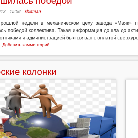
12 - 15:56 -
shiitman
прошлой недели в механическом цеху завода «Маяк» пр
сь победой коллектива. Такая информация дошла до ак
отниками и администрацией был связан с оплатой сверхур
о
Добавить комментарий
Киев.
Стихийная
итальянская
ские колонки
забастовка
на
заводе
«Маяк»
завершилась
победой