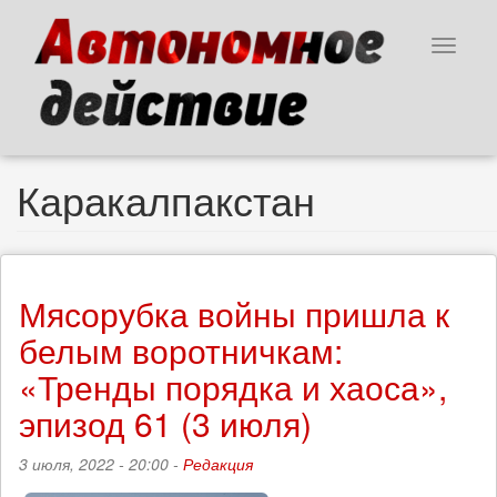
Перейти
к
Toggle
основному
navigat
содержанию
Каракалпакстан
Мясорубка войны пришла к
белым воротничкам:
«Тренды порядка и хаоса»,
эпизод 61 (3 июля)
3 июля, 2022 - 20:00 -
Редакция