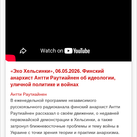
«Эхо Хельсинки», 06.05.2026. Финский
анархист Антти Раутиайнен об идеологии,
уличной политике и войнах
Антти Раутиайнен
В еженедельной программе независимого
русскоязычного радиоканала финский анархист Антти
Раутиайнен рассказал о своём движении, о недавней
первомайской демонстрации в Хельсинки, а также
затронул ближневосточные проблемы и тему войны в
Украине с точки зрения теории и практики анархизма.