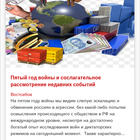
эпизод
61
(3
июля)
Пятый год войны и сослагательное
рассмотрение недавних событий
Востсибов
На пятом году войны мы видим слепую эскалацию и
обвинение россиян в агрессии, без какой-либо попытки
осмысления происходящего с обществом в РФ на
международном уровне, несмотря на достаточно
богатый опыт исследования войн и диктаторских
режимов на сегодняшний момент. Также характерно...