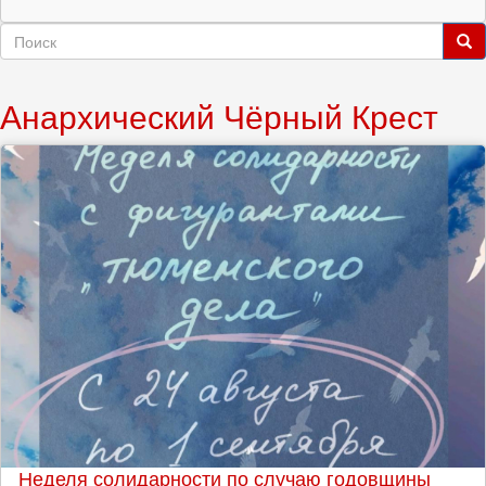
Форма
поиска
Поиск
Анархический Чёрный Крест
Неделя солидарности по случаю годовщины