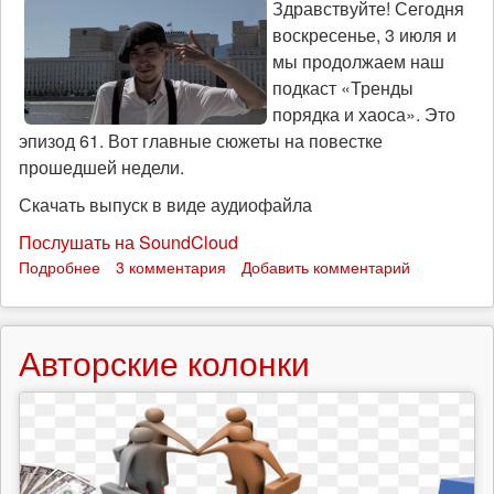
Здравствуйте! Сегодня
воскресенье, 3 июля и
мы продолжаем наш
подкаст «Тренды
порядка и хаоса». Это
эпизод 61. Вот главные сюжеты на повестке
прошедшей недели.
Скачать выпуск в виде аудиофайла
Послушать на SoundCloud
Подробнее
о
3 комментария
Добавить комментарий
Мясорубка
войны
пришла
Авторские колонки
к
белым
воротничкам:
«Тренды
порядка
и
хаоса»,