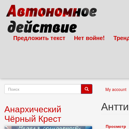
Перейти
к
основному
содержанию
Предложить текст
Нет войне!
Трен
Форма
My account
поиска
Поиск
Антти
Анархический
Чёрный Крест
Главн
Просмотр