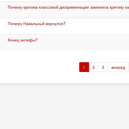
Почему критика классовой дискриминации заменила критику к
Почему Навальный вернулся?
Конец антифы?
1
2
3
вперед