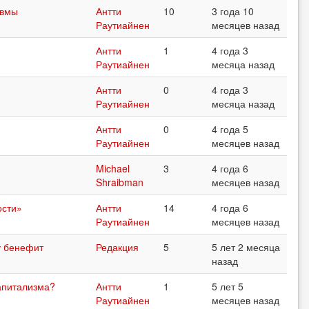
авмы
Антти
10
3 года 10
Раутиайнен
месяцев назад
Антти
1
4 года 3
Раутиайнен
месяца назад
Антти
0
4 года 3
Раутиайнен
месяца назад
Антти
0
4 года 5
Раутиайнен
месяцев назад
Michael
3
4 года 6
Shraibman
месяцев назад
ости»
Антти
14
4 года 6
Раутиайнен
месяцев назад
у бенефит
Редакция
5
5 лет 2 месяца
назад
апитализма?
Антти
1
5 лет 5
Раутиайнен
месяцев назад