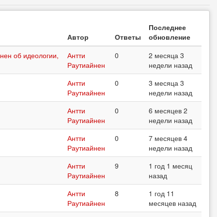
Последнее
Автор
Ответы
обновление
нен об идеологии,
Антти
0
2 месяца 3
Раутиайнен
недели назад
Антти
0
3 месяца 3
Раутиайнен
недели назад
Антти
0
6 месяцев 2
Раутиайнен
недели назад
Антти
0
7 месяцев 4
Раутиайнен
недели назад
Антти
9
1 год 1 месяц
Раутиайнен
назад
Антти
8
1 год 11
Раутиайнен
месяцев назад