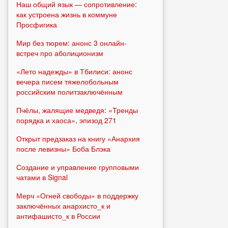
Наш общий язык — сопротивление:
как устроена жизнь в коммуне
Просфигика
Мир без тюрем: анонс 3 онлайн-
встреч про аболиционизм
«Лето надежды» в Тбилиси: анонс
вечера писем тяжелобольным
российским политзаключённым
Пчёлы, жалящие медведя: «Тренды
порядка и хаоса», эпизод 271
Открыт предзаказ на книгу «Анархия
после левизны» Боба Блэка
Создание и управление групповыми
чатами в Signal
Мерч «Огней свободы» в поддержку
заключённых анархисто_к и
антифашисто_к в России