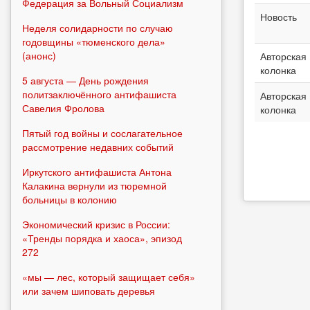
Федерация за Вольный Социализм
Новость
Неделя солидарности по случаю
годовщины «тюменского дела»
(анонс)
Авторская
колонка
5 августа — День рождения
политзаключённого антифашиста
Авторская
Савелия Фролова
колонка
Пятый год войны и сослагательное
рассмотрение недавних событий
Иркутского антифашиста Антона
Калакина вернули из тюремной
больницы в колонию
Экономический кризис в России:
«Тренды порядка и хаоса», эпизод
272
«мы — лес, который защищает себя»
или зачем шиповать деревья