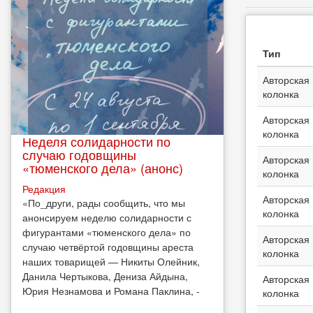
вкладк
Тип
Авторская
колонка
Авторская
колонка
Неделя солидарности по
случаю годовщины
Авторская
«тюменского дела» (анонс)
колонка
Редакция
Авторская
​«По_други, рады сообщить, что мы
колонка
анонсируем неделю солидарности с
фигурантами «тюменского дела» по
Авторская
случаю четвёртой годовщины ареста
колонка
наших товарищей — Никиты Олейник,
Данила Чертыкова, Дениза Айдына,
Авторская
Юрия Незнамова и Романа Паклина, -
колонка