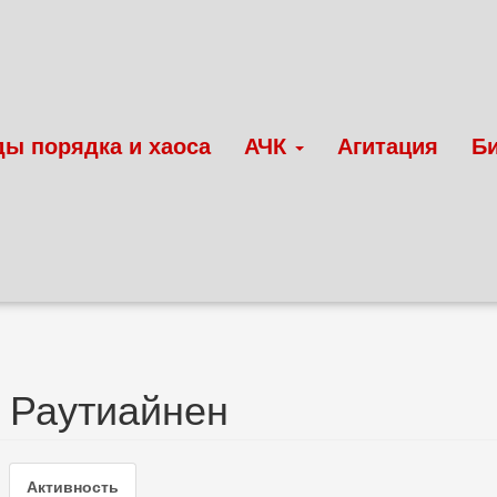
ды порядка и хаоса
АЧК
Агитация
Б
 Раутиайнен
ые
Активность
(активная