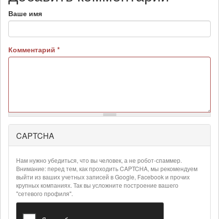
Ваше имя
Комментарий
*
CAPTCHA
Более
подробная
информация
Нам нужно убедиться, что вы человек, а не робот-спаммер.
о
Внимание: перед тем, как проходить CAPTCHA, мы рекомендуем
текстовых
выйти из ваших учетных записей в Google, Facebook и прочих
крупных компаниях. Так вы усложните построение вашего
форматах
"сетевого профиля".