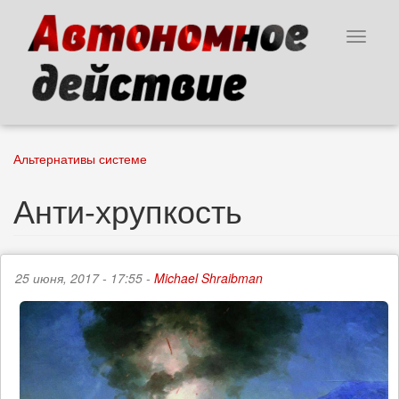
Перейти
к
Toggle
основному
navigat
содержанию
Альтернативы системе
Анти-хрупкость
25 июня, 2017 - 17:55 -
Michael Shraibman