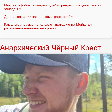
Мигрантофобию в каждый дом: «Тренды порядка и хаоса»,
эпизод 179
Долг интеграции как (авто)мигрантофобия
Как ультраправые используют трагедию на Мойке для
разжигания национально розни
Анархический Чёрный Крест