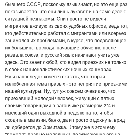
бывшего СССР, поскольку язык знают, но это еще раз
показывает то, что они лишь лукавят и на само деле с
ситуацией незнакомы. Они просто не видели
мигрантов вживую из своих удобных офисов, ведь тот,
кто действительно работал с мигрантами или всерьез
занимался их проблемами, в курсе, что подавляющее
их большинство люди, начавшие обучение после
развала союза, и русский язык начинают учить уже
здесь. Это знает любой, кто видел приезжих не только
в своих националистических ночных кошмарах.
Ну и напоследок хочется сказать, что вторая
излюбленная тема правых - это неприятие приезжими
нашей культуры. Ну, тут уж совсем очевидно, что
приехавший молодой человек, живущий с пятью
своими товарищами в вагончике размером 2*4 и
имеющий один выходной в неделю на то, чтобы
сходить в магазин, баню, да и просто отдохнуть, вряд
ли доберется до Эрмитажа. К тому же в этом ему
"помогут" правые молодчики, поджидающие его на