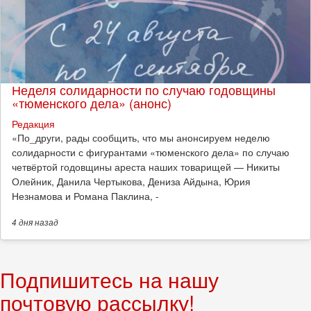
Неделя солидарности по случаю годовщины
«тюменского дела» (анонс)
Редакция
​«По_други, рады сообщить, что мы анонсируем неделю
солидарности с фигурантами «тюменского дела» по случаю
четвёртой годовщины ареста наших товарищей — Никиты
Олейник, Данила Чертыкова, Дениза Айдына, Юрия
Незнамова и Романа Паклина, -
4 дня
назад
Подпишитесь на нашу
почтовую рассылку!