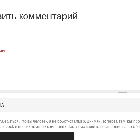
вить комментарий
рий
*
HA
убедиться, что вы человек, а не робот-спаммер. Внимание: перед тем, как 
Facebook и прочих крупных компаниях. Так вы усложните построение вашего "