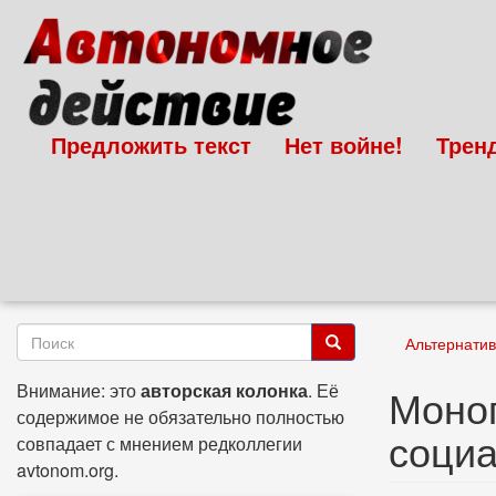
Перейти
к
основному
содержанию
Предложить текст
Нет войне!
Трен
Форма
Альтернати
поиска
Поиск
Внимание: это
авторская колонка
. Её
Моноп
содержимое не обязательно полностью
соци
совпадает с мнением редколлегии
avtonom.org.