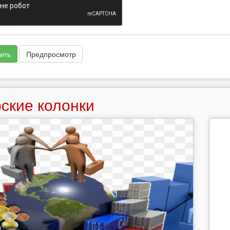
ить
Предпросмотр
ские колонки