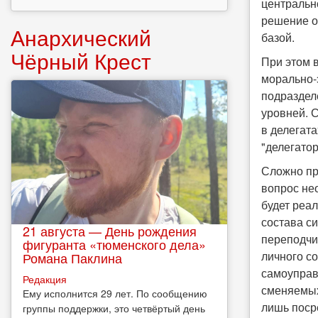
центральн
решение о
Анархический
базой.
Чёрный Крест
При этом 
морально-
подраздел
уровней. 
в делегат
"делегато
Сложно пре
вопрос нео
будет реа
состава с
21 августа — День рождения
переподчи
фигуранта «тюменского дела»
личного с
Романа Паклина
самоуправ
Редакция
сменяемых
Ему исполнится 29 лет. По сообщению
лишь поср
группы поддержки, это четвёртый день