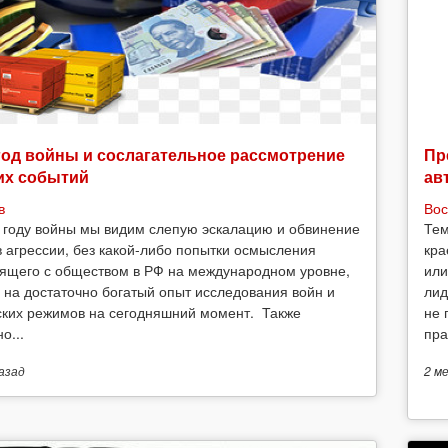
год войны и сослагательное рассмотрение
Пр
их событий
ав
в
Вос
 году войны мы видим слепую эскалацию и обвинение
Тем
в агрессии, без какой-либо попытки осмысления
кра
ящего с обществом в РФ на международном уровне,
или
 на достаточно богатый опыт исследования войн и
лид
ских режимов на сегодняшний момент. Также
не 
о...
пра
азад
2 м