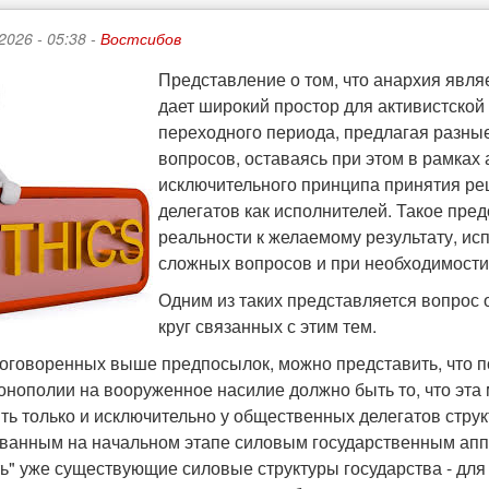
2026 - 05:38 -
Востсибов
Представление о том, что анархия являе
дает широкий простор для активистско
переходного периода, предлагая разн
вопросов, оставаясь при этом в рамках
исключительного принципа принятия ре
делегатов как исполнителей. Такое пре
реальности к желаемому результату, и
сложных вопросов и при необходимости
Одним из таких представляется вопрос
круг связанных с этим тем.
 оговоренных выше предпосылок, можно представить, что
онополии на вооруженное насилие должно быть то, что эта
ть только и исключительно у общественных делегатов струк
ванным на начальном этапе силовым государственным аппар
ь" уже существующие силовые структуры государства - для 