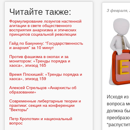
Читайте также:
3 февраля, 
Формулирование лозунгов настенной
агитации в свете общественного
восприятия анархизма и этических
принципов социальной революции
Гайд по Бакунину: “Государственность
и анархия” за 10 минут
Против фашизма в окопах и за
монитором: «Тренды порядка и
хаоса», эпизод 165
Время Плохишей: «Тренды порядка и
хаоса», эпизод 159
Алексей Стрельцов «Анархисты об
образовании»
Исходя из
Современные либертарные теории и
вопроса м
практики: секция на конференции
"Векторы"
должна бы
преобразо
Петр Кропоткин и национальный
вопрос
"распустит