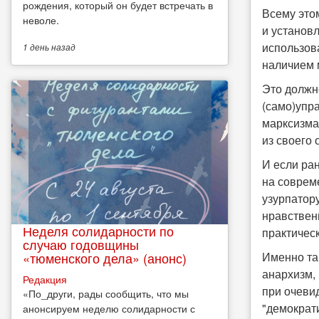
рождения, который он будет встречать в
Всему это
неволе.
и установ
использов
1 день
назад
наличием 
Это должн
(само)упра
марксизма,
из своего 
И если ра
на соврем
узурпатору
нравствен
Неделя солидарности по
практичес
случаю годовщины
Именно та
«тюменского дела» (анонс)
анархизм,
Редакция
при очеви
​«По_други, рады сообщить, что мы
"демократ
анонсируем неделю солидарности с