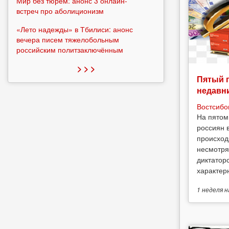
Мир без тюрем: анонс 3 онлайн-
встреч про аболиционизм
«Лето надежды» в Тбилиси: анонс
вечера писем тяжелобольным
российским политзаключённым
> > >
Пятый 
недавн
Востсибо
На пятом
россиян 
происход
несмотря
диктатор
характерн
1 неделя
н