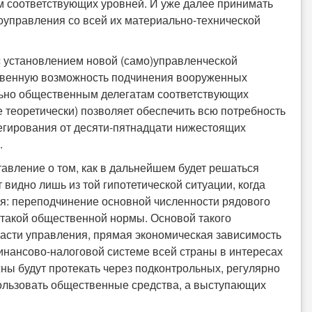
м соответствующих уровней. И уже далее принимать
моуправления со всей их материально-технической
с установлением новой (само)управленческой
твенную возможность подчинения вооруженных
ельно общественным делегатам соответствующих
 теоретически) позволяет обеспечить всю потребность
егирования от десяти-пятнадцати нижестоящих
.
ставление о том, как в дальнейшем будет решаться
видно лишь из той гипотетической ситуации, когда
ня: переподчинение основной численности рядового
 такой общественной нормы. Основой такого
асти управления, прямая экономическая зависимость
финансово-налоговой системе всей страны в интересах
ы будут протекать через подконтрольных, регулярно
ользовать общественные средства, а выступающих