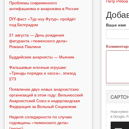
Петр Рябов
Проблемы современного
антифашизма и анархизма в России
Доба
DIY-фест «Тур ноу Футур» пройдёт
под Белградом
Ваше имя
21 августа — День рождения
фигуранта «тюменского дела»
Коммента
Романа Паклина
Буддийские анархисты — Мьянме
Фальшивые елочные игрушки:
«Тренды порядка и хаоса», эпизод
273
Появление двух новых анархистских
Более
организаций в этом году: Вильнюсский
CAPTC
подробная
Анархистский Союз и нидерландская
информация
Федерация за Вольный Социализм
о текстовых
Нам нужно 
форматах
в Google, 
Неделя солидарности по случаю
годовщины «тюменского дела»
(анонс)