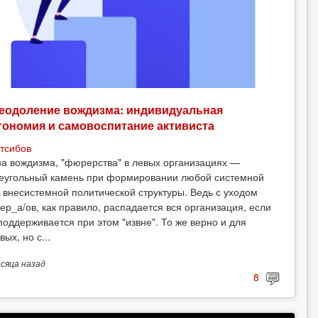
еодоление вождизма: индивидуальная
тономия и самовоспитание активиста
тсибов
а вождизма, "фюрерства" в левых организациях —
еугольный камень при формировании любой системной
 внесистемной политической структуры. Ведь с уходом
ер_а/ов, как правило, распадается вся организация, если
поддерживается при этом "извне". То же верно и для
вых, но с...
есяца
назад
8