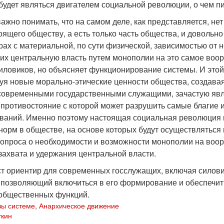
будет являться двигателем социальной революции, о чем пи
ажно понимать, что на самом деле, как представляется, нет 
ящего обществу, а есть только часть общества, и довольно
урах с материальной, по сути физической, зависимостью от
их центральную власть путем монополии на это самое воор
иловиков, но объясняет функционирование системы. И это
руя новые морально-этические ценности общества, создав
современными государственными служащими, зачастую явл
 противостояние с которой может разрушить самые благие
ваний. Именно поэтому настоящая социальная революция м
норм в обществе, на основе которых будут осуществляться 
опроса о необходимости и возможности монополии на воор
 захвата и удержания центральной власти.
ст ориентир для современных госслужащих, включая сило
 позволяющий включиться в его формирование и обеспечить
общественных функций.
вы системе
,
Анархическое движение
ткин