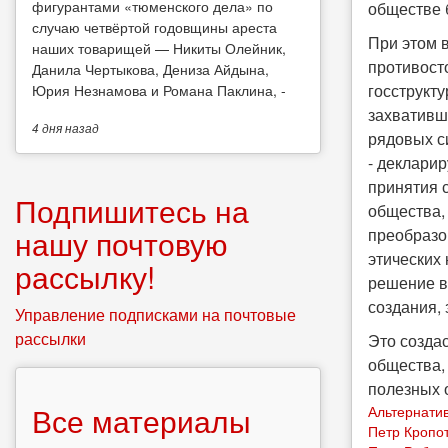
фигурантами «тюменского дела» по
обществе 
случаю четвёртой годовщины ареста
При этом в
наших товарищей — Никиты Олейник,
противосто
Данила Чертыкова, Дениза Айдына,
госструкт
Юрия Незнамова и Романа Паклина, -
захвативш
4 дня
назад
рядовых с
- деклари
принятия 
Подпишитесь на
общества,
нашу почтовую
преобразо
этических 
рассылку!
решение в
создания,
Управление подписками на почтовые
рассылки
Это созда
общества,
полезных 
Все материалы
Альтернати
Петр Кропо