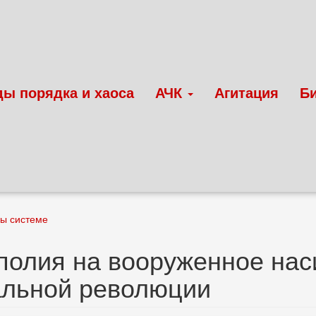
ды порядка и хаоса
АЧК
Агитация
Б
вы системе
олия на вооруженное наси
альной революции