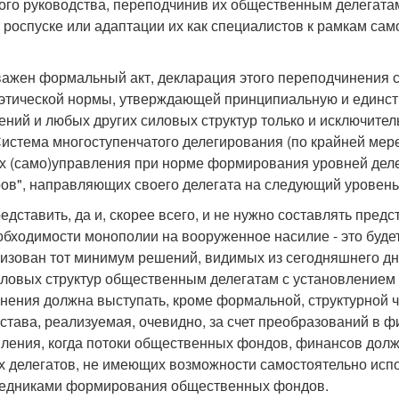
ого руководства, переподчинив их общественным делегата
 роспуске или адаптации их как специалистов к рамкам са
важен формальный акт, декларация этого переподчинения 
этической нормы, утверждающей принципиальную и единс
ений и любых других силовых структур только и исключит
Система многоступенчатого делегирования (по крайней мере
ах (само)управления при норме формирования уровней дел
ров", направляющих своего делегата на следующий уровень
дставить, да и, скорее всего, и не нужно составлять пред
бходимости монополии на вооруженное насилие - это будет 
лизован тот минимум решений, видимых из сегодняшнего д
иловых структур общественным делегатам с установлением
нения должна выступать, кроме формальной, структурной ч
остава, реализуемая, очевидно, за счет преобразований в 
ления, когда потоки общественных фондов, финансов должн
 делегатов, не имеющих возможности самостоятельно исп
едниками формирования общественных фондов.