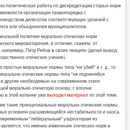
о-политическая работа по дискредитации старых норм
зможности организации правопорядка с
оводством делегатов соответствующих уровней с
ета или объединения муниципалитетов.
реальной политики морально-этических норм
ского мировоззрения, в отличие, скажем, от
), например, Петр Рябов в своих лекциях (делая вывод
равственно-этическое учение).
простые моральные нормы типа "не убий" и т. д., то
морально-этические нормы типа "не подчиняйся
не" и другие необходимые на современном этапе
ей морально-этическую основу, с вполне
о в этой колонке уже
выходил материал
по этой теме.
ции такие принципиальные морально-этические нормы,
нных условиях расширяющейся нестабильности и хаоса,
 современным "либеральным" узурпаторам из
тавляется, что именно изменение этических норм в