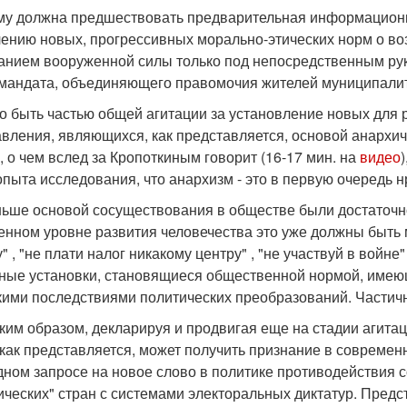
му должна предшествовать предварительная информационн
лению новых, прогрессивных морально-этических норм о во
анием вооруженной силы только под непосредственным рук
мандата, объединяющего правомочия жителей муниципалит
о быть частью общей агитации за установление новых для 
вления, являющихся, как представляется, основой анархиче
 о чем вслед за Кропоткиным говорит (16-17 мин. на
видео
опыта исследования, что анархизм - это в первую очередь н
ньше основой сосуществования в обществе были достаточно 
енном уровне развития человечества это уже должны быть 
" , "не плати налог никакому центру" , "не участвуй в вой
ные установки, становящиеся общественной нормой, имеющ
кими последствиями политических преобразований. Частичн
ким образом, декларируя и продвигая еще на стадии агита
 как представляется, может получить признание в совреме
дном запросе на новое слово в политике противодействия
ических" стран с системами электоральных диктатур. Предс