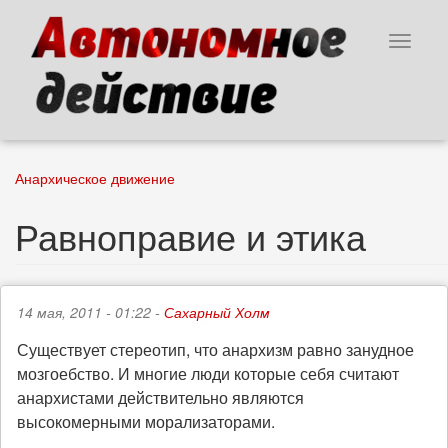
Перейти
к
Toggle
основному
navigat
содержанию
Анархическое движение
Равноправие и этика
14 мая, 2011 - 01:22 -
Сахарный Холм
Существует стереотип, что анархизм равно занудное
мозгоебство. И многие люди которые себя считают
анархистами действительно являются
высокомерными морализаторами.