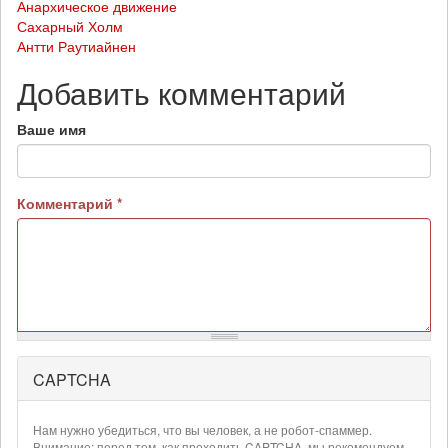
Анархическое движение
Сахарный Холм
Антти Раутиайнен
Добавить комментарий
Ваше имя
Комментарий
*
CAPTCHA
Более
подробная
информация
Нам нужно убедиться, что вы человек, а не робот-спаммер.
о
Внимание: перед тем, как проходить CAPTCHA, мы рекомендуем