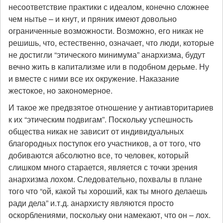
несоответствие практики с идеалом, конечно сложнее
чем нытье – и кнут, и пряник имеют довольно
ограниченные возможности. Возможно, его никак не
решишь, что, естественно, означает, что люди, которые
не достигли “этического минимума” анархизма, будут
вечно жить в капитализме или в подобном дерьме. Ну
и вместе с ними все их окружение. Наказание
жестокое, но закономерное.
И такое же предвзятое отношение у антиавторитариев
к их “этическим подвигам”. Поскольку успешность
общества никак не зависит от индивидуальных
благородных поступок его участников, а от того, что
добиваются абсолютно все, то человек, который
слишком много старается, является с точки зрения
анархизма лохом. Следовательно, похвалы в плане
того что “ой, какой ты хороший, как ты много делаешь
ради дела” и.т.д. анархисту являются просто
оскорблениями, поскольку они намекают, что он – лох.