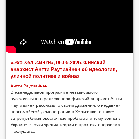
«Эхо Хельсинки», 06.05.2026. Финский
анархист Антти Раутиайнен об идеологии,
уличной политике и войнах
Антти Раутиайнен
В еженедельной программе независимого
русскоязычного радиоканала финский анархист Антти
Раутиайнен рассказал о своём движении, о недавней
первомайской демонстрации в Хельсинки, а также
затронул ближневосточные проблемы и тему войны в
Украине с точки зрения теории и практики анархизма.
Послушать...