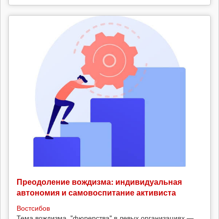
Преодоление вождизма: индивидуальная
автономия и самовоспитание активиста
Востсибов
Тема вождизма, "фюрерства" в левых организациях —