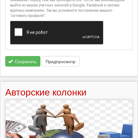
текстовых
выйти из ваших учетных записей в Google, Facebook и прочих
крупных компаниях. Так вы усложните построение вашего
форматах
"сетевого профиля".
Сохранить
Предпросмотр
Авторские колонки