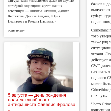
фигурантами «тюменского дела» по случаю
бачков и д
четвёртой годовщины ареста наших
выпускают 
товарищей — Никиты Олейник, Данила
субкультур
Чертыкова, Дениза Айдына, Юрия
Незнамова и Романа Паклина, -
подлинному
Crimethinc
2 дня
назад
того утверж
также ряд 
ситуациони
читали. Лю
действует 
CWC далеко
называться
под лого C
может быть
Crimethinc 
5 августа — День рождения
них чуть.
политзаключённого
антифашиста Савелия Фролова
Часто Crim
концепции 