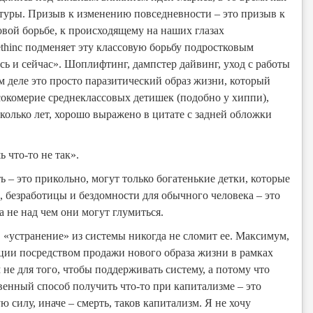
туры. Призыв к изменению повседневности – это призыв к
вой борьбе, к происходящему на наших глазах
thinc подменяет эту классовую борьбу подростковым
ь и сейчас». Шоплифтинг, дампстер дайвинг, уход с работы
 деле это просто паразитический образ жизни, который
сокомерие среднеклассовых детишек (подобно у хиппи),
колько лет, хорошо выражено в цитате с задней обложки
ь что-то не так».
 – это прикольно, могут только богатенькие детки, которые
, безработицы и бездомности для обычного человека – это
а не над чем они могут глумиться.
, «устранение» из системы никогда не сломит ее. Максимум,
юции посредством продажи нового образа жизни в рамках
 не для того, чтобы поддерживать систему, а потому что
венный способ получить что-то при капитализме – это
 силу, иначе – смерть, таков капитализм. Я не хочу