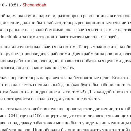
10 - 10:51 -
Shenandoah
война, марксизм и анархизм, разговоры о революции - все это о
 движение должно быть забыто, теперь революционным считается 
, кого раньше называли бомжами, оказывается и есть самые нас
CrimethInk и за ними это повторяют тысячи молодых людей.
капитализма откладывается на потом. Теперь можно жить на обоч
ас окружает, производится рабочими. Для краймсинкеров они, оч
ионам работников, очевидно, нравится горбатиться целыми днями
 класса, они то знают, как не скучать.
ная энергия теперь направляется на бесполезные цели. Если это 
 этого даже есть специальный день (как будто бы рабочие не тас
 этом было что-то подрывное для системы!). Для каждой протест
ни повторяются из года в год, а угнетение остается.
инается какое-то действительное пролетарское движение, то кра
нас в СНГ, где на DIY-концерты ходят сотни человек, считающих 
иях в поддержку забастовки можно было увидеть лишь единицы из
краймсинкеров. Попробовали бы они предложить многодетной сем