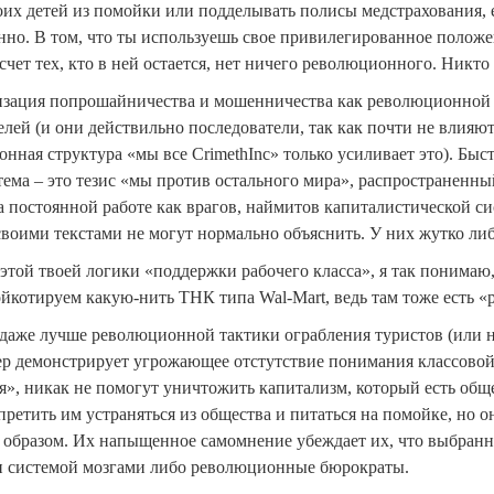
оих детей из помойки или подделывать полисы медстрахования, е
но. В том, что ты используешь свое привилегированное положен
счет тех, кто в ней остается, нет ничего революционного. Никто 
зация попрошайничества и мошенничества как революционной 
елей (и они действильно последователи, так как почти не влияют
нная структура «мы все CrimethInc» только усиливает это). Быстр
тема – это тезис «мы против остального мира», распространенн
а постоянной работе как врагов, наймитов капиталистической с
 своими текстами не могут нормально объяснить. У них жутко ли
 этой твоей логики «поддержки рабочего класса», я так понимаю
ойкотируем какую-нить ТНК типа Wal-Mart, ведь там тоже есть «р
 даже лучше революционной тактики ограбления туристов (или не
р демонстрирует угрожающее отстутствие понимания классовой 
я», никак не помогут уничтожить капитализм, который есть общ
претить им устраняться из общества и питаться на помойке, но о
 образом. Их напыщенное самомнение убеждает их, что выбранны
 системой мозгами либо революционные бюрократы.