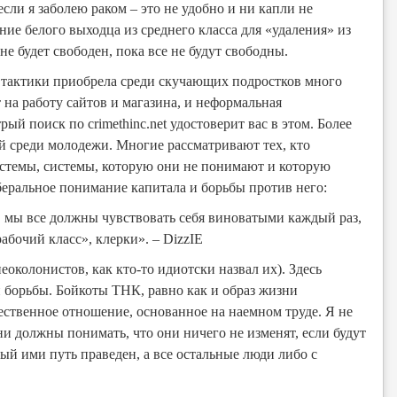
сли я заболею раком – это не удобно и ни капли не
ие белого выходца из среднего класса для «удаления» из
не будет свободен, пока все не будут свободны.
тактики приобрела среди скучающих подростков много
 на работу сайтов и магазина, и неформальная
ый поиск по crimethinc.net удостоверит вас в этом. Более
ый среди молодежи. Многие рассматривают тех, кто
истемы, системы, которую они не понимают и которую
беральное понимание капитала и борьбы против него:
, мы все должны чувствовать себя виноватыми каждый раз,
абочий класс», клерки». – DizzIE
околонистов, как кто-то идиотски назвал их). Здесь
борьбы. Бойкоты ТНК, равно как и образ жизни
ественное отношение, основанное на наемном труде. Я не
ни должны понимать, что они ничего не изменят, если будут
й ими путь праведен, а все остальные люди либо с