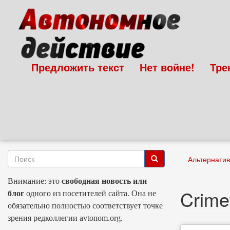
Перейти к основному содержанию
Предложить текст
Нет войне!
Тре
Альтернатив
Форма поиска
Поиск
Внимание: это
свободная новость или
Crime
блог
одного из посетителей сайта. Она не
обязательно полностью соответствует точке
зрения редколлегии avtonom.org.