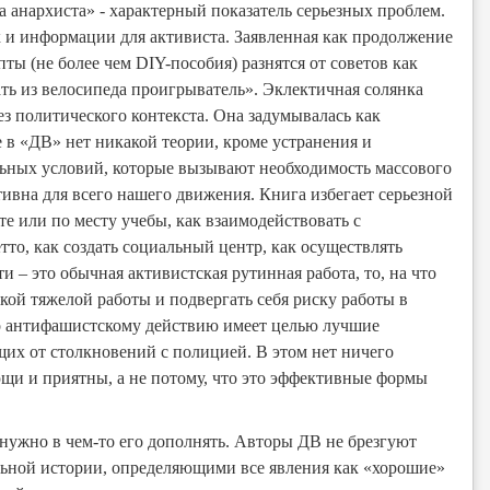
а анархиста» - характерный показатель серьезных проблем.
к и информации для активиста. Заявленная как продолжение
ты (не более чем DIY-пособия) разнятся от советов как
ать из велосипеда проигрыватель». Эклектичная солянка
без политического контекста. Она задумывалась как
 в «ДВ» нет никакой теории, кроме устранения и
льных условий, которые вызывают необходимость массового
тивна для всего нашего движения. Книга избегает серьезной
е или по месту учебы, как взаимодействовать с
о, как создать социальный центр, как осуществлять
 – это обычная активистская рутинная работа, то, на что
кой тяжелой работы и подвергать себя риску работы в
о антифашистскому действию имеет целью лучшие
щих от столкновений с полицией. В этом нет ничего
щи и приятны, а не потому, что это эффективные формы
 нужно в чем-то его дополнять. Авторы ДВ не брезгуют
льной истории, определяющими все явления как «хорошие»