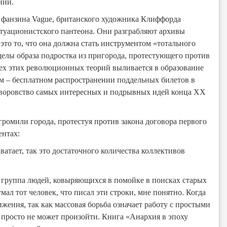
ний.
 фанзина Vague, британского художника Клиффорда
итуационистского пантеона. Они разграбляют архивы
это то, что она должна стать инструментом «тотального
еделы образа подростка из пригорода, протестующего против
всех этих революционных теорий выливается в образование
еем – бесплатном распространении поддельных билетов в
х воровство самых интересных и подрывных идей конца XX
ромили города, протестуя против закона договора первого
ентах:
ватает, так это достаточного количества коллективов
 группа людей, ковыряющихся в помойке в поисках старых
мал тот человек, что писал эти строки, мне понятно. Когда
жения, так как массовая борьба означает работу с простыми
 просто не может произойти. Книга «Анархия в эпоху