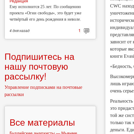
Редакция
CWC находя
Ему исполнится 25 лет. По сообщению
уничтожени
проекта «Огни свободы», это будет уже
четвёртый его день рождения в неволе.
историческ
индивидуал
1
4 дня
назад
представля
зависит от
которые як
Подпишитесь на
книги Evasi
нашу почтовую
«Бедность, 
рассылку!
Высокомерн
лишь играю
Управление подписками на почтовые
очень серье
рассылки
Реальность
это придас
той же сист
Все материалы
только так
деньги. Еди
Буддийские анархисты — Мьянме