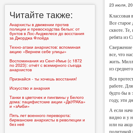
23 июля, 20
Читайте также:
Классовая 
Все старое
Анархисты в движении против
полиции и превосходства белых: от
сквоте. Те
бунтов в Лос-Анджелесе до восстания
за Джорджа Флойда
ребята из 
Техно-атаки анархистов: вспоминая
Свержение 
акцию «Вернем себе улицы»
все, что н
Воспоминания из Сент-Имье (с 1872
жить. Милл
по 2023): отчёт с всемирного съезда
из среднего
анархистов
Признайся - ты хочешь восстания!
Вся протест
работе. Для
Искусство и анархия
будто бы в
Танки в цветочек и пингвины у Белого
году, эти д
дома: пацифистские акции «ДвУРАКа»
и «зАиБи»
А если нач
Пять лет военного переворота:
видно и у 
бирманские анархисты в революции и
без неё
или на акц
политикой 