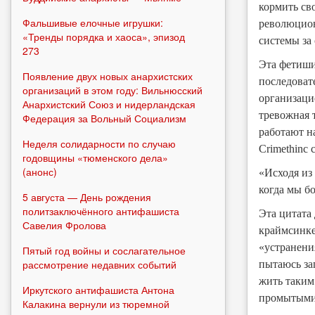
кормить св
Фальшивые елочные игрушки:
революцион
«Тренды порядка и хаоса», эпизод
системы за 
273
Эта фетиши
Появление двух новых анархистских
последоват
организаций в этом году: Вильнюсский
организацио
Анархистский Союз и нидерландская
тревожная 
Федерация за Вольный Социализм
работают н
Неделя солидарности по случаю
Crimethinc
годовщины «тюменского дела»
(анонс)
«Исходя из
когда мы б
5 августа — День рождения
политзаключённого антифашиста
Эта цитата
Савелия Фролова
краймсинке
«устранени
Пятый год войны и сослагательное
рассмотрение недавних событий
пытаюсь за
жить таким
Иркутского антифашиста Антона
промытыми
Калакина вернули из тюремной