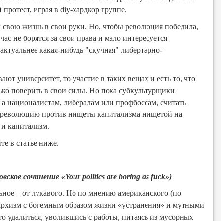
протест, играя в diy-хардкор группе.
 свою жизнь в свои руки. Но, чтобы революция победила,
ас не борятся за свои права и мало интересуется
актуальнее какая-нибудь "скучная" либертарно-
ют университет, то участие в таких вещах и есть то, что
лько поверить в свои силы. Но пока субкультурщики
 а националистам, либералам или профбоссам, считать
я революцию против нищеты капитализма нищетой на
 и капитализм.
те в статье ниже.
вское сочинение «Your politics are boring as fuck»)
льное – от лукавого. Но по мнению американского (по
нархизм с богемным образом жизни «устранения» и мутными
о удалиться, уволившись с работы, питаясь из мусорных