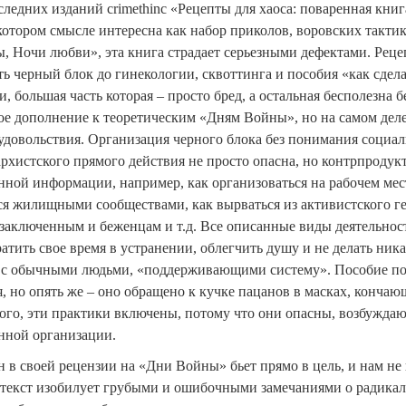
следних изданий crimethinc «Рецепты для хаоса: поваренная книг
котором смысле интересна как набор приколов, воровских такти
, Ночи любви», эта книга страдает серьезными дефектами. Рецеп
ть черный блок до гинекологии, сквоттинга и пособия «как сдел
 большая часть которая – просто бред, а остальная бесполезна 
ое дополнение к теоретическим «Дням Войны», но на самом деле
удовольствия. Организация черного блока без понимания социа
архистского прямого действия не просто опасна, но контрпродук
ной информации, например, как организоваться на рабочем мест
 жилищными сообществами, как вырваться из активистского гетт
заключенным и беженцам и т.д. Все описанные виды деятельности
атить свое время в устранении, облегчить душу и не делать ника
 с обычными людьми, «поддерживающими систему». Пособие п
, но опять же – оно обращено к кучке пацанов в масках, кончаю
ого, эти практики включены, потому что они опасны, возбуждаю
ной организации.
н в своей рецензии на «Дни Войны» бьет прямо в цель, и нам не
 текст изобилует грубыми и ошибочными замечаниями о радика