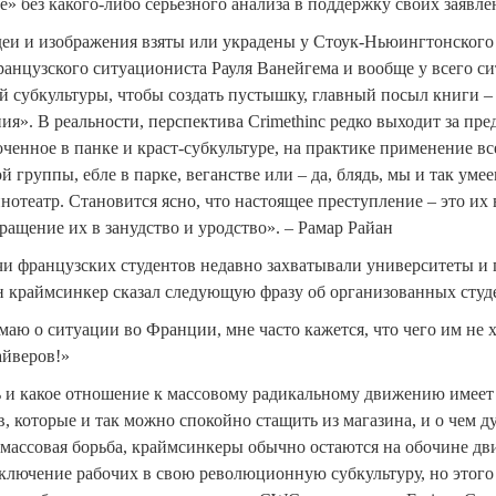
е» без какого-либо серьезного анализа в поддержку своих заявле
деи и изображения взяты или украдены у Стоук-Ньюингтонского
ранцузского ситуациониста Рауля Ванейгема и вообще у всего с
й субкультуры, чтобы создать пустышку, главный посыл книги – 
ия». В реальности, перспектива Crimethinc редко выходит за пр
оченное в панке и краст-субкультуре, на практике применение 
й группы, ебле в парке, веганстве или – да, блядь, мы и так ум
нотеатр. Становится ясно, что настоящее преступление – это и
ращение их в занудство и уродство». – Рамар Райан
чи французских студентов недавно захватывали университеты и г
н краймсинкер сказал следующую фразу об организованных студ
маю о ситуации во Франции, мне часто кажется, что чего им не х
айверов!»
 и какое отношение к массовому радикальному движению имеет
, которые и так можно спокойно стащить из магазина, и о чем ду
 массовая борьба, краймсинкеры обычно остаются на обочине дви
ключение рабочих в свою революционную субкультуру, но этого