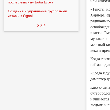
или «плохи
после левизны» Боба Блэка
«Тексты, и
Создание и управление групповыми
Харпера, ф
чатами в Signal
радикально
> > >
освобожден
власти. См
музыкально
местный ки
века и прев
Когда тыся
найма, оди
«Когда я ду
дампстер д
Какую цель
бутербродов
начинается
людьми и в