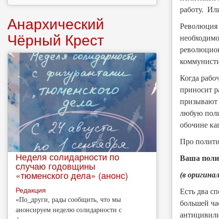
работу. Или
Анархический
Революция 
Чёрный Крест
необходимо
революцион
коммунисти
Когда рабо
приносит р
призывают 
любую поли
обочине ка
Про политик
Неделя солидарности по
Ваша поли
случаю годовщины
«тюменского дела» (анонс)
(в оригинал
Редакция
Есть два с
​«По_други, рады сообщить, что мы
большей ча
анонсируем неделю солидарности с
антицивили