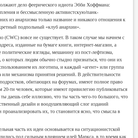
одолжают дело феерического идиота Эбби Хоффмана:
пления и бессмысленную активистскую/панк-
 них из анархизма только название и никакого отношения к
екретный подпольный «клуб анархии».
но (CWC) вовсе не существует. В таком случае мы начнем с
адреса, изданные на бумаге книги, интернет-магазин, а
е политические взгляды, мешанину из пост-лефтизма,
 о которых людям обычно стыдно признаться, что они их
использованием их логотипа, и каждый «агент» или группа
ва или механизма принятия решений. В действительности
и подростков, обитающих на форумах, имеют полное право
ум 20-ти человек, которые имеют привилегию публиковаться
ты даешь себе иллюзию, что ты часть чего-то большого, что
ественный дизайн и воодушевляющий слог изданий
 проанализировать их, то становится ясно, что смысла в
ельная часть их идеи основывается на ситуационистской
ились под сильным влиянием идей Маркса, в то время как