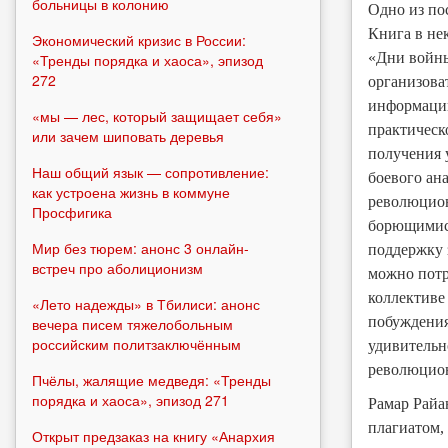
больницы в колонию
Одно из по
Книга в не
Экономический кризис в России:
«Дни войны
«Тренды порядка и хаоса», эпизод
272
организова
информации,
«мы — лес, который защищает себя»
практическ
или зачем шиповать деревья
получения 
Наш общий язык — сопротивление:
боевого ан
как устроена жизнь в коммуне
революцион
Просфигика
борющимися
Мир без тюрем: анонс 3 онлайн-
поддержку 
встреч про аболиционизм
можно потр
коллективе
«Лето надежды» в Тбилиси: анонс
побуждения
вечера писем тяжелобольным
российским политзаключённым
удивительн
революцион
Пчёлы, жалящие медведя: «Тренды
порядка и хаоса», эпизод 271
Рамар Райа
плагиатом,
Открыт предзаказ на книгу «Анархия