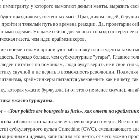
 иммигранту, у которого вымогают деньги менты, выразить свой 
будет праздником угнетенных масс. Праздником людей, берущих
 пройти и тяжелый путь во времена реакции. Да, пролетарии сейч
ными идеями. Но даже сейчас для многих гораздо интереснее и 
ческая газета, чем идеи краймсинкеров.
чие своими силами организуют забастовку или студенты захватыва
адость. Гораздо больше, чем субкультурные "угары". Главное то
людей питаться по помойкам, люди будут верить не в свои силы,
тику скучной и не верить в возможность революции. Подменя
питализма, краймсинкеры пытаются увековечить как нищету, так
у, которая ужасно буржуазна (и от этого не менее скучна), читай
тика ужасно буржуазна.
е – «Your politics are bourgeois as fuck», как ответ на краймсинко
пособа избавиться от капитализма: революция и смерть. Все оста
сти) субкультурного культа Crimethinc (CWC), смешивающего а
зационными идеями, капитализм это нечто, от чего можно прост