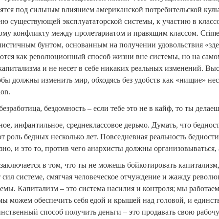
тся под сильным влиянием американской потребительской куль
ю существующей эксплуататорской системы, к участию в классо
ому конфликту между пролетариатом и правящим классом. Crime
истичным бунтом, основанным на получении удовольствия «здес
ются как революционный способ жизни вне системы, но на самом
 капитализма и не несет в себе никаких реальных изменений. Вы
обы должны изменить мир, обходясь без удобств как «нищие» нес
on.
безработица, бездомность – если тебе это не в кайф, то ты делаеш
ое, инфантильное, среднеклассовое дерьмо. Думать, что бедность
т роль бедных несколько лет. Повседневная реальность бедности
зно, и это то, против чего анархисты должны организовываться, 
 заключается в том, что ты не можешь бойкотировать капитализм
т сил системе, смягчая человеческое отчуждение и жажду револ
емы. Капитализм – это система насилия и контроля; мы работаем
 мы можем обеспечить себя едой и крышей над головой, и единст
нственный способ получить деньги – это продавать свою рабочую