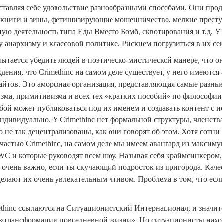
оставляя себе удовольствие разнообразными способами. Они пр
книги и зины, фетишизирующие мошенничество, мелкие престу
ную деятельность типа Еды Вместо Бомб, сквотирования и т.д. У
 анархизму и классовой политике. Рискнем погрузиться в их с
 пытается убедить людей в поэтическо-мистической манере, что о
дения, что Crimethinc на самом деле существует, у него имеются 
сайтов. Это аморфная организация, представляющая самые разны
зма, примитивизма и всех тех «кратких пособий» по философии,
бой может публиковаться под их именем и создавать контент с 
индивидуально. У Crimethinc нет формальной структуры, членст
 не так децентрализованы, как они говорят об этом. Хотя сотн
 частью Crimethinc, на самом деле мы имеем авангард из максим
WC и которые руководят всем шоу. Называя себя краймсинкером, 
 очень важно, если ты скучающий подросток из пригорода. Кач
делают их очень увлекательным чтивом. Проблема в том, что если
ethinc ссылаются на Ситуационистский Интернационал, и значит
«трансформации повседневной жизни». Но ситуационисты наход