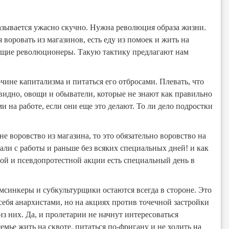
казывается ужасно скучно. Нужна революция образа жизни.
воровать из магазинов, есть еду из помоек и жить на
тоящие революционеры. Такую тактику предлагают нам
ине капитализма и питаться его отбросами. Плевать, что
евидно, овощи и обыватели, которые не знают как правильно
 на работе, если они еще это делают. То ли дело подростки
не воровство из магазина, то это обязательно воровство на
кали с работы и раньше без всяких специальных дней! и как
ной и псевдопротестной акции есть специальный день в
ймсинкеры и субкультурщики остаются всегда в стороне. Это
себя анархистами, но на акциях против точечной застройки
 них. Да, и пролетарии не начнут интересоваться
ье жить на сквоте, питаться по-фригану и не ходить на