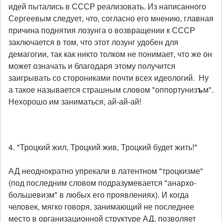
идей пытались в СССР реализовать. Из написанного
Сергеевым следует, что, согласно его мнению, главная
причина поднятия лозунга о возвращении к СССР
заключается в том, что этот лозунг удобен для
демагогии, так как никто толком не понимает, что же он
может означать и благодаря этому получится
заигрывать со сторониками почти всех идеологий. Ну
а такое называется страшным словом "оппортуниз
ъ
м".
Нехорошо им заниматься, ай-ай-ай!
4. "Троцкий жил, Троцкий жив, Троцкий будет жить!"
АД неоднократно упрекали в латентном "троцкизме"
(под последним словом подразумевается "анархо-
большевизм" в любых его проявлениях). И когда
человек, мягко говоря, занимающий не последнее
место в организационной структуре АД, позволяет