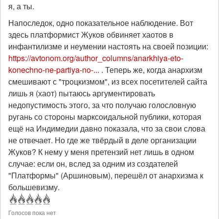
я, а ты.
Напоследок, одно показательное наблюдение. Вот
здесь платформист Жуков обвиняет хаотов в
инфантилизме и неумении настоять на своей позиции:
https://avtonom.org/author_columns/anarkhiya-eto-
konechno-ne-partiya-no-...
. Теперь же, когда анархизм
смешивают с "троцкизмом", из всех посетителей сайта
лишь я (хаот) пытаюсь аргументировать
недопустимость этого, за что получаю голословную
ругань со стороны марксоидальной публики, которая
ещё на Индимедии давно показала, что за свои слова
не отвечает. Но где же твёрдый в деле организации
Жуков? К нему у меня претензий нет лишь в одном
случае: если он, вслед за одним из создателей
"Платформы" (Аршиновым), перешёл от анархизма к
большевизму.
Голосов пока нет