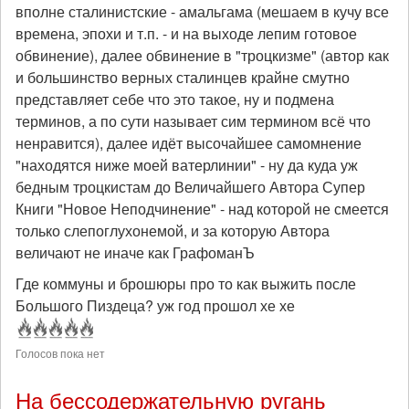
вполне сталинистские - амальгама (мешаем в кучу все
времена, эпохи и т.п. - и на выходе лепим готовое
обвинение), далее обвинение в "троцкизме" (автор как
и большинство верных сталинцев крайне смутно
представляет себе что это такое, ну и подмена
терминов, а по сути называет сим термином всё что
ненравится), далее идёт высочайшее самомнение
"находятся ниже моей ватерлинии" - ну да куда уж
бедным троцкистам до Величайшего Автора Супер
Книги "Новое Неподчинение" - над которой не смеется
только слепоглухонемой, и за которую Автора
величают не иначе как ГрафоманЪ
Где коммуны и брошюры про то как выжить после
Большого Пиздеца? уж год прошол хе хе
Голосов пока нет
На бессодержательную ругань