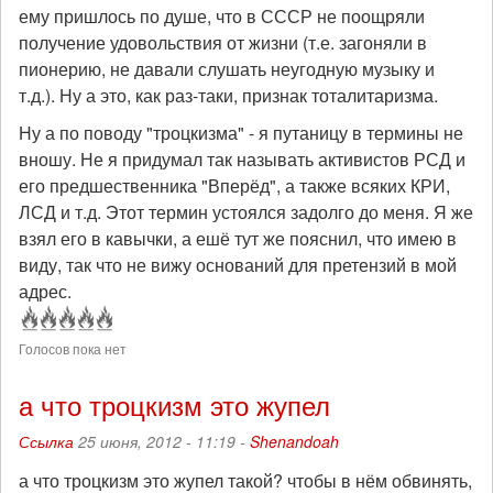
ему пришлось по душе, что в СССР не поощряли
получение удовольствия от жизни (т.е. загоняли в
пионерию, не давали слушать неугодную музыку и
т.д.). Ну а это, как раз-таки, признак тоталитаризма.
Ну а по поводу "троцкизма" - я путаницу в термины не
вношу. Не я придумал так называть активистов РСД и
его предшественника "Вперёд", а также всяких КРИ,
ЛСД и т.д. Этот термин устоялся задолго до меня. Я же
взял его в кавычки, а ешё тут же пояснил, что имею в
виду, так что не вижу оснований для претензий в мой
адрес.
Голосов пока нет
а что троцкизм это жупел
Ссылка
25 июня, 2012 - 11:19 -
Shenandoah
а что троцкизм это жупел такой? чтобы в нём обвинять,