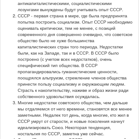
антикапиталистическими, социалистическими
лозунгами вынуждены будут учитывать опыт СССР.
СССР - первая страна в мире, где была предпринята
попытка построить социализм. Опыт СССР необходимо
оценивать критически, тем не менее, с позиций
современного дня совершенно очевидно, что советское
общество было не хуже большинства
капиталистических стран того периода. Недостатки
были, как на Западе, так и в СССР. В СССР было
построено (с учетом всех недостатков), очень
специфический тип общества. В СССР
пропагандировались гуманистические ценности,
поощрялся альтруизм, стремление членов общества
принести пользу социализму и окружающим людям.
Страсть к накопительству, наживе и образ жизни ради
собственного удовольствия осуждалась.
Многие недостатки советского общества, чем дальше
мы отдаляемся от него времени, становятся все менее
заметными. Недалек тот день, когда многие, кто жил в
СССР умрут от старости, и новые поколения начнут
идеализировать Союз. Некоторая тенденция,
ностальгия по СССР, заметна уже сейчас.