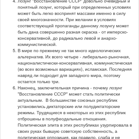
Лозунг "Восстановление СССР" довольно очевидный и
понятный лозунг, который при определенных условиях
может быть легко воспринят массами именно в силу
своей многозначности. При желании в условиях
соответствующей пропаганды данному лозунгу может
быть дана совершенно разная окраска - от имперско-
консервативной, до радикально левой и анархо-
коммунистической.
В мире по прежнему не так много идеологических
альтернатив. Их всего четыре - либерально-рыночная,
националистически-консервативная, коммунистическая
(во всех возможных вариациях), исламская. Последняя
навряд ли подходит для западного мира, поэтому
остается только три.
Наконец, заключительная причина - почему лозунг
"Восстановление СССР" может стать политически
актуальным. В большинстве союзных республик
установились диктаторские или полудиктаторские
режимы. Трудящиеся в некоторых из этих республик
отброшены в полуфеодальные отношения.
Политическая элита в этих республиках узурпировала в
своих руках бывшую советскую собственность, а
политическая оппозиция, как правило, слаба и не