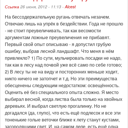
Ссылка
26 июня, 2012 - 11:13 -
Alcest
На бессодержательную ругань отвечать незачем.
Отвечаю лишь на упрёк в бездействии. Года не прошло
- не стоит преувеличивать, так как весомости
аргументам ложные преувеличения не прибавят.
Первый свой опыт описываю - я допустил грубую
ошибку, выбрав лесной ландшафт. Что меня в нём
привлекло? 1) По сути, мульчировать посадки не надо,
так как в лесу над почвой уже всё само по себе готово;
2) В лесу ты не на виду и посторонних меньше ходит,
никто ничего не затопчет и т.д. Но эти преимущества
обесценены следующим недостатком: освещённость.
Оценить её без специального опыта сложно. Я место
выбирал весной, когда листва была только на хвойных
деревьях. И выбрал светлую прогалинку. Но не
догадался (да, глупо), что есть ещё подлесок и все эти
тоненькие голые веточки ближе к лету станут кустами,
загородящими свет. И, на самом деле, есть ещё одна