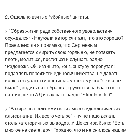
2. Отдельно взятые "убойные" цитаты.
> "Образ жизни ради собственного удовольствия
осуждался" - Неужели автор считает, что это хорошо?
Правильно ли я понимаю, что Сергеевым
предлагается смирить свою гордыню, не потакать
плоти, молиться, поститься и слушать радио
"Радонеж". Ой, извините, конъюнктуру перепутал:
подавлять пережитки единоличничества, не давать
волю сексуальным инстинктам (потому что "секса не
было"), ходить на собрания, трудиться на благо не то
партии, не то АД и слушать радио "Streetsunited".
> "В мире по прежнему не так много идеологических
альтернатив. Их всего четыре" - ну не надо делать
столь категоричных выводов. У Шекспира было: "Есть
многое на свете, друг Горацио, что и не снилось нашим