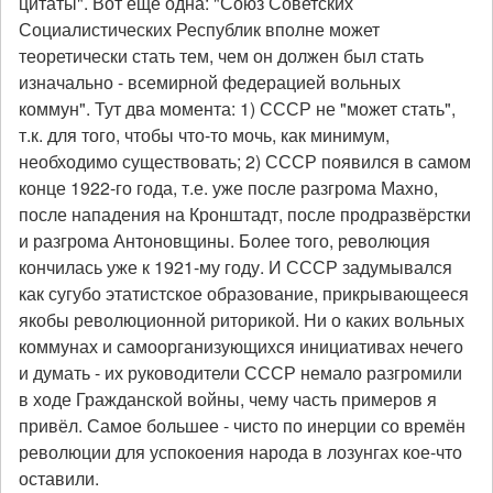
цитаты". Вот ещё одна: "Союз Советских
Социалистических Республик вполне может
теоретически стать тем, чем он должен был стать
изначально - всемирной федерацией вольных
коммун". Тут два момента: 1) СССР не "может стать",
т.к. для того, чтобы что-то мочь, как минимум,
необходимо существовать; 2) СССР появился в самом
конце 1922-го года, т.е. уже после разгрома Махно,
после нападения на Кронштадт, после продразвёрстки
и разгрома Антоновщины. Более того, революция
кончилась уже к 1921-му году. И СССР задумывался
как сугубо этатистское образование, прикрывающееся
якобы революционной риторикой. Ни о каких вольных
коммунах и самоорганизующихся инициативах нечего
и думать - их руководители СССР немало разгромили
в ходе Гражданской войны, чему часть примеров я
привёл. Самое большее - чисто по инерции со времён
революции для успокоения народа в лозунгах кое-что
оставили.