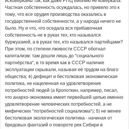
исковерканы так, как даже РПЦ Библию не коверкала.
Частная собственность осуждалась, но привело это к
тому, что все орудия производства оказались в
государственной собственности, а у народа ничего не
было. Ну и что, что оседала вся прибавочная
собственность не в руках тех, кто назывался
буржуазией, а в руках тех, кто назывался партийцами?
При этом, по степени лживости СССР обогнал
капитализм: там дошли лишь до "социального
партнёрства", в то время как в СССР наличие
эксплуатации скрывали, называя её трудом на благо
общества; 4) дефицит и бестолковая экономическая
политика, не нацеленная на удовлетворение
потребностей людей (а Кропоткин, например, писал,
что анархо-экономика имеет первейшей целью именно
удовлетворение человеческих потребностей, а не
мифических "потребностей социализма"); 5) не менее
бестолковая экологическая политика - начиная от
бредовых фантазий о повороте рек Сибири в