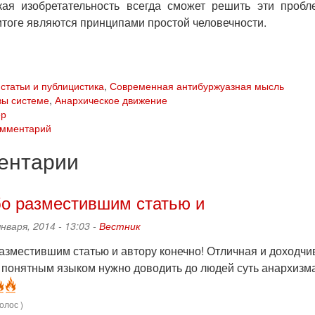
кая изобретательность всегда сможет решить эти проб
итоге являются принципами простой человечности.
статьи и публицистика
,
Современная антибуржуазная мысль
вы системе
,
Анархическое движение
ер
омментарий
ентарии
о разместившим статью и
января, 2014 - 13:03 -
Вестник
азместившим статью и автору конечно! Отличная и доходчив
 понятным языком нужно доводить до людей суть анархизм
олос )