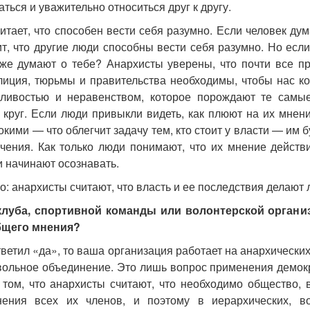
ться и уважительно относиться друг к другу.
тает, что способен вести себя разумно. Если человек дума
ит, что другие люди способны вести себя разумно. Но если
 же думают о тебе? Анархисты уверены, что почти все пр
лиция, тюрьмы и правительства необходимы, чтобы нас к
ливостью и неравенством, которое порождают те самые
 круг. Если люди привыкли видеть, как плюют на их мнени
кими — что облегчит задачу тем, кто стоит у власти — им 
чения. Как только люди понимают, что их мнение действи
и начинают осознавать.
о: анархисты считают, что власть и ее последствия делают
клуба, спортивной команды или волонтерской организ
бщего мнения?
тветил «да», то ваша организация работает на анархическ
вольное объединение. Это лишь вопрос применения демок
 том, что анархисты считают, что необходимо общество, 
нения всех их членов, и поэтому в иерархических, в