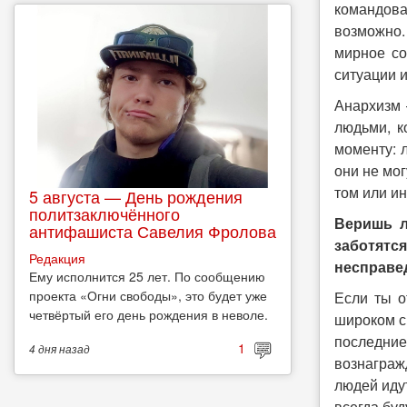
командова
возможно. 
мирное со
ситуации и
Анархизм 
людьми, к
моменту: 
они не мог
том или и
5 августа — День рождения
политзаключённого
Веришь л
антифашиста Савелия Фролова
заботят
Редакция
несправе
Ему исполнится 25 лет. По сообщению
проекта «Огни свободы», это будет уже
Если ты о
четвёртый его день рождения в неволе.
широком с
последние
1
4 дня
назад
вознаграж
людей идут
всегда буд