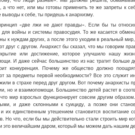
, а что нет, или мы готовы применить те же запреты к с
 выводы к себе, ты придешь к анархизму.
ринцип «две лжи не дают правды». Если бы ты относи
 для войны и системы правосудия. То же касается обмена
ны к нуждам других, а после этого уходим в реальный мир
ют друг с другом. Анархист бы сказал, что мы говорим пр
ткрытие или достижение, которое улучшило нашу жизн
ощи. И даже сейчас большинство из нас тратит больше де
арит конкуренция. Почему же общество должно поощря
ют за предметы первой необходимости? Все это служит ин
жили в страхе перед друг другом. Вот почему анархисты п
ии, но и взаимопомощи. Большинство детей растет в соот
 что мир взрослых функционирует совсем другим образом.
ыми, и даже склонными к суициду, а позже они стано
 и их единственным утешением становится воспитание со
в. Но что, если бы мы действительно стали строить мир 
ли это величайшим даром, который мы можем дать нашим д