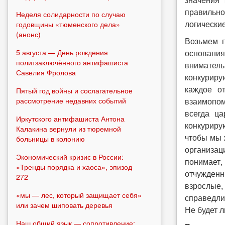
правильно
Неделя солидарности по случаю
логические
годовщины «тюменского дела»
(анонс)
Возьмем п
5 августа — День рождения
основания
политзаключённого антифашиста
вниматель
Савелия Фролова
конкуриру
каждое о
Пятый год войны и сослагательное
рассмотрение недавних событий
взаимопом
всегда ц
Иркутского антифашиста Антона
конкуриру
Калакина вернули из тюремной
чтобы мы 
больницы в колонию
организац
Экономический кризис в России:
понимает,
«Тренды порядка и хаоса», эпизод
отчужденн
272
взрослые,
«мы — лес, который защищает себя»
справедли
или зачем шиповать деревья
Не будет 
Наш общий язык — сопротивление: