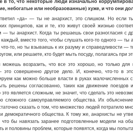
е в то, что некоторые люди изначально коррумпиров
е, небогатые или необразованные) хуже, и что они до
тветил «да» — ты не анархист, это слишком. Но если ты
ких принципов, как и те, кто живут своей жизнью соотве
 — ты анархист. Когда ты решаешь свои разногласия с др
 каждый, вместо того, чтобы слушать кого-то одного — ты а
 что-то, но ты взываешь к их разуму и справедливости — т
ругом, или решаете, кто будет мыть посуду, полагаясь при 
 можешь возразить, что все это хорошо, но только для
 это совершенно другое дело. И, конечно, что-то в э
ируем как можно больше власти в руках малочисленных с
ть решены согласованно, таких как движение поездов 
о это является сложным, не значит, что сделать это нево
ю сложного самоуправляемого общества. Их объяснение
остаточно сказать о том, что множество людей потратило 
 и демократичного общества. К тому же, анархисты не утв
о, что бы навязать заранее подготовленные модели на о
ть и половины проблем, которые появятся, когда мы попыт