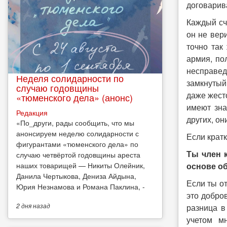
договарива
Каждый счи
он не вер
точно так
армия, по
несправед
Неделя солидарности по
замкнутый
случаю годовщины
даже жесто
«тюменского дела» (анонс)
имеют зна
Редакция
других, он
​«По_други, рады сообщить, что мы
анонсируем неделю солидарности с
Если кратк
фигурантами «тюменского дела» по
Ты член 
случаю четвёртой годовщины ареста
наших товарищей — Никиты Олейник,
основе о
Данила Чертыкова, Дениза Айдына,
Если ты о
Юрия Незнамова и Романа Паклина, -
это добро
2 дня
назад
разница в
учетом м