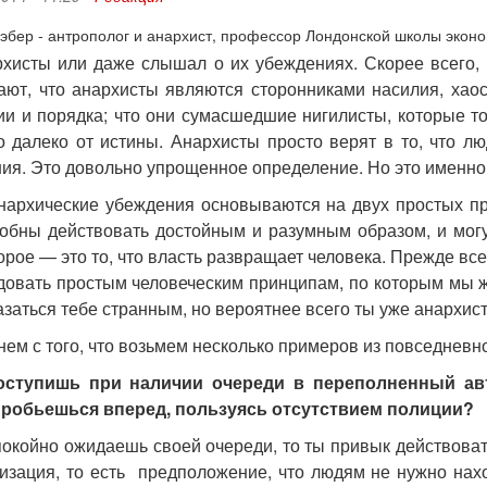
рхисты или даже слышал о их убеждениях. Скорее всего, 
ают, что анархисты являются сторонниками насилия, хао
ии и порядка; что они сумасшедшие нигилисты, которые то
о далеко от истины. Анархисты просто верят в то, что лю
я. Это довольно упрощенное определение. Но это именно то
анархические убеждения основываются на двух простых п
обны действовать достойным и разумным образом, и могу
орое — это то, что власть развращает человека. Прежде все
довать простым человеческим принципам, по которым мы ж
заться тебе странным, но вероятнее всего ты уже анархист
нем с того, что возьмем несколько примеров из повседневн
оступишь при наличии очереди в переполненный ав
пробьешься вперед, пользуясь отсутствием полиции?
покойно ожидаешь своей очереди, то ты привык действоват
изация, то есть предположение, что людям не нужно нахо