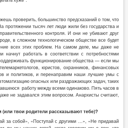
ожешь проверить, большинство предсказаний о том, что
На протяжении тысяч лет люди жили без государства и
правительственного контроля. И они не убивают друг
городе, в сложном технологическом обществе все будет
ение всех этих проблем. На самом деле, мы даже не
ии начнут работать в соответствии с потребностями
ы поддерживать функционирование общества — если мы
елемаркетологов, юристов, охранников, финансовых
ков и политиков, и перенаправим наши лучшие умы с
втоматизацию опасных или раздражающих задач, таких
ставшеюся работу между всеми одинаково. Пять часов в
 даже не задавался этим вопросом. Анархисты считают,
 (или твои родители рассказывают тебе)?
ай за собой», «Поступай с другими …», «Не придавай
м ли мы наших детей, когда говорим им о том, что