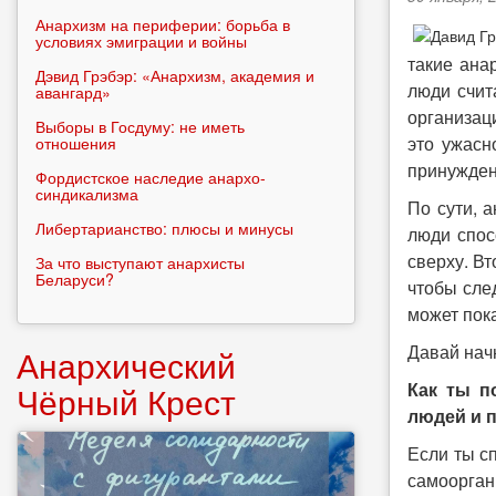
Анархизм на периферии: борьба в
условиях эмиграции и войны
такие ана
Дэвид Грэбэр: «Анархизм, академия и
люди счит
авангард»
организац
Выборы в Госдуму: не иметь
это ужасн
отношения
принуждени
Фордистское наследие анархо-
синдикализма
По сути, 
Либертарианство: плюсы и минусы
люди спос
сверху. Вт
За что выступают анархисты
Беларуси?
чтобы сле
может пока
Давай нач
Анархический
Как ты п
Чёрный Крест
людей и 
Если ты с
самоорган