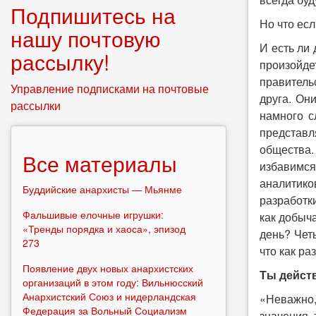
Подпишитесь на
Но что есл
нашу почтовую
И есть ли
рассылку!
произойде
правитель
Управление подписками на почтовые
друга. Он
рассылки
намного с
представл
общества.
Все материалы
избавимся
аналитико
Буддийские анархисты — Мьянме
разработк
Фальшивые елочные игрушки:
как добыч
«Тренды порядка и хаоса», эпизод
день? Чет
273
что как ра
Появление двух новых анархистских
Ты действ
организаций в этом году: Вильнюсский
Анархистский Союз и нидерландская
«Неважно,
Федерация за Вольный Социализм
значения 