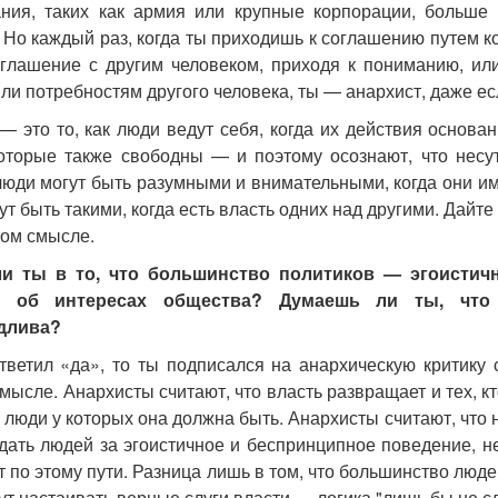
ния, таких как армия или крупные корпорации, больше 
Но каждый раз, когда ты приходишь к соглашению путем кон
глашение с другим человеком, приходя к пониманию, или
ли потребностям другого человека, ты — анархист, даже ес
— это то, как люди ведут себя, когда их действия основа
оторые также свободны — и поэтому осознают, что несут
люди могут быть разумными и внимательными, когда они им
ут быть такими, когда есть власть одних над другими. Дайте
ном смысле.
и ты в то, что большинство политиков — эгоистич
ся об интересах общества? Думаешь ли ты, что 
длива?
тветил «да», то ты подписался на анархическую критику
мысле. Анархисты считают, что власть развращает и тех, к
 люди у которых она должна быть. Анархисты считают, что
дать людей за эгоистичное и беспринципное поведение, н
 по этому пути. Разница лишь в том, что большинство людей
ут настаивать верные слуги власти — логика "лишь бы не сд