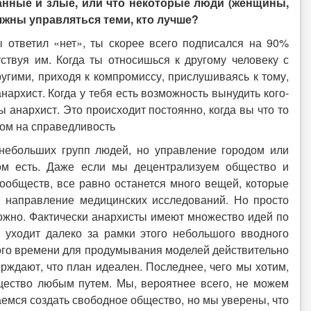
анные и злые, или что некоторые люди (женщины,
лжны управляться теми, кто лучше?
 ответил «нет», ты скорее всего подписался на 90%
тствуя им. Когда ты относишься к другому человеку с
угими, приходя к компромиссу, прислушиваясь к тому,
нархист. Когда у тебя есть возможность вынудить кого-
ы анархист. Это происходит постоянно, когда вы что то
этом на справедливость
 небольших групп людей, но управление городом или
том есть. Даже если мы децентрализуем общество и
ообществ, все равно останется много вещей, которые
и направление медицинских исследований. Но просто
зможно. Фактически анархисты имеют множество идей по
 уходит далеко за рамки этого небольшого вводного
много времени для продумывания моделей действительно
ерждают, что план идеален. Последнее, чего мы хотим,
бщество любым путем. Мы, вероятнее всего, не можем
аемся создать свободное общество, но мы уверены, что