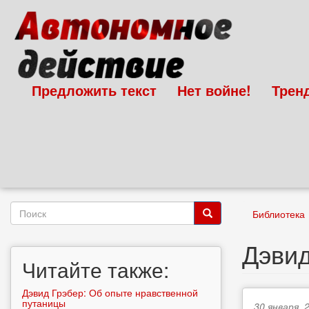
Перейти
к
основному
содержанию
Предложить текст
Нет войне!
Трен
Форма
Библиотека
поиска
Поиск
Дэвид
Читайте также:
Дэвид Грэбер: Об опыте нравственной
путаницы
30 января, 