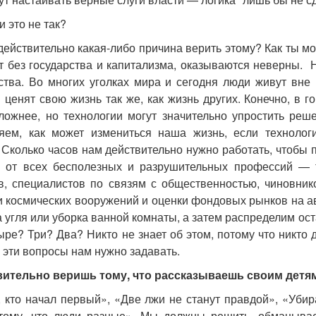
и это не так?
 действительно какая-либо причина верить этому? Как ты м
т без государства и капитализма, оказываются неверны. 
ства. Во многих уголках мира и сегодня люди живут вне 
и ценят свою жизнь так же, как жизнь других. Конечно, в 
ложнее, но технологии могут значительно упростить реш
яем, как может измениться наша жизнь, если технолог
 Сколько часов нам действительно нужно работать, чтоб
 от всех бесполезных и разрушительных профессий — т
в, специалистов по связям с общественностью, чиновни
и космических вооружений и оценки фондовых рынков на а
а угля или уборка ванной комнаты, а затем распределим о
ыре? Три? Два? Никто не знает об этом, потому что никто
з эти вопросы нам нужно задавать.
ительно веришь тому, что рассказываешь своим детям
 кто начал первый», «Две лжи не станут правдой», «Убир
тому, что люди разные». Мы должны решить, обманывае