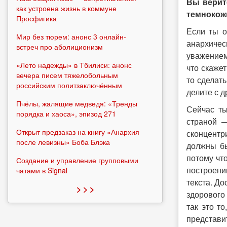
Вы верит
как устроена жизнь в коммуне
темнокожи
Просфигика
Если ты о
Мир без тюрем: анонс 3 онлайн-
анархичес
встреч про аболиционизм
уважением
«Лето надежды» в Тбилиси: анонс
что скажет
вечера писем тяжелобольным
то сделать
российским политзаключённым
делите с д
Пчёлы, жалящие медведя: «Тренды
Сейчас ты
порядка и хаоса», эпизод 271
страной —
Открыт предзаказ на книгу «Анархия
сконцентр
после левизны» Боба Блэка
должны бы
потому чт
Создание и управление групповыми
построени
чатами в Signal
текста. Д
> > >
здорового
так это т
представи