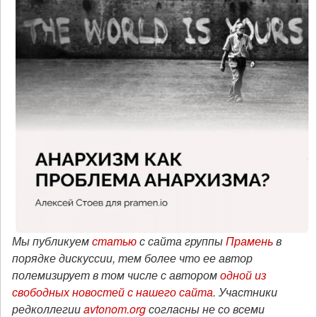
Мы публикуем
статью
с сайта группы
Прамень
в
порядке дискуссии, тем более что ее автор
полемизирует в том числе с автором
одной из
свободных новостей с нашего сайта
.
Участники
редколлегии
avtonom.org
согласны не со всеми