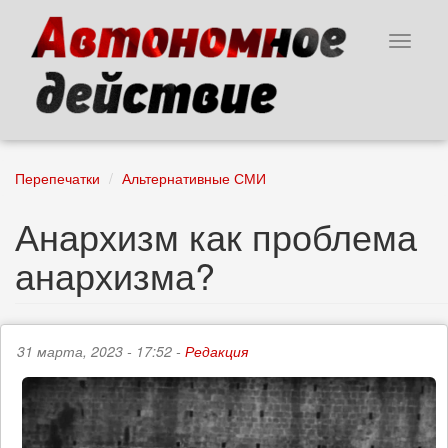
Перейти
к
Toggle
основному
navigat
содержанию
Перепечатки
Альтернативные СМИ
Анархизм как проблема
анархизма?
31 марта, 2023 - 17:52 -
Редакция