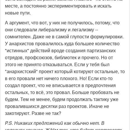
месте, а постоянно экспериментировать и искать
новые пути.
А аргумент, что вот, у них не получилось, потому, что
они следовали либерализму и легализму --
сомнителен. Даже не в самой глупости формулировки.
У анархистов провалилось куда большее количество
"истинных" действий вроде создания партизанских
отрядов, профсоюзов, библиотек и прочего. Но от
этого не принято отказываться. Если у тебя был
"анархистский" проект который котируют остальные, то
в его провали нет ничего плохого. Но! Если кто-то
создал проект, что не вписывается в предпочтения
остальных, то всё, это провал. Больше пробовать не
будем. Тем не менее, будем продолжать тактику уже
провалившихся десятки раз проектов. Иначе не
закотируют. Разве не так?
P.S. Никаких предложений как обычно нет. В
условиях кризиса. Ждём тех, кто будет жертвовать