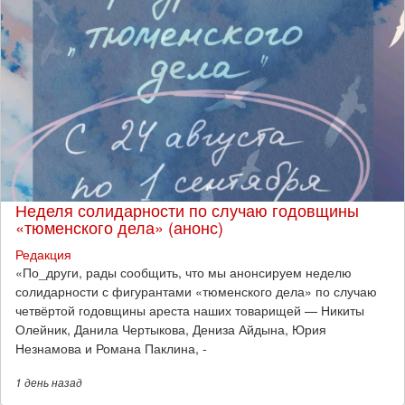
Неделя солидарности по случаю годовщины
«тюменского дела» (анонс)
Редакция
​«По_други, рады сообщить, что мы анонсируем неделю
солидарности с фигурантами «тюменского дела» по случаю
четвёртой годовщины ареста наших товарищей — Никиты
Олейник, Данила Чертыкова, Дениза Айдына, Юрия
Незнамова и Романа Паклина, -
1 день
назад