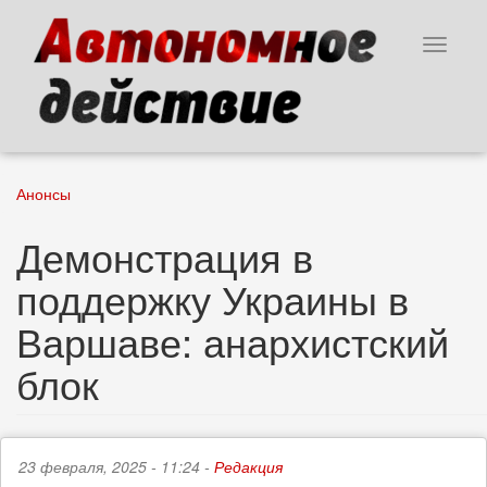
Перейти
к
Toggle
основному
navigat
содержанию
Анонсы
Демонстрация в
поддержку Украины в
Варшаве: анархистский
блок
23 февраля, 2025 - 11:24 -
Редакция