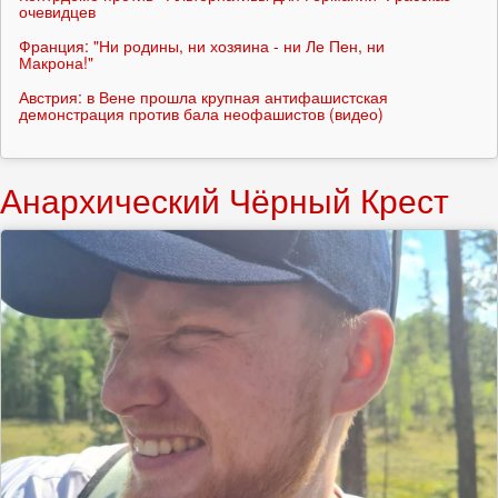
очевидцев
Франция: "Ни родины, ни хозяина - ни Ле Пен, ни
Макрона!"
Австрия: в Вене прошла крупная антифашистская
демонстрация против бала неофашистов (видео)
Анархический Чёрный Крест