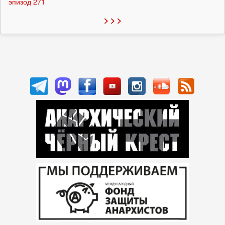
эпизод 271
> > >