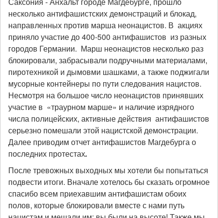
Саксония - Анхальт городе Магдебурге, прошло
несколько антифашистских демонстраций и блокад,
направленных против марша неонацистов. В акциях
приняло участие до 400-500 антифашистов из разных
городов Германии. Марш неонацистов несколько раз
блокировали, забрасывали подручными материалами,
пиротехникой и дымовми шашками, а также поджигали
мусорные контейнеры по пути следования нацистов.
Несмотря на большое число неонацистов принявших
участие в «траурном марше» и наличие изрядного
числа полицейских, активные действия антифашистов
серьезно помешали этой нацистской демонстрации.
Далее приводим отчет антифашистов Магдебурга о
последних протестах
.
После тревожных выходных мы хотели бы попытаться
подвести итоги. Вначале хотелось бы сказать огромное
спасибо всем приехавшим антифашистам обоих
полов, которые блокировали вместе с нами путь
нацистам и мешали им: вы были на высоте! Также мы