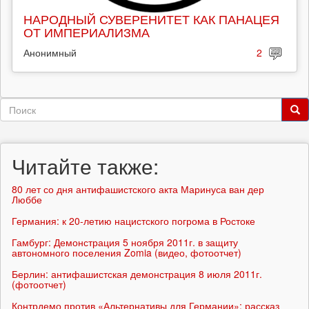
НАРОДНЫЙ СУВЕРЕНИТЕТ КАК ПАНАЦЕЯ
ОТ ИМПЕРИАЛИЗМА
Анонимный
2
Форма
поиска
Поиск
Читайте также:
80 лет со дня антифашистского акта Маринуса ван дер
Люббе
Германия: к 20-летию нацистского погрома в Ростоке
Гамбург: Демонстрация 5 ноября 2011г. в защиту
автономного поселения Zomia (видео, фотоотчет)
Берлин: антифашистская демонстрация 8 июля 2011г.
(фотоотчет)
Контрдемо против «Альтернативы для Германии»: рассказ