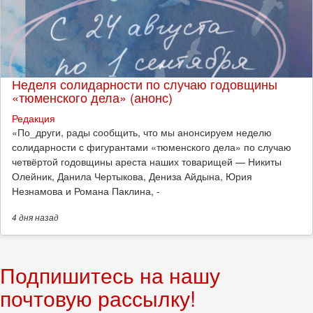
Неделя солидарности по случаю годовщины
«тюменского дела» (анонс)
Редакция
​«По_други, рады сообщить, что мы анонсируем неделю
солидарности с фигурантами «тюменского дела» по случаю
четвёртой годовщины ареста наших товарищей — Никиты
Олейник, Данила Чертыкова, Дениза Айдына, Юрия
Незнамова и Романа Паклина, -
4 дня
назад
Подпишитесь на нашу
почтовую рассылку!