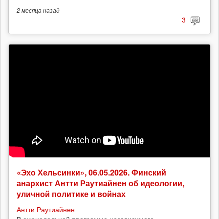
2 месяца
назад
3
«Эхо Хельсинки», 06.05.2026. Финский
анархист Антти Раутиайнен об идеологии,
уличной политике и войнах
Антти Раутиайнен