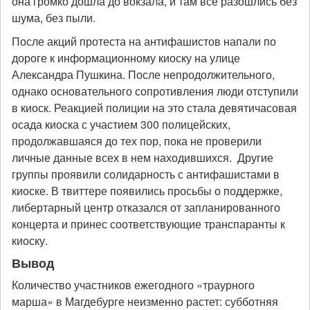
она громко дошла до вокзала, и там все разошлись без
шума, без пыли.
После акций протеста на антифашистов напали по
дороге к информационному киоску на улице
Александра Пушкина. После непродолжительного,
однако основательного сопротивления люди отступили
в киоск. Реакцией полиции на это стала девятичасовая
осада киоска с участием 300 полицейских,
продолжавшаяся до тех пор, пока не проверили
личные данные всех в нем находившихся. Другие
группы проявили солидарность с антифашистами в
киоске. В твиттере появились просьбы о поддержке,
либертарный центр отказался от запланированного
концерта и принес соответствующие транспаранты к
киоску.
Вывод
Количество участников ежегодного «траурного
марша» в Магдебурге неизменно растет: субботняя