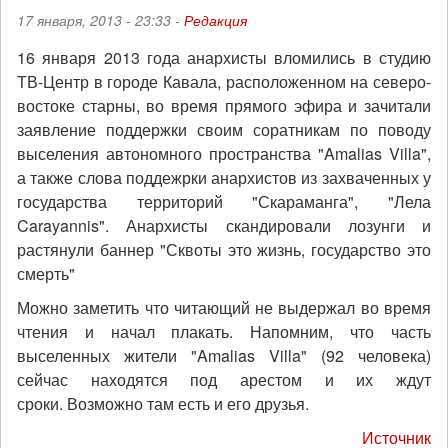
17 января, 2013 - 23:33 -
Редакция
16 января 2013 года анархисты вломились в студию
ТВ-Центр в городе Кавала, расположенном на северо-
востоке старны, во время прямого эфира и зачитали
заявление поддержки своим соратникам по поводу
выселения автономного пространства "Amalias Villa",
а также слова поддежрки анархистов из захваченных у
государства территорий "С
караманга",
"Лела
Carayannis"
. Анархисты скандировали лозунги и
растянули баннер "Сквоты это жизнь, государство это
смерть"
Можно заметить что читающий не выдержал во время
чтения и начал плакать. Напомним, что часть
выселенных жители "Amalias Villa" (92 человека)
сейчас находятся под арестом и их ждут
сроки. Возможно там есть и его друзья.
Источник