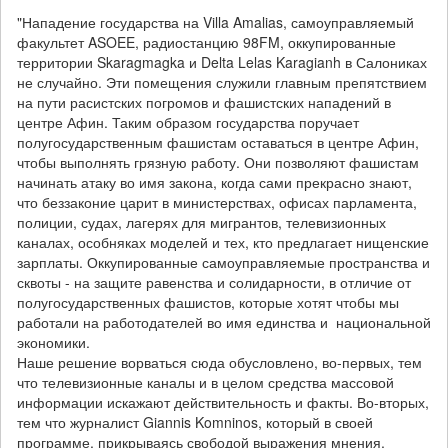
"Нападение государства на Villa Amalias, самоуправляемый
факультет ASOEE, радиостанцию 98FM, оккупированные
территории Skaragmagka и Delta Lelas Karagianh в Салониках
не случайно. Эти помещения служили главным препятствием
на пути расистских погромов и фашистских нападений в
центре Афин. Таким образом государства поручает
полугосударственным фашистам оставаться в центре Афин,
чтобы выполнять грязную работу. Они позволяют фашистам
начинать атаку во имя закона, когда сами прекрасно знают,
что беззаконие царит в министерствах, офисах парламента,
полиции, судах, лагерях для мигрантов, телевизионных
каналах, особняках моделей и тех, кто предлагает нищенские
зарплаты. Оккупированные самоуправляемые пространства и
сквоты - на защите равенства и солидарности, в отличие от
полугосударственных фашистов, которые хотят чтобы мы
работали на работодателей во имя единства и национальной
экономики.
Наше решение ворваться сюда обусловлено, во-первых, тем
что телевизионные каналы и в целом средства массовой
информации искажают действительность и факты. Во-вторых,
тем что журналист Giannis Komninos, который в своей
программе, прикрываясь свободой выражения мнения,