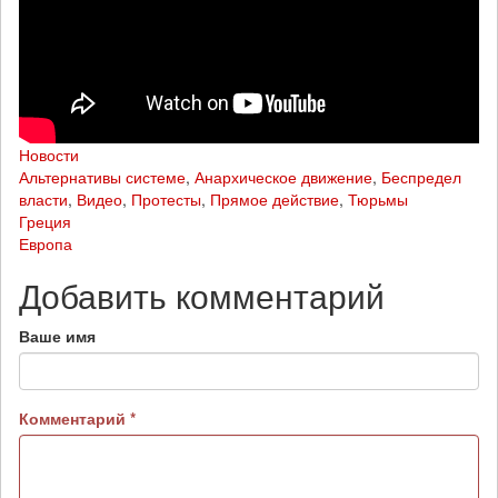
Новости
Альтернативы системе
,
Анархическое движение
,
Беспредел
власти
,
Видео
,
Протесты
,
Прямое действие
,
Тюрьмы
Греция
Европа
Добавить комментарий
Ваше имя
Комментарий
*