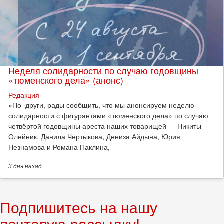
Неделя солидарности по случаю годовщины
«тюменского дела» (анонс)
Редакция
​«По_други, рады сообщить, что мы анонсируем неделю
солидарности с фигурантами «тюменского дела» по случаю
четвёртой годовщины ареста наших товарищей — Никиты
Олейник, Данила Чертыкова, Дениза Айдына, Юрия
Незнамова и Романа Паклина, -
3 дня
назад
Подпишитесь на нашу
почтовую рассылку!