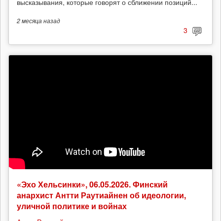
высказывания, которые говорят о сближении позиций...
2 месяца
назад
3
«Эхо Хельсинки», 06.05.2026. Финский
анархист Антти Раутиайнен об идеологии,
уличной политике и войнах