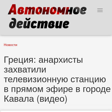
Перейти
к
Toggle
основному
navigat
содержанию
Новости
Греция: анархисты
захватили
телевизионную станцию
в прямом эфире в городе
Кавала (видео)