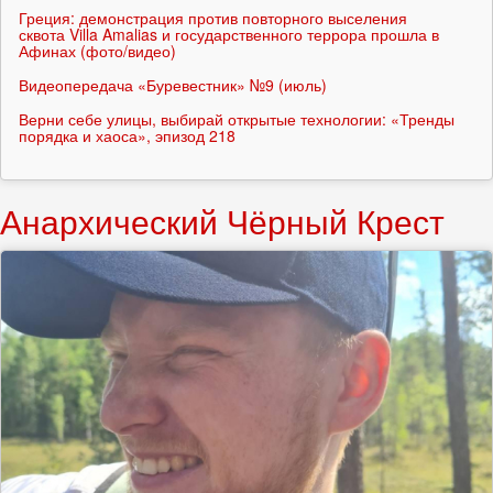
Греция: демонстрация против повторного выселения
сквота Villa Amalias и государственного террора прошла в
Афинах (фото/видео)
Видеопередача «Буревестник» №9 (июль)
Верни себе улицы, выбирай открытые технологии: «Тренды
порядка и хаоса», эпизод 218
Анархический Чёрный Крест