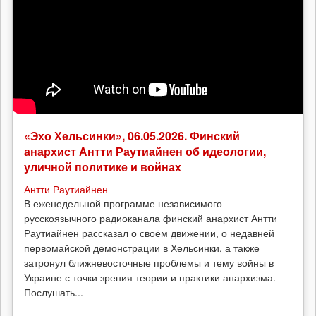
«Эхо Хельсинки», 06.05.2026. Финский
анархист Антти Раутиайнен об идеологии,
уличной политике и войнах
Антти Раутиайнен
В еженедельной программе независимого
русскоязычного радиоканала финский анархист Антти
Раутиайнен рассказал о своём движении, о недавней
первомайской демонстрации в Хельсинки, а также
затронул ближневосточные проблемы и тему войны в
Украине с точки зрения теории и практики анархизма.
Послушать...