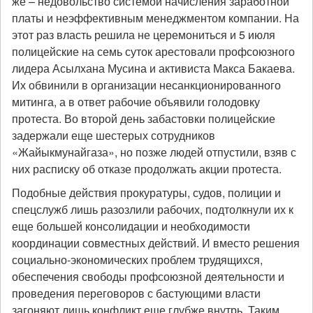
же – недовольство системой начисления заработной
платы и неэффективным менеджментом компании. На
этот раз власть решила не церемониться и 5 июля
полицейские на семь суток арестовали профсоюзного
лидера Асылхана Мусина и активиста Макса Бакаева.
Их обвинили в организации несанкционированного
митинга, а в ответ рабочие объявили голодовку
протеста. Во второй день забастовки полицейские
задержали еще шестерых сотрудников
«Жайыкмунайгаза», но позже людей отпустили, взяв с
них расписку об отказе продолжать акции протеста.
Подобные действия прокуратуры, судов, полиции и
спецслужб лишь разозлили рабочих, подтолкнули их к
еще большей консолидации и необходимости
координации совместных действий. И вместо решения
социально-экономических проблем трудящихся,
обеспечения свободы профсоюзной деятельности и
проведения переговоров с бастующими власти
загоняют лишь конфликт еще глубже внутрь. Таким