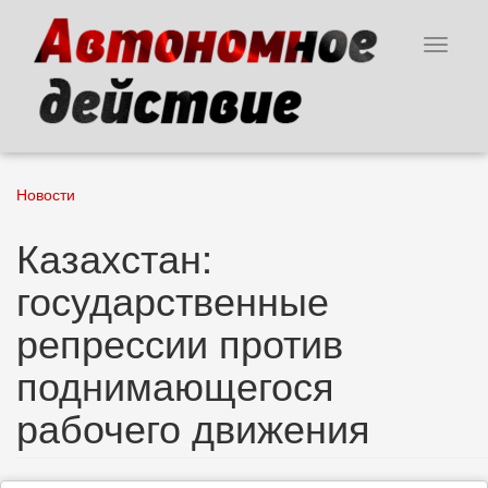
Перейти
к
Toggle
основному
navigat
содержанию
Новости
Казахстан:
государственные
репрессии против
поднимающегося
рабочего движения