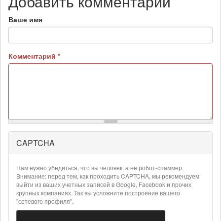
Добавить комментарий
Ваше имя
Комментарий
*
CAPTCHA
Более
подробная
информация
Нам нужно убедиться, что вы человек, а не робот-спаммер.
о
Внимание: перед тем, как проходить CAPTCHA, мы рекомендуем
текстовых
выйти из ваших учетных записей в Google, Facebook и прочих
крупных компаниях. Так вы усложните построение вашего
форматах
"сетевого профиля".