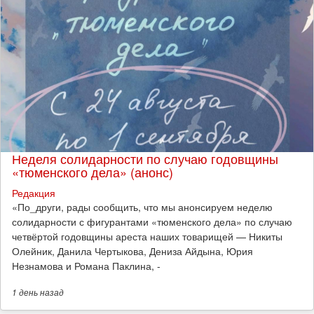
Неделя солидарности по случаю годовщины
«тюменского дела» (анонс)
Редакция
​«По_други, рады сообщить, что мы анонсируем неделю
солидарности с фигурантами «тюменского дела» по случаю
четвёртой годовщины ареста наших товарищей — Никиты
Олейник, Данила Чертыкова, Дениза Айдына, Юрия
Незнамова и Романа Паклина, -
1 день
назад