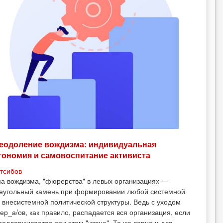
еодоление вождизма: индивидуальная
тономия и самовоспитание активиста
тсибов
а вождизма, "фюрерства" в левых организациях —
еугольный камень при формировании любой системной
 внесистемной политической структуры. Ведь с уходом
ер_а/ов, как правило, распадается вся организация, если
поддерживается при этом "извне". То же верно и для