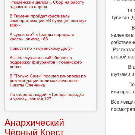
«тюменским делом». Сбор на работу
адвокатов в апреле
14 апреля
В Тюмени пройдёт фестиваль
Тупикин. 
самоорганизации «В будущее возьмут
всех»
В самом 
А судьи кто? «Тренды порядка и
явления в
хаоса», эпизод 188
собственн
Новости по «тюменскому делу»
Рассказал
второй по
Вышел музыкальный сборник в
поддержку фигурантов «тюменского
дела»
В целом 
шутками и
В "Только Сами" прошел кинопоказ по
рекомендации политзаключенного
После ме
Никиты Олейника
или прост
На стороне людей: «Тренды порядка
и хаоса», эпизод 127
Все лекци
посмотрет
Анархический
Чёрный Крест