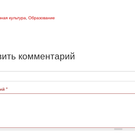
ная культура
,
Образование
вить комментарий
рий
*