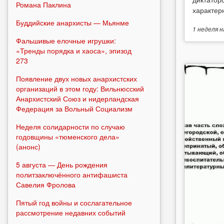
Романа Паклина
характерн
Буддийские анархисты — Мьянме
1 неделя
н
Фальшивые елочные игрушки:
«Тренды порядка и хаоса», эпизод
273
Появление двух новых анархистских
организаций в этом году: Вильнюсский
Анархистский Союз и нидерландская
Федерация за Вольный Социализм
Неделя солидарности по случаю
годовщины «тюменского дела»
(анонс)
5 августа — День рождения
политзаключённого антифашиста
Савелия Фролова
Пятый год войны и сослагательное
рассмотрение недавних событий