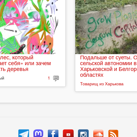
лес, который
Подальше от суеты. 
ет себя» или зачем
сельской автономии в
ть деревья
Харьковской и Белго
областях
ый
1
Товарищ из Харькова