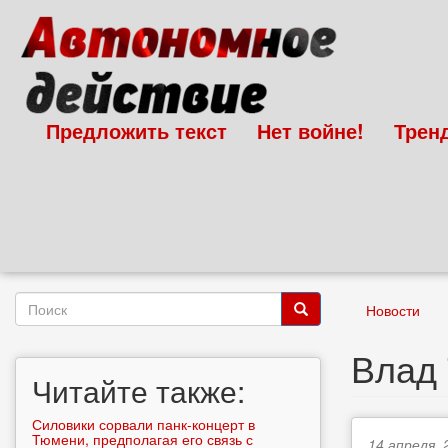
Перейти
к
основному
содержанию
Предложить текст
Нет войне!
Трен
Форма
Новости
поиска
Поиск
Влад 
Читайте также:
Силовики сорвали панк-концерт в
Тюмени, предполагая его связь с
14 апреля, 