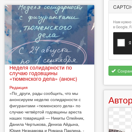
Более
CAPTC
подробная
информация
о текстовых
Нам нужно 
форматах
в Google, 
Неделя солидарности по
Сохран
случаю годовщины
«тюменского дела» (анонс)
Редакция
​«По_други, рады сообщить, что мы
Автор
анонсируем неделю солидарности с
фигурантами «тюменского дела» по
случаю четвёртой годовщины ареста
наших товарищей — Никиты Олейник,
Данила Чертыкова, Дениза Айдына,
Юрия Незнамова и Романа Паклина, -