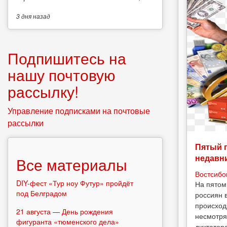
3 дня
назад
Подпишитесь на
нашу почтовую
рассылку!
Управление подписками на почтовые
рассылки
Пятый 
недавн
Все материалы
Востсибо
DIY-фест «Тур ноу Футур» пройдёт
На пятом
под Белградом
россиян 
происход
21 августа — День рождения
несмотря
фигуранта «тюменского дела»
диктатор