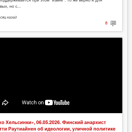
вых, но с...
есяц
назад
8
хо Хельсинки», 06.05.2026. Финский анархист
тти Раутиайнен об идеологии, уличной политике