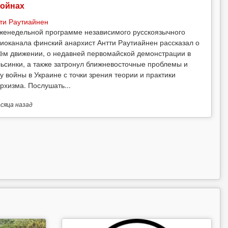
войнах
ти Раутиайнен
женедельной программе независимого русскоязычного
иоканала финский анархист Антти Раутиайнен рассказал о
ём движении, о недавней первомайской демонстрации в
ьсинки, а также затронул ближневосточные проблемы и
у войны в Украине с точки зрения теории и практики
рхизма. Послушать...
есяца
назад