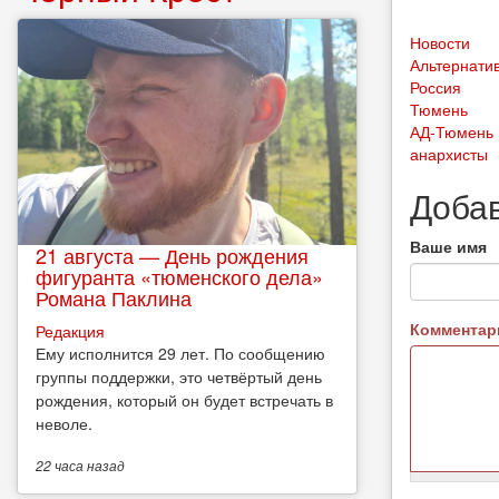
Новости
Альтернатив
Россия
Тюмень
АД-Тюмень
анархисты
Доба
Ваше имя
21 августа — День рождения
фигуранта «тюменского дела»
Романа Паклина
Коммента
Редакция
Ему исполнится 29 лет. По сообщению
группы поддержки, это четвёртый день
рождения, который он будет встречать в
неволе.
22 часа
назад