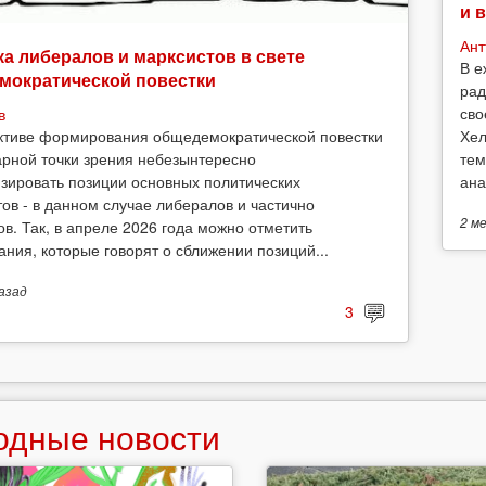
и 
Ант
а либералов и марксистов в свете
В е
мократической повестки
рад
сво
в
Хел
ктиве формирования общедемократической повестки
тем
арной точки зрения небезынтересно
ана
зировать позиции основных политических
тов - в данном случае либералов и частично
2 м
ов. Так, в апреле 2026 года можно отметить
ания, которые говорят о сближении позиций...
азад
3
одные новости