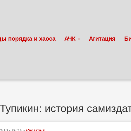
ды порядка и хаоса
АЧК
Агитация
Б
Тупикин: история самизда
2013 - 20:12 -
Редакция