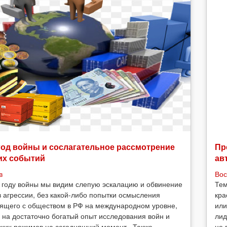
год войны и сослагательное рассмотрение
Пр
их событий
ав
в
Вос
 году войны мы видим слепую эскалацию и обвинение
Тем
в агрессии, без какой-либо попытки осмысления
кра
ящего с обществом в РФ на международном уровне,
или
 на достаточно богатый опыт исследования войн и
лид
ских режимов на сегодняшний момент. Также
не 