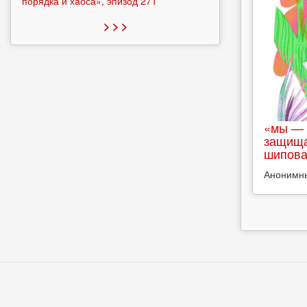
порядка и хаоса», эпизод 271
> > >
«мы — 
защища
шипова
Анонимн