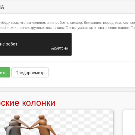
HA
убедиться, что вы человек, а не робот-спаммер. Внимание: перед тем, как 
Facebook и прочих крупных компаниях. Так вы усложните построение вашего "
ить
Предпросмотр
ские колонки