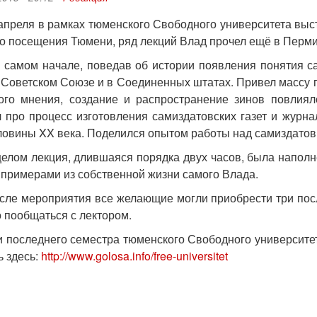
 в рамках тюменского Свободного университета выступ
До посещения Тюмени, ряд лекций Влад прочел ещё в Перми
начале, поведав об истории появления понятия самизд
 Советском Союзе и в Соединенных штатах. Привел массу 
ого мнения, создание и распространение зинов повлия
 про процесс изготовления самиздатовских газет и журна
ловины XX века. Поделился опытом работы над самиздатовк
лекция, длившаяся порядка двух часов, была наполне
 примерами из собственной жизни самого Влада.
роприятия все желающие могли приобрести три последн
о пообщаться с лектором.
и последнего семестра тюменского Свободного университет
ь здесь:
http://www.golosa.info/free-universitet