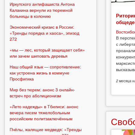
Иркутского антифашиста Антона
Калакина вернули из тюремной
Риторик
больницы в колонию
общеде
Экономический кризис в России:
Востсибо
«Тренды порядка и хаоса», эпизод
В перспе
272
с либерт
«мы — лес, который защищает себя»
проанали
или зачем шиповать деревья
конкурен
марксист
Наш общий язык — сопротивление:
высказыв
как устроена жизнь в коммуне
Просфигика
2 месяца
н
Мир без тюрем: анонс 3 онлайн-
встреч про аболиционизм
«Лето надежды» в Тбилиси: анонс
вечера писем тяжелобольным
Своб
российским политзаключённым
Пчёлы, жалящие медведя: «Тренды