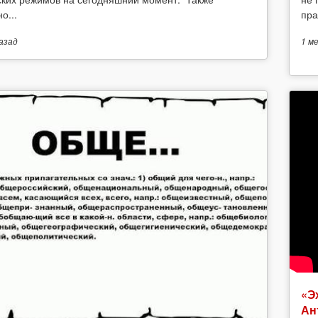
о...
пра
азад
1 м
«Э
Ан