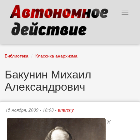
Перейти
к
Toggle
основному
navigat
содержанию
Библиотека
Классика анархизма
Бакунин Михаил
Александрович
15 ноября, 2009 - 18:03 -
anarchy
Я