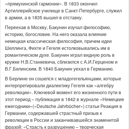
«прямухинской гармонии». В 1833 окончил
Артиллерийское училище в Санкт-Петербурге, служил
в армии, а в 1835 вышел в отставку.
Переехав в Москву, Бакунин изучал философию,
историю, богословие. На него оказала влияние
немецкая классическая философия, причем идеи
Шеллинга, Фихте и Гегеля истолковывались им в
романтическом духе. Бакунин играл видную роль в
кружке Н.В.Станкевича, сблизился с А.И.Герценом и
В.Г.Белинским. В 1840 Бакунин уехал в Германию.
В Берлине он сошелся с младогегельянцами, которые
интерпретировали диалектику Гегеля как «алгебру
революции». Ключевой момент его жизненного пути в
этот период – публикация в 1842 в журнале «Немецкие
ежегодники»(«Deutsche Jahrbücher») статьи Реакция в
Германии, содержавшей страстный призыв к
революции в России и заканчивавшейся знаменитой
фразой: «Страсть к разрушению – творческая