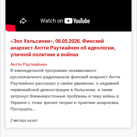
«Эхо Хельсинки», 06.05.2026. Финский
анархист Антти Раутиайнен об идеологии,
уличной политике и войнах
Антти Раутиайнен
В еженедельной программе независимого
русскоязычного радиоканала финский анархист Антти
Раутиайнен рассказал о своём движении, о недавней
первомайской демонстрации в Хельсинки, а также
затронул ближневосточные проблемы и тему войны в
Украине с точки зрения теории и практики анархизма.
Послушать...
2 месяца
назад