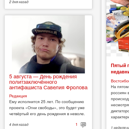
2 дня
назад
Пятый 
недавн
5 августа — День рождения
Востсибо
политзаключённого
антифашиста Савелия Фролова
На пятом
россиян 
Редакция
происход
Ему исполнится 25 лет. По сообщению
несмотря
проекта «Огни свободы», это будет уже
диктатор
четвёртый его день рождения в неволе.
характерн
1
4 дня
назад
1 неделя
н