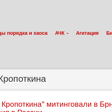
ды порядка и хаоса
АЧК
Агитация
Б
Кропоткина
 Кропоткина" митинговали в Бр
ия в России