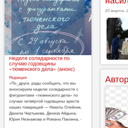
20 марта, 2
Неделя солидарности по
случаю годовщины
«тюменского дела» (анонс)
Автор
Редакция
​«По_други, рады сообщить, что мы
анонсируем неделю солидарности с
фигурантами «тюменского дела» по
случаю четвёртой годовщины ареста
наших товарищей — Никиты Олейник,
Данила Чертыкова, Дениза Айдына,
Юрия Незнамова и Романа Паклина, -