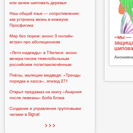
или зачем шиповать деревья
Наш общий язык — сопротивление:
как устроена жизнь в коммуне
Просфигика
Мир без тюрем: анонс 3 онлайн-
«мы — 
защища
встреч про аболиционизм
шипова
«Лето надежды» в Тбилиси: анонс
Анонимн
вечера писем тяжелобольным
российским политзаключённым
Пчёлы, жалящие медведя: «Тренды
порядка и хаоса», эпизод 271
Открыт предзаказ на книгу «Анархия
после левизны» Боба Блэка
Создание и управление групповыми
чатами в Signal
> > >