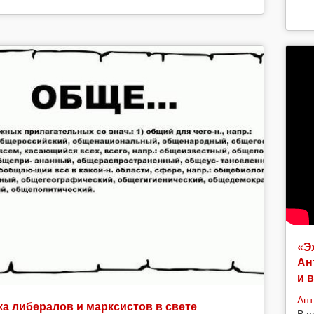
«Э
Ан
и 
Ант
а либералов и марксистов в свете
В е