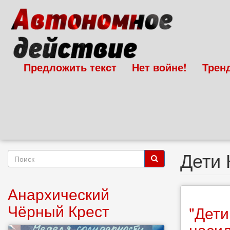
Перейти
к
основному
содержанию
Предложить текст
Нет войне!
Трен
Дети 
Форма
поиска
Поиск
Анархический
Чёрный Крест
"Дети
насил