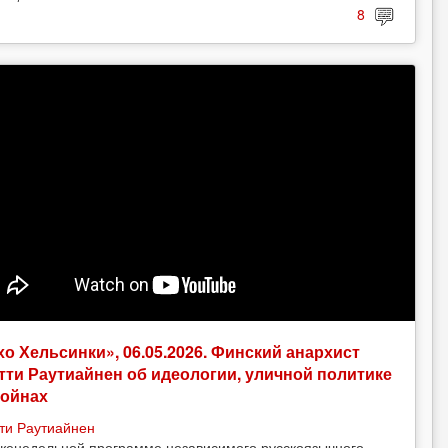
8
хо Хельсинки», 06.05.2026. Финский анархист
тти Раутиайнен об идеологии, уличной политике
войнах
ти Раутиайнен
женедельной программе независимого русскоязычного