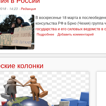
018 - 14:23 -
Редакция
В воскресенье 18 марта в послеобеден
консульства РФ в Брно (Чехия) группа
государства и его силовых ведомств в
Подробнее
о
Добавить комментарий
"Дети
Кропоткина"
митинговали
в
Брно
ские колонки
против
полицейского
насилия
в
России