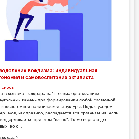
еодоление вождизма: индивидуальная
тономия и самовоспитание активиста
тсибов
а вождизма, "фюрерства" в левых организациях —
еугольный камень при формировании любой системной
 внесистемной политической структуры. Ведь с уходом
ер_а/ов, как правило, распадается вся организация, если
поддерживается при этом "извне". То же верно и для
вых, но с...
есяц
назад