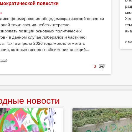
мократической повестки
рад
сво
в
Хел
ктиве формирования общедемократической повестки
тем
арной точки зрения небезынтересно
ана
зировать позиции основных политических
тов - в данном случае либералов и частично
2 м
ов. Так, в апреле 2026 года можно отметить
ания, которые говорят о сближении позиций...
азад
3
одные новости