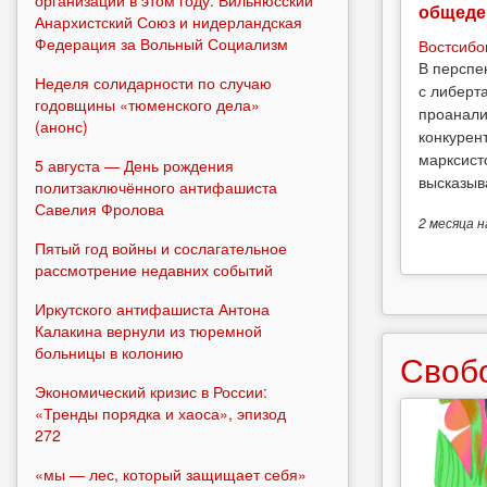
общеде
Анархистский Союз и нидерландская
Федерация за Вольный Социализм
Востсибо
В перспе
Неделя солидарности по случаю
с либерт
годовщины «тюменского дела»
проанали
(анонс)
конкурен
марксист
5 августа — День рождения
высказыв
политзаключённого антифашиста
Савелия Фролова
2 месяца
н
Пятый год войны и сослагательное
рассмотрение недавних событий
Иркутского антифашиста Антона
Калакина вернули из тюремной
больницы в колонию
Своб
Экономический кризис в России:
«Тренды порядка и хаоса», эпизод
272
«мы — лес, который защищает себя»