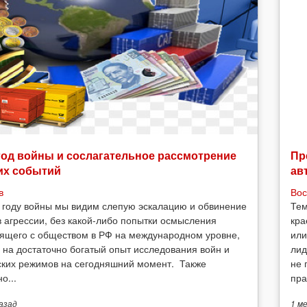
год войны и сослагательное рассмотрение
Пр
их событий
ав
в
Вос
 году войны мы видим слепую эскалацию и обвинение
Тем
в агрессии, без какой-либо попытки осмысления
кра
ящего с обществом в РФ на международном уровне,
или
 на достаточно богатый опыт исследования войн и
лид
ских режимов на сегодняшний момент. Также
не 
о...
пра
азад
1 м