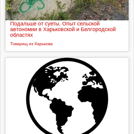
Подальше от суеты. Опыт сельской
автономии в Харьковской и Белгородской
областях
Товарищ из Харькова