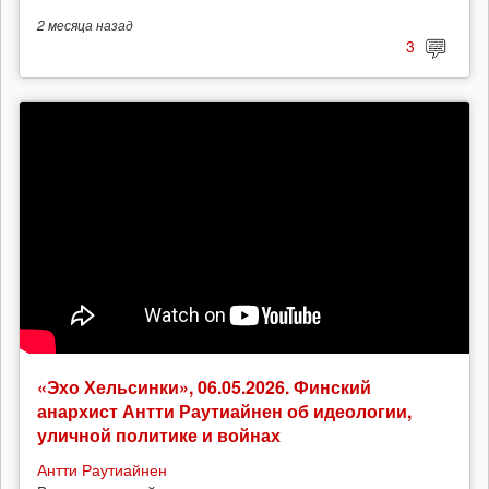
2 месяца
назад
3
«Эхо Хельсинки», 06.05.2026. Финский
анархист Антти Раутиайнен об идеологии,
уличной политике и войнах
Антти Раутиайнен