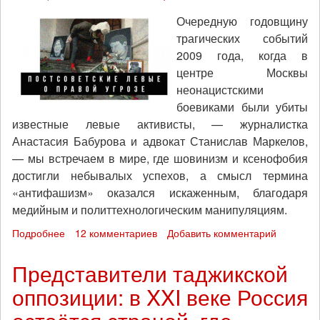
Очередную годовщину
трагических событий
2009 года, когда в
центре Москвы
неонацистскими
боевиками были убиты
известные левые активисты, — журналистка
Анастасия Бабурова и адвокат Станислав Маркелов,
— мы встречаем в мире, где шовинизм и ксенофобия
достигли небывалых успехов, а смысл термина
«антифашизм» оказался искаженным, благодаря
медийным и политтехнологическим манипуляциям.
Подробнее
о
12 комментариев
Добавить комментарий
Постсоветские
левые
Представители таджикской
о
оппозиции: в XXI веке Россия
правой
угрозе