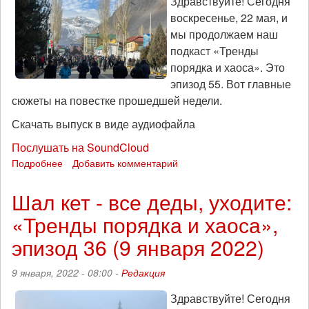
Здравствуйте! Сегодня
воскресенье, 22 мая, и
мы продолжаем наш
подкаст «Тренды
порядка и хаоса». Это
эпизод 55. Вот главные
сюжеты на повестке прошедшей недели.
Скачать выпуск в виде аудиофайла
Послушать на SoundCloud
Подробнее
о
Добавить комментарий
Огонь
в
Шал кет - все деды, уходите:
горах
«Тренды порядка и хаоса»,
и
военкоматах:
эпизод 36 (9 января 2022)
«Тренды
порядка
9 января, 2022 - 08:00 -
Редакция
и
хаоса»,
Здравствуйте! Сегодня
эпизод