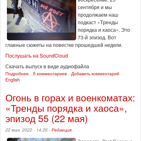
сентября и мы
продолжаем наш
подкаст «Тренды
порядка и хаоса». Это
73-й эпизод. Вот
главные сюжеты на повестке прошедшей недели.
Послушать на SoundCloud
Скачать выпуск в виде аудиофайла
Подробнее
о
5 комментариев
Добавить комментарий
English
Ночь
дезертира:
«Тренды
Огонь в горах и военкоматах:
порядка
«Тренды порядка и хаоса»,
и
хаоса»,
эпизод 55 (22 мая)
эпизод
73
22 мая, 2022 - 14:26 -
Редакция
(25
сентября)