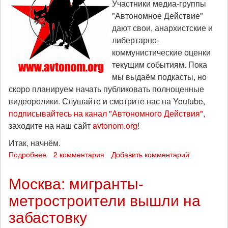
Участники медиа-группы
36
"Автономное Действие"
(9
января
дают свои, анархистские и
2022)
либертарно-
коммунистические оценки
текущим событиям. Пока
мы выдаём подкасты, но
скоро планируем начать публиковать полноценные
видеоролики. Слушайте и смотрите нас на Youtube,
подписывайтесь на канал "Автономного Действия",
заходите на наш сайт
avtonom.org
!
Итак, начнём.
Подробнее
о
2 комментария
Добавить комментарий
"Тренды
порядка
Москва: мигранты-
и
метростроители вышли на
хаоса":
эпизод
забастовку
2
(8