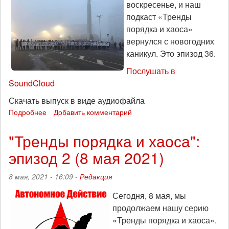
воскресенье, и наш
55
(22
подкаст «Тренды
мая)
порядка и хаоса»
вернулся с новогодних
каникул. Это эпизод 36.
Послушать в
SoundCloud
Скачать выпуск в виде аудиофайла
Подробнее
о
Добавить комментарий
Шал
кет
"Тренды порядка и хаоса":
-
эпизод 2 (8 мая 2021)
все
деды,
уходите:
8 мая, 2021 - 16:09 -
Редакция
«Тренды
порядка
Сегодня, 8 мая, мы
и
продолжаем нашу серию
хаоса»,
«Тренды порядка и хаоса».
эпизод