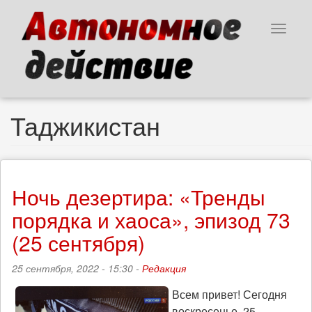
Перейти
к
Toggle
основному
navigat
содержанию
Таджикистан
Ночь дезертира: «Тренды
порядка и хаоса», эпизод 73
(25 сентября)
25 сентября, 2022 - 15:30 -
Редакция
Всем привет! Сегодня
воскресенье, 25