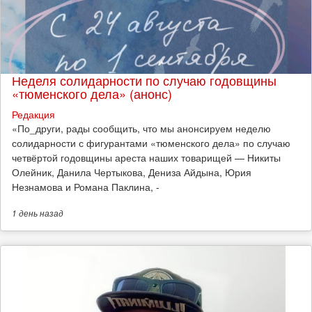
Неделя солидарности по случаю годовщины
«тюменского дела» (анонс)
Редакция
​«По_други, рады сообщить, что мы анонсируем неделю
солидарности с фигурантами «тюменского дела» по случаю
четвёртой годовщины ареста наших товарищей — Никиты
Олейник, Данила Чертыкова, Дениза Айдына, Юрия
Незнамова и Романа Паклина, -
1 день
назад