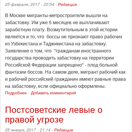
25 февраля, 2017 - 20:54 -
Редакция
мая
2021)
В Москве мигранты-метростроители вышли на
забастовку. Им уже 5 месяцев не выплачивают
заработную плату. Возмутительным в этой истории
является и то, что боссы не признают право рабочих
из Узбекистана и Таджикистана на забастовку.
Заявление о том, что "гражданам иностранного
государства проводить забастовку на территории
Российской Федерации запрещено" - плод больной
фантазии боссов. На самом деле, мигрант рабочий как
и рабочий российский гражданин имеют равные права
на забастовку, если официально оформлены.
Подробнее
о
Добавить комментарий
Москва:
мигранты-
Постсоветские левые о
метростроители
правой угрозе
вышли
на
забастовку
25 января, 2017 - 21:14 -
Редакция