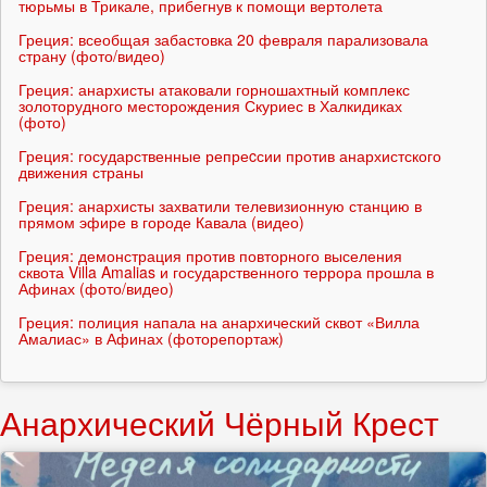
тюрьмы в Трикале, прибегнув к помощи вертолета
Греция: всеобщая забастовка 20 февраля парализовала
страну (фото/видео)
Греция: анархисты атаковали горношахтный комплекс
золоторудного месторождения Скуриес в Халкидиках
(фото)
Греция: государственные репреcсии против анархистского
движения страны
Греция: анархисты захватили телевизионную станцию в
прямом эфире в городе Кавала (видео)
Греция: демонстрация против повторного выселения
сквота Villa Amalias и государственного террора прошла в
Афинах (фото/видео)
Греция: полиция напала на анархический сквот «Вилла
Амалиас» в Афинах (фоторепортаж)
Анархический Чёрный Крест