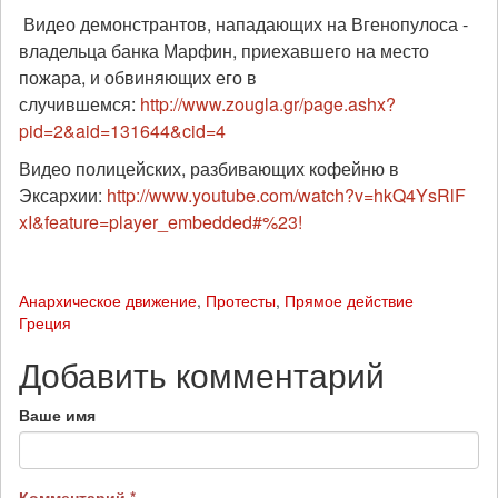
Видео демонстрантов, нападающих на Вгенопулоса -
владельца банка Марфин, приехавшего на место
пожара, и обвиняющих его в
случившемся:
http://www.zougla.gr/page.ashx?
pid=2&aid=1
31644&cid=4
Видео полицейских, разбивающих кофейню в
Эксархии:
http://www.youtube.com/watch?v=hkQ4YsRlF
xI&feature=player_embedded#%23!
Анархическое движение
,
Протесты
,
Прямое действие
Греция
Добавить комментарий
Ваше имя
Комментарий
*