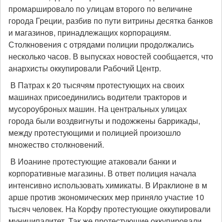
промаршировало по улицам второго по величине
города Греции, разбив по пути витрины десятка банков
и магазинов, принадлежащих корпорациям.
Столкновения с отрядами полиции продолжались
несколько часов. В выпусках новостей сообщается, что
анархисты оккупировали Рабочий Центр.
В Патрах к 20 тысячям протестующих на своих
машинах присоединились водители тракторов и
мусороуброных машин. На центральных улицах
города были воздвигнуты и подожжены баррикады,
между протестующими и полицией произошло
множество столкновений.
В Иоанине протестующие атаковали банки и
корпоративные магазины. В ответ полиция начала
интенсивно использовать химикаты. В Ираклионе в м
арше против экономических мер приняло участие 10
тысяч человек. На Корфу протестующие оккупировали
муниципалитет. Так же протестующие оккупировали