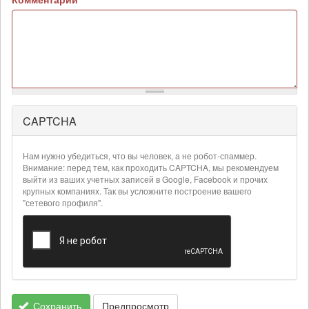
CAPTCHA
Более
подробная
информация
Нам нужно убедиться, что вы человек, а не робот-спаммер.
о
Внимание: перед тем, как проходить CAPTCHA, мы рекомендуем
текстовых
выйти из ваших учетных записей в Google, Facebook и прочих
крупных компаниях. Так вы усложните построение вашего
форматах
"сетевого профиля".
Сохранить
Предпросмотр