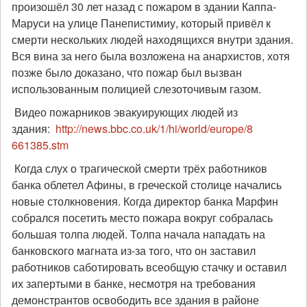
произошёл 30 лет назад с пожаром в здании Каппа-
Маруси на улице Панепистимиу, который привёл к
смерти нескольких людей находящихся внутри здания.
Вся вина за него была возложена на анархистов, хотя
позже было доказано, что пожар был вызван
использованным полицией слезоточивым газом.
Видео пожарников эвакуирующих людей из
здания:
http://news.bbc.co.uk/1/hi/world/europe/8
661385.stm
Когда слух о трагической смерти трёх работников
банка облетел Афины, в греческой столице начались
новые столкновения. Когда директор банка Марфин
собрался посетить место пожара вокруг собралась
большая толпа людей. Толпа начала нападать на
банковского магната из-за того, что он заставил
работников саботировать всеобщую стачку и оставил
их запертыми в банке, несмотря на требования
демонстрантов освободить все здания в районе