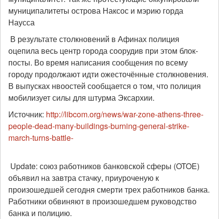
муниципалитеты острова Наксос и мэрию горда
Наусса
В результате столкновений в Афинах полиция
оцепила весь центр города соорудив при этом блок-
посты. Во время написания сообщения по всему
городу продолжают идти ожесточённые столкновения.
В выпусках нвоостей сообщается о том, что полиция
мобилизует силы для штурма Эксархии.
Источник:
http://libcom.org/news/war-zone-athens-t
hree-
people-dead-many-buildings-burning-g
eneral-strike-
march-turns-battle-
Update: союз работников банковской сферы (OTOE)
объявил на завтра стачку, приуроченую к
произошедшей сегодня смерти трех работников банка.
Работники обвиняют в произошедшем руководство
банка и полицию.