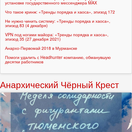
установке государственного мессенджера MAX
Что такое кринж: «Тренды порядка и хаоса», эпизод 172
Не нужно чинить систему: «Тренды порядка и хаоса»,
эпизод 83 (4 декабря)
VPN под ногами майора: «Тренды порядка и хаоса»,
эпизод 35 (27 декабря 2021)
Анархо-Первомай 2018 в Мурманске
Помоги удалить с Headhunter компанию, обманувшую
десятки работников
Анархический Чёрный Крест