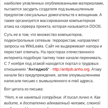
наиболее уязвленных опубликованными материалами,
пытаются засудить создателя под вымышленным
предлогом сексуальных домогательств к женщинам. А
также организуется массированная компьютерная
атака на сервера проекта, которая называется DDOS.
Суть ее в том, что множество компьютеров,
подконтрольные сетевым террористам, направляют
запросы на WikiLeaks. Сайт не выдерживает напора и
перестает отвечать. На просторах отечественного
интернета подобную тактику тоже начали перенимать.
С 7 ноября под атакой находится портал о трудовых
отношениях "
Антиджоб
" -
http://antijob.anho.org
. Атаку
начали без предупреждения, затем злоумышленники
написали письмо с вымышленного e-mail адреса.
Вот цитата из письма:
"Нет, я не нанятый сотрудник. И писал лично я. Как
видите, я достаточно адекватный человек, слюной