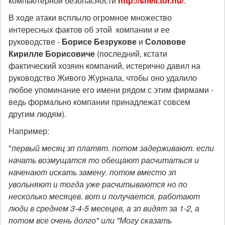
компьютерной безопасности
http://shell.tor.hu/
.
В ходе атаки всплыло огромное множество
интересных фактов об этой компании и ее
руководстве -
Борисе Безрукове
и
Соловове
Кирилле Борисовиче
(последний, кстати
фактический хозяин компаний, истерично давил на
руководство Живого Журнала, чтобы оно удалило
любое упоминание его имени рядом с этим фирмами -
ведь формально компании принадлежат совсем
другим людям).
Например:
"
первый месяц зп платят. потом задерживают. если
начать возмущатся то обещают расчитаться и
наченают искать замену. потом вместо зп
увольняют и тогда уже расчитываются но по
несколько месяцев. вот и получается. работают
люди в среднем 3-4-5 месецев, а зп видят за 1-2, а
потом все очень долго" или "Могу сказать