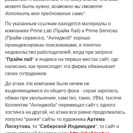
может быть нужно, возможно вы сможете
дополнить мое предложение сами".
По указанным ссылкам находятся материалы о
компаниях Prime Lab (Прайм Лаб) и Prime Services
(Прайм сервисез). "Антиджоб" хорошо
проиндексирован поисковиками, и понятно
недовольство работодателей, когда при запросе
"
Прайм лаб
" в яндексе на первых местах сайт, где
написано, как происходит эта фирма обманывает
своих сотрудников.
До атаки эти компании были ничем не
выделяющимися из общего фона - серая зарплата,
обман при увольнении, хамство, таких, УВЫ, тысячи.
Коллектив "Антиджоба" перемещал сайт с одного
хостинга на другой, но атака все равно продолжалась,
попутно "роняя" сайты то художника
Артема
Лоскутов
а
, то "
Сибирской Индимеди
и
", то сайт о