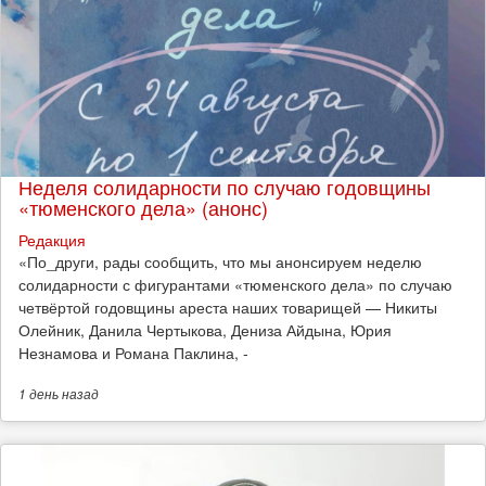
Неделя солидарности по случаю годовщины
«тюменского дела» (анонс)
Редакция
​«По_други, рады сообщить, что мы анонсируем неделю
солидарности с фигурантами «тюменского дела» по случаю
четвёртой годовщины ареста наших товарищей — Никиты
Олейник, Данила Чертыкова, Дениза Айдына, Юрия
Незнамова и Романа Паклина, -
1 день
назад