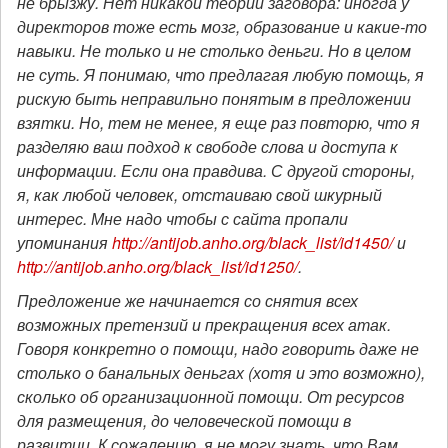
не брызжу. Нет никакой теории заговора: иногда у
директоров тоже есть мозг, образование и какие-то
навыки. Не только и не столько деньги. Но в целом
не суть. Я понимаю, что предлагая любую помощь, я
рискую быть неправильно понятым в предложении
взятки. Но, тем не менее, я еще раз повторю, что я
разделяю ваш подход к свободе слова и доступа к
информации. Если она правдива. С другой стороны,
я, как любой человек, отстаиваю свой шкурный
интерес. Мне надо чтобы с сайта пропали
упоминания
http://antijob.anho.org/black_list/id1450/
и
http://antijob.anho.org/black_list/id1250/
.
Предложение же начинается со снятия всех
возможных претензий и прекращения всех атак.
Говоря конкретно о помощи, надо говорить даже не
столько о банальных деньгах (хотя и это возможно),
сколько об организационной помощи. От ресурсов
для размещения, до человеческой помощи в
развитии. К сожалению, я не могу знать, что Вам