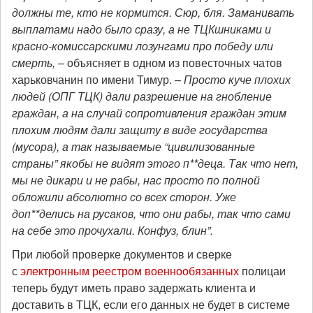
должны те, кто не кормится. Сюр, бля. Заманивать
выплатами надо было сразу, а не ТЦКшниками и
красно-комиссарскими лозунгами про победу или
смерть,
– объясняет в одном из повесточных чатов
харьковчанин по имени Тимур. –
Просто куче плохих
людей (ОПГ ТЦК) дали разрешение на гнобление
граждан, а на случай сопротивления граждан этим
плохим людям дали защиту в виде государства
(мусора), а так называемые “цивилизованные
страны” якобы не видят этого п**деца. Так что нет,
мы не дикари и не рабы, нас просто по полной
обложили абсолютно со всех сторон. Уже
доп**делись на русаков, что они рабы, так что сами
на себе это прочухали. Конфуз, блин”.
При любой проверке документов и сверке
с
электронным реестром военнообязанных
полицаи
теперь будут иметь право задержать клиента и
доставить в ТЦК, если его данных не будет в системе