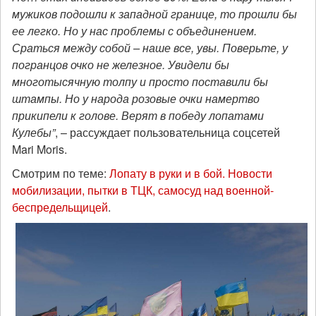
мужиков подошли к западной границе, то прошли бы
ее легко. Но у нас проблемы с объединением.
Сраться между собой – наше все, увы. Поверьте, у
погранцов очко не железное. Увидели бы
многотысячную толпу и просто поставили бы
штампы. Но у народа розовые очки намертво
прикипели к голове. Верят в победу лопатами
Кулебы”
, – рассуждает пользовательница соцсетей
Mari Moris.
Смотрим по теме:
Лопату в руки и в бой. Новости
мобилизации, пытки в ТЦК, самосуд над военной-
беспредельщицей
.