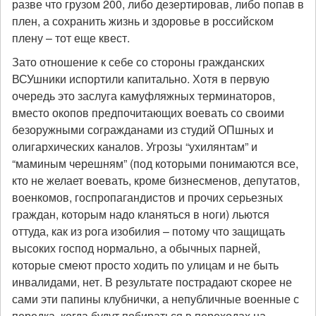
разве что грузом 200, либо дезертировав, либо попав в
плен, а сохранить жизнь и здоровье в российском
плену – тот еще квест.
Зато отношение к себе со стороны гражданских
ВСУшники испортили капитально. Хотя в первую
очередь это заслуга камуфляжных терминаторов,
вместо окопов предпочитающих воевать со своими
безоружными согражданами из студий ОПшных и
олигархических каналов. Угрозы “ухилянтам” и
“маминым черешням” (под которыми понимаются все,
кто не желает воевать, кроме бизнесменов, депутатов,
военкомов, госпропагандистов и прочих серьезных
граждан, которым надо кланяться в ноги) льются
оттуда, как из рога изобилия – потому что защищать
высоких господ нормально, а обычных парней,
которые смеют просто ходить по улицам и не быть
инвалидами, нет. В результате пострадают скорее не
сами эти папины клубнички, а непубличные военные с
передка, когда будут побираться в переходах на