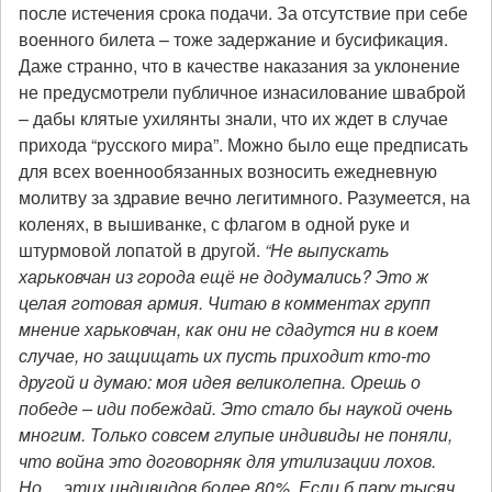
после истечения срока подачи. За отсутствие при себе
военного билета – тоже задержание и бусификация.
Даже странно, что в качестве наказания за уклонение
не предусмотрели публичное изнасилование шваброй
– дабы клятые ухилянты знали, что их ждет в случае
прихода “русского мира”. Можно было еще предписать
для всех военнообязанных возносить ежедневную
молитву за здравие вечно легитимного. Разумеется, на
коленях, в вышиванке, с флагом в одной руке и
штурмовой лопатой в другой.
“Не выпускать
харьковчан из города ещё не додумались? Это ж
целая готовая армия. Читаю в комментах групп
мнение харьковчан, как они не сдадутся ни в коем
случае, но защищать их пусть приходит кто-то
другой и думаю: моя идея великолепна. Орешь о
победе – иди побеждай. Это стало бы наукой очень
многим. Только совсем глупые индивиды не поняли,
что война это договорняк для утилизации лохов.
Но… этих индивидов более 80%. Если б пару тысяч