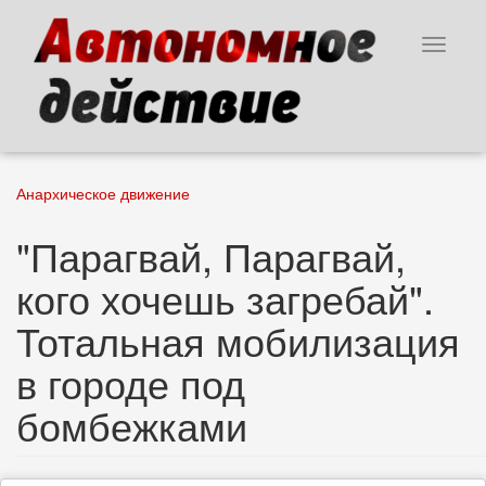
Перейти
к
Toggle
основному
navigat
содержанию
Анархическое движение
"Парагвай, Парагвай,
кого хочешь загребай".
Тотальная мобилизация
в городе под
бомбежками