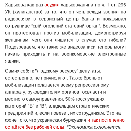
Харькова как раз
осудил
харьковчанина по ч. 1 ст. 296
УК (хулиганство) за то, что он четырежды звонил по
видеосвязи в сервисный центр банка и показывал
сотруднице “свій оголений статевий орган”. Возможно,
он протестовал против мобилизации, демонстрируя
женщинам, чего они лишатся в случае его гибели?
Подозреваем, что такие же видеозаписи теперь могут
начать приходить и на военкомовские электронные
ящики.
Самих себя к "людскому ресурсу" депутаты,
естественно, не причисляют. Также бронь от
мобилизации полагается всему репрессивному
аппарату, руководителям органов госвласти и
местного самоуправления, 50% госслужащих
категорий "Б" и "В", владельцам стратегических
предприятий и, если повезет, их сотрудникам. Это на
фоне того, что украинская буржуазия
и так постепенно
остаётся без рабочей силы
.
"Экономика схлопнется.