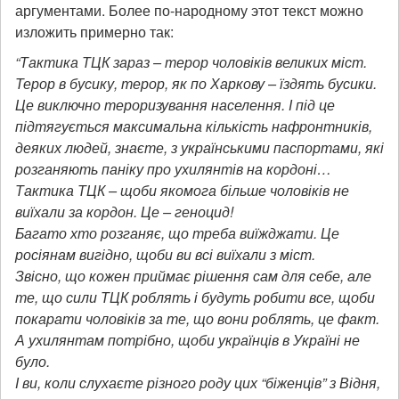
аргументами. Более по-народному этот текст можно
изложить примерно так:
“Тактика ТЦК зараз – терор чоловіків великих міст.
Терор в бусику, терор, як по Харкову – їздять бусики.
Це виключно тероризування населення. І під це
підтягується максимальна кількість нафронтників,
деяких людей, знаєте, з українськими паспортами, які
розганяють паніку про ухилянтів на кордоні…
Тактика ТЦК – щоби якомога більше чоловіків не
виїхали за кордон. Це – геноцид!
Багато хто розганяє, що треба виїжджати. Це
росіянам вигідно, щоби ви всі виїхали з міст.
Звісно, що кожен приймає рішення сам для себе, але
те, що сили ТЦК роблять і будуть робити все, щоби
покарати чоловіків за те, що вони роблять, це факт.
А ухилянтам потрібно, щоби українців в Україні не
було.
І ви, коли слухаєте різного роду цих “біженців” з Відня,