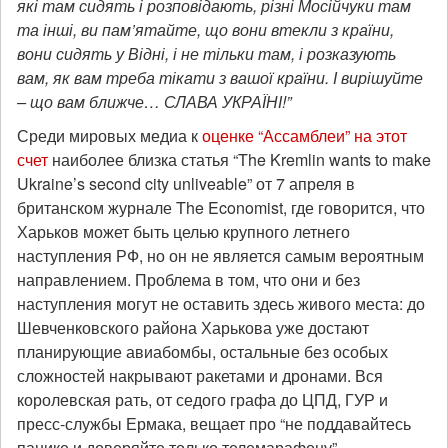
які там сидять і розповідають, різні Мосійчуки там
та інші, ви пам’ятайте, що вони втекли з країни,
вони сидять у Відні, і не тільки там, і розказують
вам, як вам треба тікати з вашої країни. І вирішуйте
– що вам ближче… СЛАВА УКРАЇНІ!”
Среди мировых медиа к
оценке “Ассамблеи” на этот
счет
наиболее близка статья “The Kremlin wants to make
Ukraine’s second city unliveable” от 7 апреля в
британском журнале The Economist, где говорится, что
Харьков может быть целью крупного летнего
наступления РФ, но он не является самым вероятным
направлением. Проблема в том, что они и без
наступления могут не оставить здесь живого места: до
Шевченковского района Харькова уже достают
планирующие авиабомбы, остальные без особых
сложностей накрывают ракетами и дронами. Вся
королевская рать, от седого графа до ЦПД, ГУР и
пресс-службы Ермака, вещает про “не поддавайтесь
панике и доверяйте только телемарафону”,