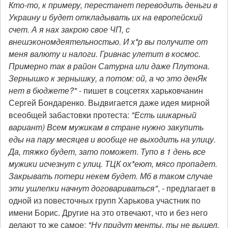
Кто-то, к примеру, перестанет переводить деньги в
Украину и будет откладывать их на европейский
счет. А я нах закрою свое ЧП, с
внешэкономдеятельностью. И х*р вы получите от
меня валюту и налоги. Гривнас улетит в космос.
Примерно так в район Сатурна или даже Плутона.
Зернышко к зернышку, а потом: ой, а чо это денЯк
нет в бюджете?"
- пишет в соцсетях харьковчанин
Сергей Бондаренко. Выдвигается даже идея мирной
всеобщей забастовки протеста:
"Есть шикарный
вариант) Всем мужикам в стране нужно закупить
еды на пару месяцев и вообще не выходить на улицу.
Да, тяжко будет, зато поможет
.
Тупо в 1 день все
мужики исчезнут с улиц. ТЦК ох*еют, мясо пропадет.
Закрывать потери некем будет. Мб в таком случае
эти ушлепки начнут договариваться"
, - предлагает в
одной из повесточных групп Харькова участник по
имени Борис. Другие на это отвечают, что и без него
делают то же самое:
"Ну придут менты, ты не вышел,