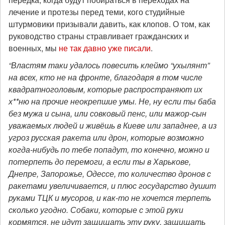
лечение и протезы перед теми, кого студийные
штурмовики призывали давить, как клопов. О том, как
руководство страны стравливает гражданских и
военных, мы
не так давно уже писали
.
“Властям таки удалось повесить клеймо “ухылянт”
на всех, кто не на фронте, благодаря в том числе
квадратноголовым, которые распространяют их
х**ню на прочие неокрепшие умы. Не, ну если ты баба
без мужа и сына, или совковый пенс, или мажор-сын
уважаемых людей и живёшь в Киеве или западнее, а из
угроз русская ракета или дрон, которые возможно
когда-нибудь по тебе попадут, то конечно, можно и
потерпеть до перемоги, а если ты в Харькове,
Днепре, Запорожье, Одессе, то количество дронов с
ракетами увеличивается, и плюс государство душит
руками ТЦК и мусоров, и как-то не хочется терпеть
сколько угодно. Собаки, которые с этой руки
кормятся, не идут защищать эту руку, защищать