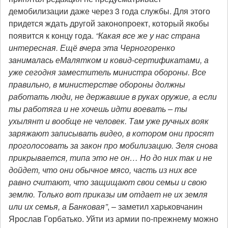
демобилизации даже через 3 года службы. Для этого
придется ждать другой законопроект, который якобы
появится к концу года.
“Какая все же у нас страна
интересная. Ещё вчера эта Черногоренко
занималась еМалятком и ковид-сертификатами, а
уже сегодня заместитель министра обороны. Все
правильно, в министерстве обороны должны
работать люди, не державшие в руках оружие, а если
ты работяга и не хочешь идти воевать – ты
ухылянт и вообще не человек. Там уже ручных вояк
заряжают записывать видео, в котором они просят
проголосовать за закон про мобилизацию. Зеля снова
прикрывается, типа это не он… Но до них так и не
дойдет, что они обычное мясо, часть из них все
равно считают, что защищают свои семьи и свою
землю. Только вот приказы им отдает не их земля
или их семья, а Банковая”
, – заметил харьковчанин
Ярослав Горбатько. Уйти из армии по-прежнему можно