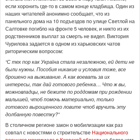
если хоронить где-то в самом конце кладбища. Один из
наших читателей анонимно сообщает, что
из
панельного дома на 10 подъездов по улице Светлой на
Салтовке погибло на фронте 5 человек, и никто из их
родственников выплат за смерть не видел. Виктория
Чурилова задается в одном из харьковских чатов
риторическим вопросом:
“С тех пор как Україна стала незалежною, ей дети не
были нужны. Пособия никакие и условия тоже, все
брошено на выживание. А как воевать за их
интересы, так дай готового ребенка… Что ж вы,
можновладцы, не бежите по роддомам при рождении
малышей, чтоб помочь материально, только
готового вырощенного ловите чтоб вручить эту
долбанную повестку?”
В столичном регионе закон о мобилизации как раз
совпал с новостями о строительстве
Национального
военного мемориала в Киевской области
на более чем