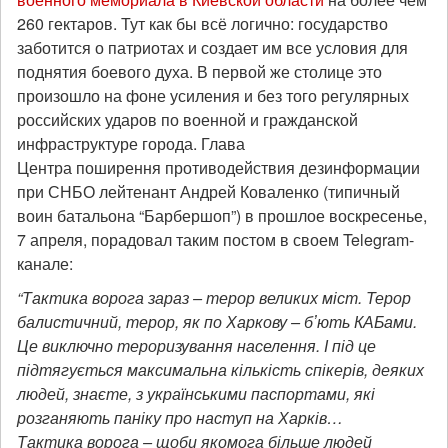
260 гектаров. Тут как бы всё логично: государство
заботится о патриотах и создает им все условия для
поднятия боевого духа. В первой же столице это
произошло на фоне усиления и без того регулярных
российских ударов по военной и гражданской
инфраструктуре города. Глава
Центра поширення противодействия дезинформации
при СНБО лейтенант Андрей Коваленко (типичный
воин батальона “Барбершоп”) в прошлое воскресенье,
7 апреля, порадовал таким постом в своем Telegram-
канале:
“Тактика ворога зараз – терор великих міст. Терор
балистичний, терор, як по Харкову – бʼють КАБами.
Це виключно тероризування населення. І під це
підтягується максимальна кількість спікерів, деяких
людей, знаєте, з українськими паспортами, які
розганяють паніку про наступ на Харків…
Тактика ворога – щоби якомога більше людей