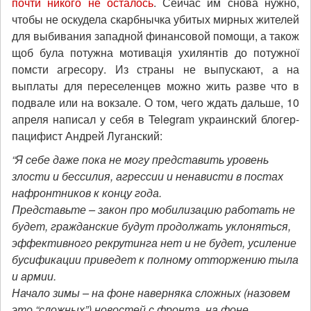
почти никого не осталось
. Сейчас им снова нужно,
чтобы не оскудела скарбнычка убитых мирных жителей
для выбивания западной финансовой помощи, а також
щоб була потужна мотивація ухилянтів до потужної
помсти агресору. Из страны не выпускают, а на
выплаты для переселенцев можно жить разве что в
подвале или на вокзале. О том, чего ждать дальше, 10
апреля написал у себя в Telegram украинский блогер-
пацифист Андрей Луганский:
“Я себе даже пока не могу представить уровень
злости и бессилия, агрессии и ненависти в постах
нафронтников к концу года.
Представьте – закон про мобилизацию работать не
будет, гражданские будут продолжать уклоняться,
эффективного рекрутинга нет и не будет, усиление
бусификации приведет к полному отторжению тыла
и армии.
Начало зимы – на фоне наверняка сложных (назовем
это “сложных”) новостей с фронта, на фоне