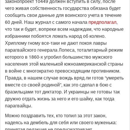
законопроект 10449 должен вступить в силу, после
чего живая собственность государства обязана будет
сообщить свои данные для воинского учета в течение
60 дней. Наш журнал с самого начала
предполагал
,
что так и будет, вопреки всем надеждам, что народные
избранники побоятся ломать народ об колено.
Хриплому гному все-таки не дают покоя лавры
парагвайского генерала Лопеса, тоталитарный режим
которого в 1860-х угробил большинство мужского
населения этой маленькой южноамериканской страны
в войне с многократно превосходящим противником.
Правда, в нашем случае вождь вряд ли готов “умереть
вместе со своей родиной”, как это сделал в бою с
бразильцами тот диктатор. И украинцы не готовы так
дружно отдать жизнь за него и его шайку, как тогда
парагвайцы.
Можно поздравить тех, кто топил за этот закон,
надеясь на дембель для себя или своего муженька:
принятая редакция не предусматривает