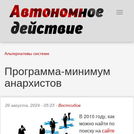
Перейти
к
Toggle
основному
navigat
содержанию
Альтернативы системе
Программа-минимум
анархистов
26 августа, 2024 - 05:23 -
Востсибов
В 2010 году, как
можно найти по
поиску на
сайте