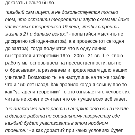
доказать нельзя было.
"каждый сам ищет, а не довольствуется только
тем, что оставили теоретики и глупо схемами даже
уважаемых теоретиков 19 века, чтобы строить
жизнь в 21 и дальше веках."
- попытайся мыслить не
дискретно (сёгодня-завтра), а в процессе (от сегодня
до завтра), тогда получится что в одну линию
выстроятся и теоретики 19го - 20го - 21 вв. Т.е. свою
работу мы основываем на преёмственности, мы не
отбрасываем, а развиваем и продолжаем дело наших
учителей. Возможно ты не наступишь на те же грабли
что и 150 лет назад. Как правило когда я слышу про то
как "устарели теоретики" то это означает что человек их
читать не хочет и считает что он лучше всех всё знает.
"до анархизма надо расти и анархия это бой в начале
а дальше работа по социальному творчеству где
каждый будет участвовать в этом нродном
проекте."
- а как дорасти? при каких условиях будет