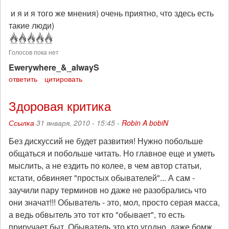
и я и я того же мнения) очень приятно, что здесь есть
такие люди)
Голосов пока нет
Ewerywhere_&_alwayS
ответить
цитировать
Здоровая критика
Ссылка
31 января, 2010 - 15:45 -
Robin A bobiN
Без дискуссий не будет развития! Нужно побольше
общаться и побольше читать. Но главное еще и уметь
мыслить, а не ездить по колее, в чем автор статьи,
кстати, обвиняет "простых обывателей"... А сам -
заучили пару терминов но даже не разобрались что
они значат!!! Обыватель - это, мол, просто серая масса,
а ведь обвытель это тот кто "обывает", то есть
приручает быт. Обыватель это кто угодно, даже бомж