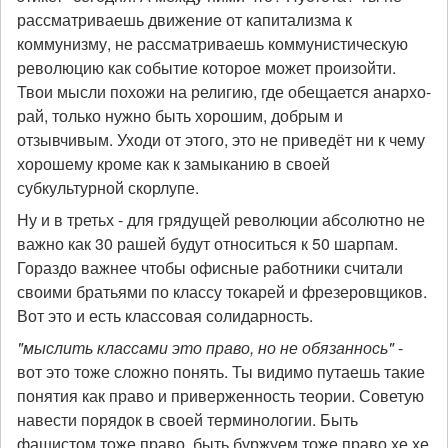
рассматриваешь движение от капитализма к
коммунизму, не рассматриваешь коммунистическую
революцию как событие которое может произойти.
Твои мысли похожи на религию, где обещается анархо-
рай, только нужно быть хорошим, добрым и
отзывчивым. Уходи от этого, это не приведёт ни к чему
хорошему кроме как к замыканию в своей
субкультурной скорлупе.
Ну и в третьх - для грядущей революции абсолютно не
важно как 30 рашей будут относиться к 50 шарпам.
Гораздо важнее чтобы офисные работники считали
своими братьями по классу токарей и фрезеровщиков.
Вот это и есть классовая солидарность.
"мыслить классами это право, но не обязаннось"
-
вот это тоже сложно понять. Ты видимо путаешь такие
понятия как право и приверженность теории. Советую
навести порядок в своей терминологии. Быть
фашистом тоже право, быть буржуем тоже право хе хе