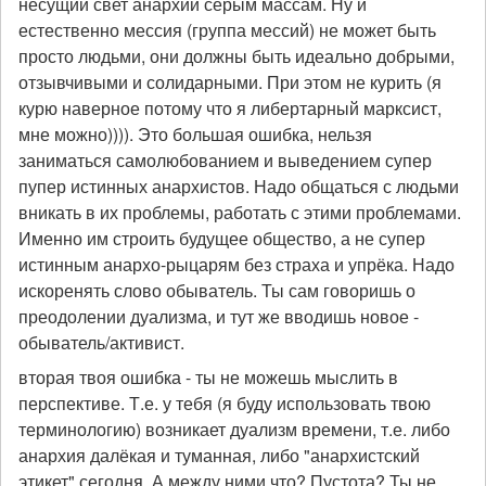
несущий свет анархии серым массам. Ну и
естественно мессия (группа мессий) не может быть
просто людьми, они должны быть идеально добрыми,
отзывчивыми и солидарными. При этом не курить (я
курю наверное потому что я либертарный марксист,
мне можно)))). Это большая ошибка, нельзя
заниматься самолюбованием и выведением супер
пупер истинных анархистов. Надо общаться с людьми
вникать в их проблемы, работать с этими проблемами.
Именно им строить будущее общество, а не супер
истинным анархо-рыцарям без страха и упрёка. Надо
искоренять слово обыватель. Ты сам говоришь о
преодолении дуализма, и тут же вводишь новое -
обыватель/активист.
вторая твоя ошибка - ты не можешь мыслить в
перспективе. Т.е. у тебя (я буду использовать твою
терминологию) возникает дуализм времени, т.е. либо
анархия далёкая и туманная, либо "анархистский
этикет" сегодня. А между ними что? Пустота? Ты не