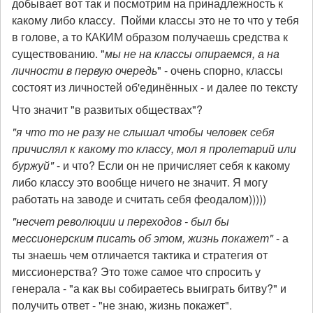
добывает вот так и посмотрим на принадлежность к
какому либо классу. Пойми классы это не то что у тебя
в голове, а то КАКИМ образом получаешь средства к
существованию. "
мы не на классы опираемся, а на
личности в первую очередь
" - очень спорно, классы
состоят из личностей об'единённых - и далее по тексту
Что значит "в развитых обществах"?
"я что то не разу не слышал чтобы человек себя
причислял к какому то классу, мол я пролетарий или
буржуй"
- и что? Если он не причисляет себя к какому
либо классу это вообще ничего не значит. Я могу
работать на заводе и считать себя феодалом)))))
"несчет революции и переходов - был бы
мессионерским писать об этом, жизнь покажет"
- а
ты знаешь чем отличается тактика и стратегия от
миссионерства? Это тоже самое что спросить у
генерала - "а как вы собираетесь выиграть битву?" и
получить ответ - "не знаю, жизнь покажет".