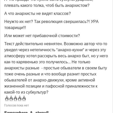
плевать какого толка, чтоб быть анархистом?
А что анархисты не видят классов?
Неужто их нет? Так революция свершилась?! УРА
товарищи!!!
Или может нет прибавочной стоимости?
Текст действительно невнятен. Возможно автор что-то
увидел через нетепичность "анархо-кухни" и через эту
атмосферу хотел расскрыть весь анархо быт, но у него
как-то карявенько это получилось... Не только
анархисты разные - простые обыватели в своем быту
тоже очень разные и что вообще разнит простых
обывателей от анархо-движухи, кроме активной
жизненной позиции и пафосной приналежности к
какой-то из субкультур?
Голосов пока нет
Ewerywhere_&_alwayS