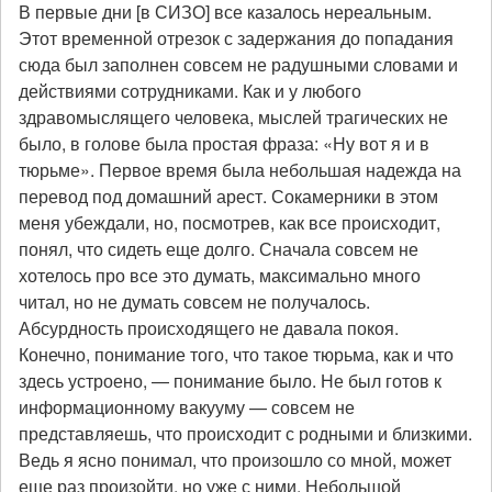
В первые дни [в СИЗО] все казалось нереальным.
Этот временной отрезок с задержания до попадания
сюда был заполнен совсем не радушными словами и
действиями сотрудниками. Как и у любого
здравомыслящего человека, мыслей трагических не
было, в голове была простая фраза: «Ну вот я и в
тюрьме». Первое время была небольшая надежда на
перевод под домашний арест. Сокамерники в этом
меня убеждали, но, посмотрев, как все происходит,
понял, что сидеть еще долго. Сначала совсем не
хотелось про все это думать, максимально много
читал, но не думать совсем не получалось.
Абсурдность происходящего не давала покоя.
Конечно, понимание того, что такое тюрьма, как и что
здесь устроено, — понимание было. Не был готов к
информационному вакууму — совсем не
представляешь, что происходит с родными и близкими.
Ведь я ясно понимал, что произошло со мной, может
еще раз произойти, но уже с ними. Небольшой