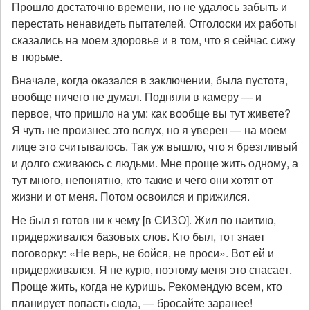
Прошло достаточно времени, но не удалось забыть и
перестать ненавидеть пытателей. Отголоски их работы
сказались на моем здоровье и в том, что я сейчас сижу
в тюрьме.
Вначале, когда оказался в заключении, была пустота,
вообще ничего не думал. Подняли в камеру — и
первое, что пришло на ум: как вообще вы тут живете?
Я чуть не произнес это вслух, но я уверен — на моем
лице это считывалось. Так уж вышло, что я брезгливый
и долго сживаюсь с людьми. Мне проще жить одному, а
тут много, непонятно, кто такие и чего они хотят от
жизни и от меня. Потом освоился и прижился.
Не был я готов ни к чему [в СИЗО]. Жил по наитию,
придерживался базовых слов. Кто был, тот знает
поговорку: «Не верь, не бойся, не проси». Вот ей и
придерживался. Я не курю, поэтому меня это спасает.
Проще жить, когда не куришь. Рекомендую всем, кто
планирует попасть сюда, — бросайте заранее!