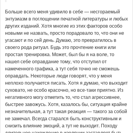
Больше всего меня удивило в себе — несгораемый
энтузиазм в поглощении печатной литературы и любых
других изданий. Хотя многие из этих факторов особо
новыми не назвать, просто порадовало то, что они не
угасают и по сей день. Думаю, это превратилось в
своего рода ритуал. Будь это прочтение книги или
простая тренировка. Может, был бы я на воле, то
нашел себе оправдание тому, что отступил от
намеченного графика, а тут себя точно не сможешь
оправдать. Некоторые люди говорят, что у меня
неплохо получается писать. Хотя я думаю, что выходит
суховато, не особо красочно, но все-таки приятно. Из
негативного могу отметить то, что стал агрессивнее,
быстрее завожусь. Хотя, казалось бы, ситуация крайне
незначительная, а тут такая реакция — такого за собой
не замечал. Всегда старался быть конструктивным и
снизить влияние эмоций, а тут не выходит. Походу
длительное нахождение в изоляции заставляет быть