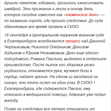
душили пакетом, избивали, грозились изнасиловать
шваброй. Эти признания и легли в основу дела,
которое сегодня известно как «
тюменское дело
» —
по названию города, где прошло следствие. До суда
обвиняемые все время провели в СИЗО.
15 сентября в Центральном окружном военном суде
в Екатеринбурге возобновится
процесс
над Данилой
Чертыковым, Никитой Олейником, Денизом
Айдыном и Юрием Незнамовым. Дело еще одного
подсудимого, Романа Паклина, выделено в отдельное
производство. После пыток его здоровье резко
ухудшилось: отнимается рука, мучают боли в
сердце, падает зрение. На одном из заседаний он
сказал, что почти ослеп на один глаз. В СИЗО-1
Екатеринбурга, где содержится Паклин, ему
отказали в медицинской помощи. Адвокат уже подал
жалобу.
Позже на следствии все пятеро отказались от