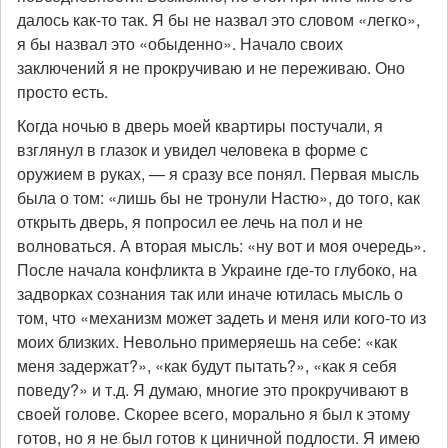
далось как-то так. Я бы не назвал это словом «легко»,
я бы назвал это «обыденно». Начало своих
заключений я не прокручиваю и не переживаю. Оно
просто есть.
Когда ночью в дверь моей квартиры постучали, я
взглянул в глазок и увидел человека в форме с
оружием в руках, — я сразу все понял. Первая мысль
была о том: «лишь бы не тронули Настю», до того, как
открыть дверь, я попросил ее лечь на пол и не
волноваться. А вторая мысль: «ну вот и моя очередь».
После начала конфликта в Украине где-то глубоко, на
задворках сознания так или иначе ютилась мысль о
том, что «механизм может задеть и меня или кого-то из
моих близких. Невольно примеряешь на себе: «как
меня задержат?», «как будут пытать?», «как я себя
поведу?» и т.д. Я думаю, многие это прокручивают в
своей голове. Скорее всего, морально я был к этому
готов, но я не был готов к циничной подлости. Я имею