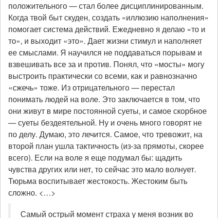
положительного — стал более дисциплинированным.
Когда твой быт скуден, создать «иллюзию наполнения»
помогает система действий. Ежедневно я делаю «то и
то», и выходит «это». Дает жизни стимул и наполняет
ее смыслами. Я научился не поддаваться порывам и
взвешивать все за и против. Понял, что «мосты» могу
выстроить практически со всеми, как и равнозначно
«сжечь» тоже. Из отрицательного — перестал
понимать людей на воле. Это заключается в том, что
они живут в мире постоянной суеты, и самое скорбное
— суеты бездеятельной. Ну и очень много говорят не
по делу. Думаю, это лечится. Самое, что тревожит, на
второй план ушла тактичность (из-за прямоты, скорее
всего). Если на воле я еще подумал бы: щадить
чувства других или нет, то сейчас это мало волнует.
Тюрьма воспитывает жестокость. Жестоким быть
сложно. <…>
Самый острый момент страха у меня возник во