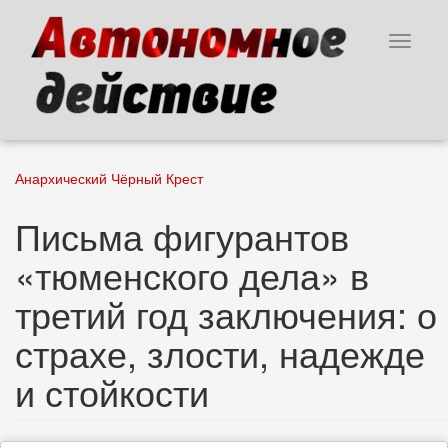
Перейти
к
Toggle
основному
navigat
содержанию
Анархический Чёрный Крест
Письма фигурантов
«тюменского дела» в
третий год заключения: о
страхе, злости, надежде
и стойкости