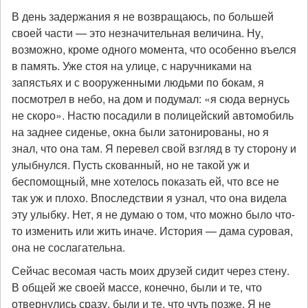
В день задержания я не возвращаюсь, по большей
своей части — это незначительная величина. Ну,
возможно, кроме одного момента, что особенно въелся
в память. Уже стоя на улице, с наручниками на
запястьях и с вооруженными людьми по бокам, я
посмотрел в небо, на дом и подумал: «я сюда вернусь
не скоро». Настю посадили в полицейский автомобиль
на заднее сиденье, окна были затонированы, но я
знал, что она там. Я перевел свой взгляд в ту сторону и
улыбнулся. Пусть скованный, но не такой уж и
беспомощный, мне хотелось показать ей, что все не
так уж и плохо. Впоследствии я узнал, что она видела
эту улыбку. Нет, я не думаю о том, что можно было что-
то изменить или жить иначе. История — дама суровая,
она не сослагательна.
Сейчас весомая часть моих друзей сидит через стену.
В общей же своей массе, конечно, были и те, что
отвернулись сразу, были и те, что чуть позже. Я не