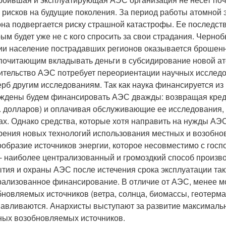
 рисков на будущие поколения. За период работы атомной э
она подвергается риску страшной катастрофы. Ее последств
ым будет уже не с кого спросить за свои страдания. Черноб
ии население пострадавших регионов оказывается брошенн
почитающим вкладывать деньги в субсидирование новой а
ительство АЭС потребует переориентации научных исследо
ерб другим исследованиям. Так как наука финансируется из
ждены будем финансировать АЭС дважды: возвращая кредит
. долларов) и оплачивая обслуживающие ее исследования, 
зах. Однако средства, которые хотя направить на нужды АЭ
рения новых технологий использования местных и возобно
ообразие источников энергии, которое несовместимо с госп
- наиболее централизованный и громоздкий способ произво
ытия и охраны АЭС после истечения срока эксплуатации та
рализованное финансирование. В отличие от АЭС, менее 
новляемых источников (ветра, солнца, биомассы, геотермал
навливаются. Анархисты выступают за развитие максимальн
ных возобновляемых источников.