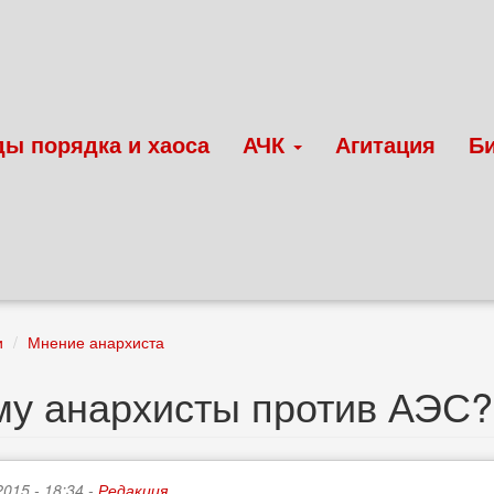
ды порядка и хаоса
АЧК
Агитация
Б
и
Мнение анархиста
му анархисты против АЭС?
2015 - 18:34 -
Редакция