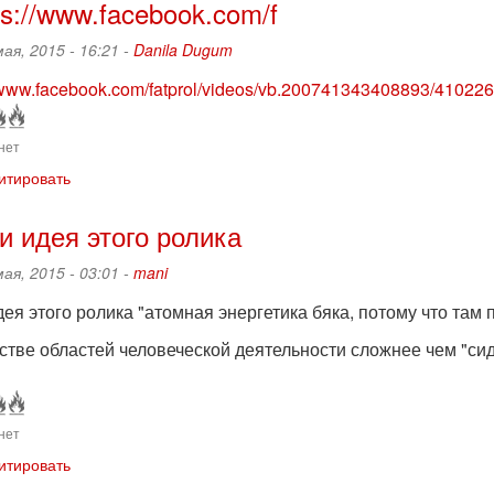
ps://www.facebook.com/f
мая, 2015 - 16:21 -
Danila Dugum
//www.facebook.com/fatprol/videos/vb.200741343408893/41022
нет
итировать
и идея этого ролика
мая, 2015 - 03:01 -
mani
ея этого ролика "атомная энергетика бяка, потому что там п
тве областей человеческой деятельности сложнее чем "сиде
нет
итировать