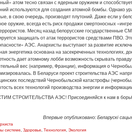
ный» атом тесно связан с ядерным оружием и способствуе
оний используются для создания атомной бомбы. Однако ур
рые, в свою очередь, производят плутоний. Даже если у бе
ное оружие, всегда есть риск продажи смертоносных «ингр
террористов. Месяц назад белорусские государственные С
ируется защищать от атак террористов средствами ПВО. Это
опасности» АЭС. Анархисты выступают за развитие исключ
ная энергетика основана на засекреченных технологиях, д
етность дает атомному лобби возможность скрывать правду 
ительный вес (например, Франции), информация о Чернобы
мизировалась. В Беларуси проект строительства АЭС напр
цинских последствий Чернобыльской катастрофы (чернобы
ытость всех технологий производства энергии и информаци
ИМ СТРОИТЕЛЬСТВА АЭС! Присоединяйся к нам в борьбе
Впервые опубликовано: Беларускі сацыя
рхиста
вы системе
,
Здоровье
,
Технология
,
Экология