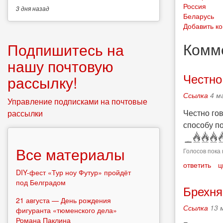
Россия
3 дня
назад
Беларусь
Добавить к
Комм
Подпишитесь на
нашу почтовую
Честно
рассылку!
Ссылка
4 м
Управление подписками на почтовые
Честно го
рассылки
способу по
Все материалы
Голосов пока 
ответить
ц
DIY-фест «Тур ноу Футур» пройдёт
под Белградом
Брехня
21 августа — День рождения
Ссылка
13 
фигуранта «тюменского дела»
Романа Паклина