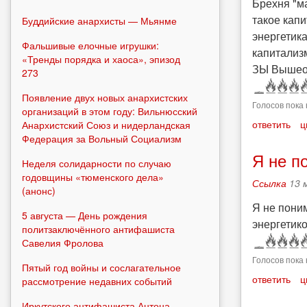
Брехня "ма
такое кап
Буддийские анархисты — Мьянме
энергетика
Фальшивые елочные игрушки:
капитализм
«Тренды порядка и хаоса», эпизод
ЗЫ Вышеоз
273
Появление двух новых анархистских
Голосов пока 
организаций в этом году: Вильнюсский
ответить
ц
Анархистский Союз и нидерландская
Федерация за Вольный Социализм
Я не п
Неделя солидарности по случаю
годовщины «тюменского дела»
Ссылка
13 
(анонс)
Я не пони
5 августа — День рождения
энергетико
политзаключённого антифашиста
Савелия Фролова
Голосов пока 
Пятый год войны и сослагательное
ответить
ц
рассмотрение недавних событий
Иркутского антифашиста Антона