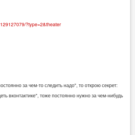
6129127079/?type=2&theater
остоянно за чем-то следить надо", то открою секрет:
ть вконтактике", тоже постоянно нужно за чем-нибудь