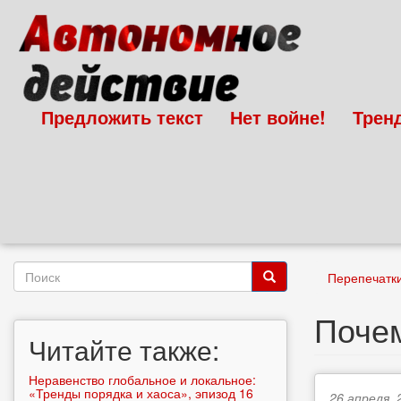
Перейти
к
основному
содержанию
Предложить текст
Нет войне!
Трен
Форма
Перепечатк
поиска
Поиск
Поче
Читайте также:
Неравенство глобальное и локальное:
«Тренды порядка и хаоса», эпизод 16
26 апреля, 