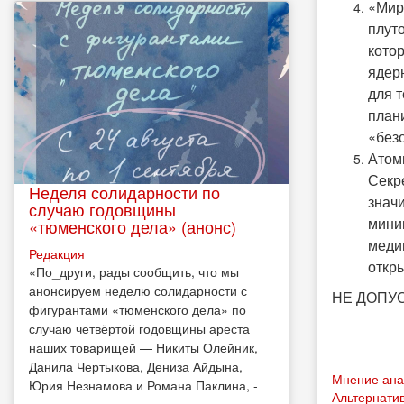
«Мир
плут
кото
ядер
для 
план
«без
Атом
Секр
Неделя солидарности по
знач
случаю годовщины
мини
«тюменского дела» (анонс)
меди
Редакция
откр
​«По_други, рады сообщить, что мы
анонсируем неделю солидарности с
НЕ ДОПУСТ
фигурантами «тюменского дела» по
случаю четвёртой годовщины ареста
наших товарищей — Никиты Олейник,
Данила Чертыкова, Дениза Айдына,
Мнение ана
Юрия Незнамова и Романа Паклина, -
Альтернати