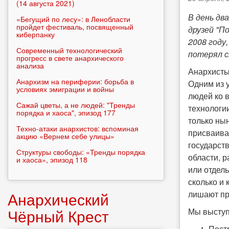
(14 августа 2021)
В день дв
«Бегущий по лесу»: в Ленобласти
пройдет фестиваль, посвященный
друзей "П
киберпанку
2008 году
Современный технологический
потерял с
прогресс в свете анархического
анализа
Анархисты
Анархизм на периферии: борьба в
Одним из 
условиях эмиграции и войны
людей ко 
Сажай цветы, а не людей: "Тренды
технологи
порядка и хаоса", эпизод 177
только нын
Техно-атаки анархистов: вспоминая
присваива
акцию «Вернем себе улицы»
государст
Структуры свободы: «Тренды порядка
области, р
и хаоса», эпизод 118
или отдел
сколько и
Анархический
лишают пр
Чёрный Крест
Мы выступ
Пост