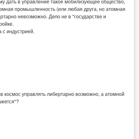
кому дать в управление такое мобилизующее общество,
томная промышленность (или любая друга, но атомная
ертарно невозможно. Дело не в "государстве и
ройке.
а с индустрией.
в космос управлять либертарно возможно, а атомной
ажется"?