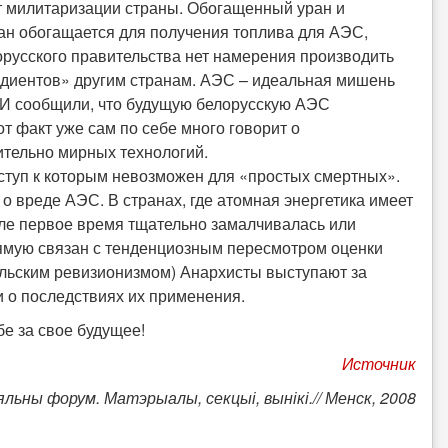
т милитаризации страны. Обогащенный уран и
ан обогащается для получения топлива для АЭС,
лорусского правительства нет намерения производить
едиентов» другим странам. АЭС – идеальная мишень
МИ сообщили, что будущую белорусскую АЭС
т факт уже сам по себе много говорит о
ительно мирных технологий.
оступ к которым невозможен для «простых смертных».
о вреде АЭС. В странах, где атомная энергетика имеет
ле первое время тщательно замалчивалась или
ямую связан с тенденциозным пересмотром оценки
льским ревизионизмом) Анархисты выступают за
и о последствиях их применения.
 за свое будущее!
Источник
льны форум. Матэрыалы, секцыі, вынікі.// Менск, 2008