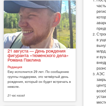
часть
реги
котор
авар
пред
Стро
в ущ
выну
21 августа — День рождения
млрд
фигуранта «тюменского дела»
и ву
Романа Паклина
внед
Редакция
разн
Ему исполнится 29 лет. По сообщению
АЭС 
группы поддержки, это четвёртый день
закр
рождения, который он будет встречать в
цент
неволе.
возоб
21 час
назад
уста
мест