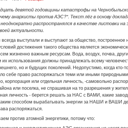
адцать девятой годовщины катастрофы на Чернобыльско
очему анархисты против АЭС?". Текст лёг в основу доклад
, неоднократно распространялся в качестве листовки на 
воей актуальности.
 всегда выступали и выступают за общество, построенное 
условий достижения такого общества является экономическ
всем жизненно важным ресурсам. Вода, воздух, почва, дру
и их использования должны принадлежать всему человечест
ешнего, но и будущих поколений. Недопустимо, когда кто-то
ло себе право распоряжаться теми или иными природными р
во, корпорация или отдельная личность, -самовольно распо
айона или поселка, не спрашивая на то разрешения у жителе
ьная личность - берется решать за НАС с ВАМИ, какие заво
 каким способом вырабатывать энергии за НАШИ и ВАШИ де
ава распоряжаться.
аем против атомной энергетики, потому что:
роившая и эксплуатирующая АЭС организация не несет поч