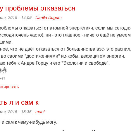
у проблемы отказаться
мая, 2015 - 14:09 -
Danila Dugum
облемы отказаться от атомной энергетики, если мы сегодня
исходяточень часто), ни - это главное - ничего ещё не уме
вшими.
ное, что не даёт отказаться от большинства аэс- это расп
тво своими "достижениями" и,якобы, дефицитом энергии.
ю тебя к Андре Горцу и его "Экологии и свободе".
нет
итировать
ть я и сам к
мая, 2015 - 18:36 -
mani
 и сам к чему-нибудь могу.