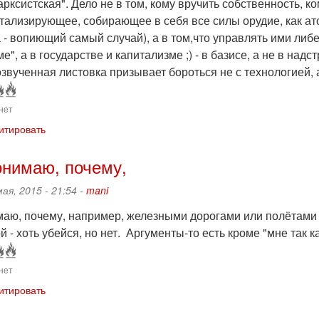
рксистская". Дело не в том, кому вручить собственность, 
итализирующее, собирающее в себя все силы орудие, как а
 - вопиющий самый случай), а в том,что управлять ими либ
е", а в государстве и капитализме ;) - в базисе, а не в надст
вученная листовка призывает бороться не с технологией, 
нет
итировать
онимаю, почему,
мая, 2015 - 21:54 -
mani
маю, почему, например, железными дорогами или полётами 
й - хоть убейся, но нет. Аргументы-то есть кроме "мне так к
нет
итировать