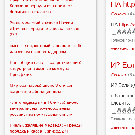
НА htt
Калакина вернули из тюремной
больницы в колонию
Ссылка
14 
Экономический кризис в России:
НА
https:
«Тренды порядка и хаоса», эпизод
272
Голосов пока 
«мы — лес, который защищает себя»
ответить
ц
или зачем шиповать деревья
И? Есл
Наш общий язык — сопротивление:
как устроена жизнь в коммуне
Просфигика
Ссылка
16 
И? Если ид
Мир без тюрем: анонс 3 онлайн-
встреч про аболиционизм
в большинс
«Лето надежды» в Тбилиси: анонс
следить.
вечера писем тяжелобольным
российским политзаключённым
Голосов пока 
Пчёлы, жалящие медведя: «Тренды
ответить
ц
порядка и хаоса», эпизод 271