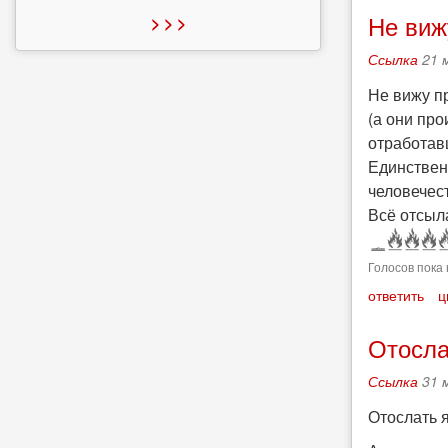
Не виж
> > >
Ссылка
21 
Не вижу пр
(а они про
отработа
Единствен
человечес
Всё отсыла
Голосов пока 
ответить
ц
Отосла
Ссылка
31 
Отослать я