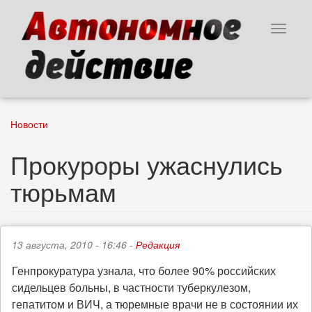
Перейти
к
Toggle
основному
navigat
содержанию
Новости
Прокуроры ужаснулись
тюрьмам
13 августа, 2010 - 16:46 -
Редакция
Генпрокуратура узнала, что более 90% российских
сидельцев больны, в частности туберкулезом,
гепатитом и ВИЧ, а тюремные врачи не в состоянии их