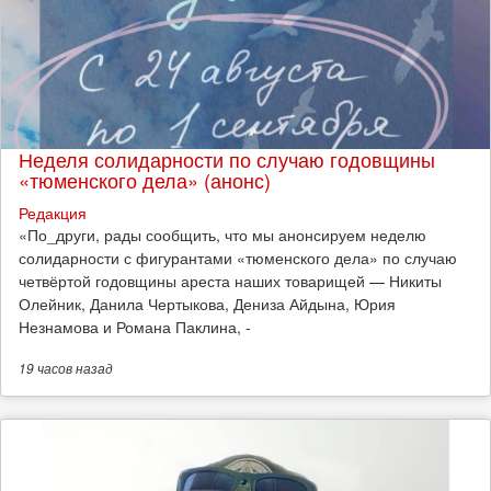
Неделя солидарности по случаю годовщины
«тюменского дела» (анонс)
Редакция
​«По_други, рады сообщить, что мы анонсируем неделю
солидарности с фигурантами «тюменского дела» по случаю
четвёртой годовщины ареста наших товарищей — Никиты
Олейник, Данила Чертыкова, Дениза Айдына, Юрия
Незнамова и Романа Паклина, -
19 часов
назад