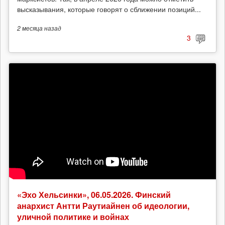
высказывания, которые говорят о сближении позиций...
2 месяца
назад
3
«Эхо Хельсинки», 06.05.2026. Финский
анархист Антти Раутиайнен об идеологии,
уличной политике и войнах