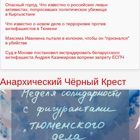
Опасный город. Что известно о российских левых
активистах, попросивших политическое убежище
в Кыргызстане
Что известно о новом деле о терроризме против
антифашистов в Тюмени
Максима Иванкина пытали в колонии, чтобы он "признался"
в убийстве
Суд в Москве постановил экстрадировать беларусского
антифашиста Андрея Казимирова вопреки запрету ЕСПЧ
Анархический Чёрный Крест