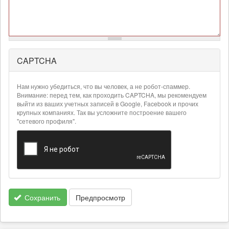
CAPTCHA
Более
подробная
информация
Нам нужно убедиться, что вы человек, а не робот-спаммер.
о
Внимание: перед тем, как проходить CAPTCHA, мы рекомендуем
текстовых
выйти из ваших учетных записей в Google, Facebook и прочих
крупных компаниях. Так вы усложните построение вашего
форматах
"сетевого профиля".
Сохранить
Предпросмотр