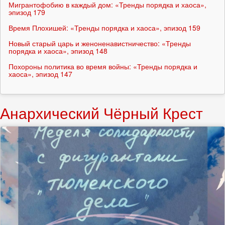
Мигрантофобию в каждый дом: «Тренды порядка и хаоса»,
эпизод 179
Время Плохишей: «Тренды порядка и хаоса», эпизод 159
Новый старый царь и женоненавистничество: «Тренды
порядка и хаоса», эпизод 148
Похороны политика во время войны: «Тренды порядка и
хаоса», эпизод 147
Анархический Чёрный Крест