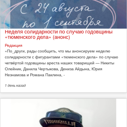
Неделя солидарности по случаю годовщины
«тюменского дела» (анонс)
Редакция
​«По_други, рады сообщить, что мы анонсируем неделю
солидарности с фигурантами «тюменского дела» по случаю
четвёртой годовщины ареста наших товарищей — Никиты
Олейник, Данила Чертыкова, Дениза Айдына, Юрия
Незнамова и Романа Паклина, -
1 день
назад