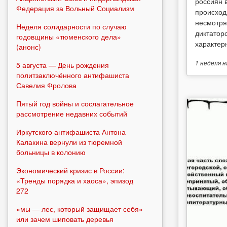
россиян 
Федерация за Вольный Социализм
происход
несмотря
Неделя солидарности по случаю
диктатор
годовщины «тюменского дела»
характерн
(анонс)
1 неделя
н
5 августа — День рождения
политзаключённого антифашиста
Савелия Фролова
Пятый год войны и сослагательное
рассмотрение недавних событий
Иркутского антифашиста Антона
Калакина вернули из тюремной
больницы в колонию
Экономический кризис в России:
«Тренды порядка и хаоса», эпизод
272
«мы — лес, который защищает себя»
или зачем шиповать деревья