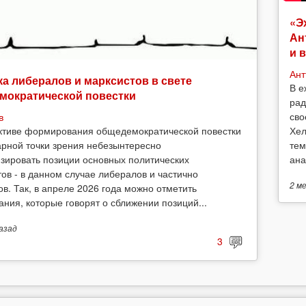
«Э
Ан
и 
Ант
а либералов и марксистов в свете
В е
мократической повестки
рад
сво
в
Хел
ктиве формирования общедемократической повестки
тем
арной точки зрения небезынтересно
ана
зировать позиции основных политических
тов - в данном случае либералов и частично
2 м
ов. Так, в апреле 2026 года можно отметить
ания, которые говорят о сближении позиций...
азад
3