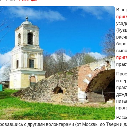
В пе
приг
усад
(Кув
расч
боро
выпо
при
прак
Прое
и пе
прак
дожд
пита
прог
Расх
ровавшись с другими волонтерами (от Москвы до Твери и да