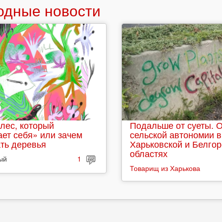
одные новости
лес, который
Подальше от суеты. 
ет себя» или зачем
сельской автономии в
ть деревья
Харьковской и Белго
областях
ый
1
Товарищ из Харькова