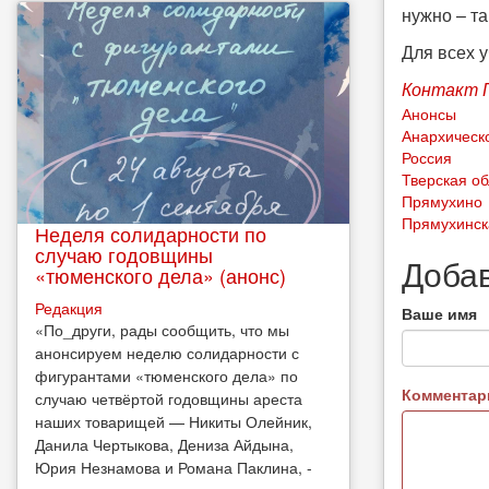
нужно – т
Для всех 
Контакт П
Анонсы
Анархическ
Россия
Тверская об
Прямухино
Прямухинск
Неделя солидарности по
случаю годовщины
Доба
«тюменского дела» (анонс)
Редакция
Ваше имя
​«По_други, рады сообщить, что мы
анонсируем неделю солидарности с
фигурантами «тюменского дела» по
Коммента
случаю четвёртой годовщины ареста
наших товарищей — Никиты Олейник,
Данила Чертыкова, Дениза Айдына,
Юрия Незнамова и Романа Паклина, -