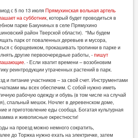
риод с 5 по 13 июля
Прямухинская вольная артель
лашает на субботник
, который будет проводиться в
ебном парке Бакуниных в селе Прямухино
шиновский район Тверской области). "Мы будем
ищать парк от поваленных деревьев и мусора,
ться с борщевиком, прокашивать тропинки в парке и
лнять другие первоочередные работы, -
пишут
глашающие
. - Если хватит времени – возобновим
тику реинтродукции утраченных растений в парк.
зд и питание участников – за свой счет. Инструментами
рчатками мы всех обеспечим. С собой нужно иметь
тичную рабочую одежду и обувь (в том числе на случай
я), спальный мешок. Ночлег в деревенском доме,
ние и приготовление еды сообща. Богатая культурная
рамма и живописные окрестности!
оды на проезд можно немного сократить,
лее до Торжка нужно ехать на электричке, затем