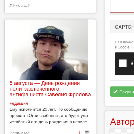
2 дня
назад
Более
CAPTC
подробная
информация
о текстовых
Нам нужно 
форматах
в Google, 
5 августа — День рождения
политзаключённого
Сохран
антифашиста Савелия Фролова
Редакция
Ему исполнится 25 лет. По сообщению
проекта «Огни свободы», это будет уже
Автор
четвёртый его день рождения в неволе.
1
3 дня
назад