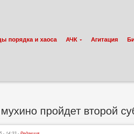
ды порядка и хаоса
АЧК
Агитация
Б
мухино пройдет второй суб
5 - 14:33 -
Редакция