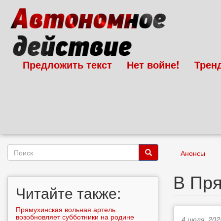
Перейти
к
основному
содержанию
Предложить текст
Нет войне!
Трен
Форма
Анонсы
поиска
Поиск
В Пря
Читайте также:
Прямухинская вольная артель
возобновляет субботники на родине
4 июля, 202