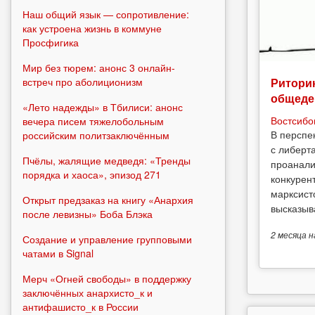
Наш общий язык — сопротивление:
как устроена жизнь в коммуне
Просфигика
Мир без тюрем: анонс 3 онлайн-
встреч про аболиционизм
Риторик
общеде
«Лето надежды» в Тбилиси: анонс
Востсибо
вечера писем тяжелобольным
В перспе
российским политзаключённым
с либерт
Пчёлы, жалящие медведя: «Тренды
проанали
порядка и хаоса», эпизод 271
конкурен
марксист
Открыт предзаказ на книгу «Анархия
высказыв
после левизны» Боба Блэка
2 месяца
н
Создание и управление групповыми
чатами в Signal
Мерч «Огней свободы» в поддержку
заключённых анархисто_к и
антифашисто_к в России