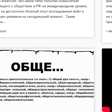
в агрессии, без какой-либо попытки осмысления
кра
ящего с обществом в РФ на международном уровне,
или
 на достаточно богатый опыт исследования войн и
лид
ских режимов на сегодняшний момент. Также
не 
о...
пра
азад
1 м