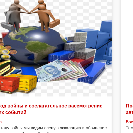
год войны и сослагательное рассмотрение
Пр
их событий
ав
в
Вос
 году войны мы видим слепую эскалацию и обвинение
Тем