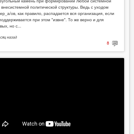
еугольный камень при формировании любой системной
 внесистемной политической структуры. Ведь с уходом
ер_а/ов, как правило, распадается вся организация, если
поддерживается при этом "извне". То же верно и для
вых, но с...
есяц
назад
8