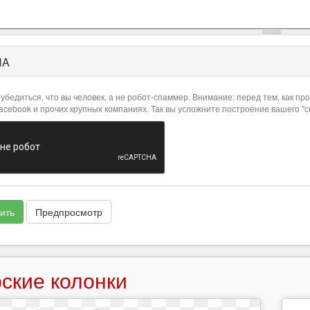
HA
убедиться, что вы человек, а не робот-спаммер. Внимание: перед тем, как 
Facebook и прочих крупных компаниях. Так вы усложните построение вашего "
ить
Предпросмотр
ские колонки