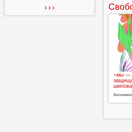
Своб
> > >
«мы — 
защища
шипова
Анонимн