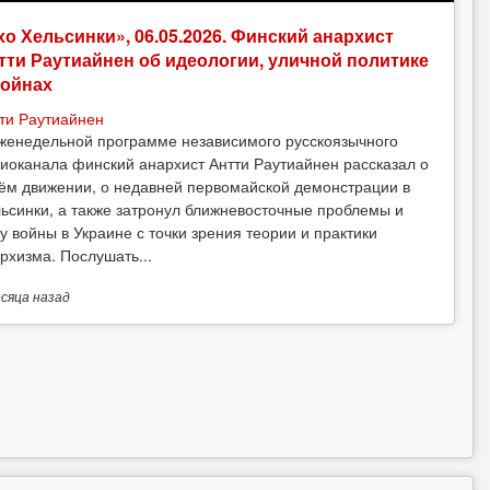
хо Хельсинки», 06.05.2026. Финский анархист
тти Раутиайнен об идеологии, уличной политике
войнах
ти Раутиайнен
женедельной программе независимого русскоязычного
иоканала финский анархист Антти Раутиайнен рассказал о
ём движении, о недавней первомайской демонстрации в
ьсинки, а также затронул ближневосточные проблемы и
у войны в Украине с точки зрения теории и практики
рхизма. Послушать...
есяца
назад