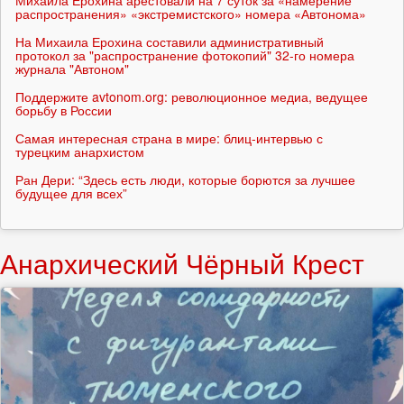
Михаила Ерохина арестовали на 7 суток за «намерение
распространения» «экстремистского» номера «Автонома»
На Михаила Ерохина составили административный
протокол за "распространение фотокопий" 32-го номера
журнала "Автоном"
Поддержите avtonom.org: революционное медиа, ведущее
борьбу в России
Самая интересная страна в мире: блиц-интервью с
турецким анархистом
Ран Дери: “Здесь есть люди, которые борются за лучшее
будущее для всех”
Анархический Чёрный Крест