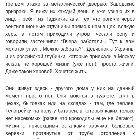
третьем этаже за металлической дверью. Заводские
призраки. Я вижу их каждый день, я уже узнаю их в
лицо - ребят из Таджикистана, тех, что роняли через
вентиляционные отдушины прямо к нам в цех всякую
херь, а потом приходили утром, чесали репу и
говорили застенчиво: "Вчера работали... Тут к вам
молоток упал... Можно забрать?". Девчонок с Украины
и из российской глубинки, которые приехали в Москву
искать не хорошей жизни (уже нет!), просто жизни.
Даже такой херовой. Хочется жить.
Они живут здесь - другого дома у них на данный
момент просто нет. Они моются в туалете, спят в
цехах, бытовках или на складах - там, где теплее.
Телогрейки на полу у батареи, в которых каких только
нет насекомых (разве что крокодилы еще не бегают),
миски с присохшими остатками хавчика, бельевые
веревки, протянутые от трубы отопления к