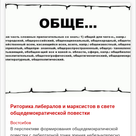
Риторика либералов и марксистов в свете
общедемократической повестки
Востсибов
В перспективе формирования общедемократической
повестки с либертарной точки зрения небезынтересно