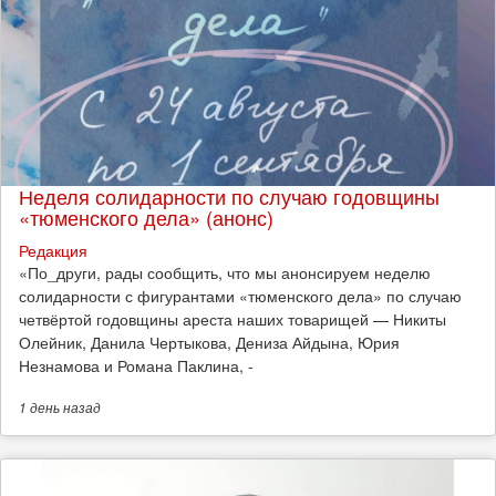
Неделя солидарности по случаю годовщины
«тюменского дела» (анонс)
Редакция
​«По_други, рады сообщить, что мы анонсируем неделю
солидарности с фигурантами «тюменского дела» по случаю
четвёртой годовщины ареста наших товарищей — Никиты
Олейник, Данила Чертыкова, Дениза Айдына, Юрия
Незнамова и Романа Паклина, -
1 день
назад