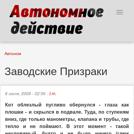
Перейти
к
Toggle
основному
navigat
содержанию
Автоном
Заводские Призраки
6 июля, 2009 - 02:56 -
t.m.
Кот облезлый пугливо обернулся - глаза как
плошки - и скрылся в подвале. Туда, по ступеням
вниз, где только манометры, клапана и трубы, где
тепло и не поймают. В этот момент - такой
неуловимый, будто и не было ничего (глюк