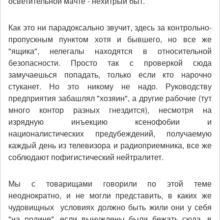
осветительной мачте - нехитрый быт.
Как это ни парадоксально звучит, здесь за контрольно-
пропускным пунктом хотя и бывшего, но все же
"ящика", нелегалы находятся в относительной
безопасности. Просто так с проверкой сюда
замучаешься попадать, только если кто нарочно
стуканет. Но это никому не надо. Руководству
предприятия забашлял "хозяин", а другие рабочие (тут
много контор разных гнездится), несмотря на
изрядную инъекцию ксенофобии и
националистических предубеждений, получаемую
каждый день из телевизора и радиоприемника, все же
соблюдают пофигистический нейтралитет.
Мы с товарищами говорили по этой теме
неоднократно, и не могли представить, в каких же
чудовищных условиях должно быть жили они у себя
"на родине", если вынуждены были бежать сюда, в