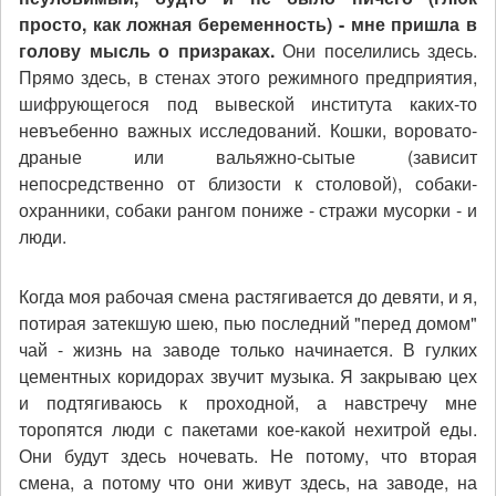
просто, как ложная беременность) - мне пришла в
голову мысль о призраках.
Они поселились здесь.
Прямо здесь, в стенах этого режимного предприятия,
шифрующегося под вывеской института каких-то
невъебенно важных исследований. Кошки, воровато-
драные или вальяжно-сытые (зависит
непосредственно от близости к столовой), собаки-
охранники, собаки рангом пониже - стражи мусорки - и
люди.
Когда моя рабочая смена растягивается до девяти, и я,
потирая затекшую шею, пью последний "перед домом"
чай - жизнь на заводе только начинается. В гулких
цементных коридорах звучит музыка. Я закрываю цех
и подтягиваюсь к проходной, а навстречу мне
торопятся люди с пакетами кое-какой нехитрой еды.
Они будут здесь ночевать. Не потому, что вторая
смена, а потому что они живут здесь, на заводе, на