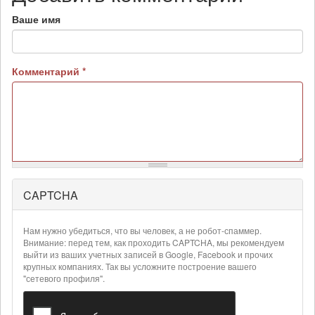
Ваше имя
Комментарий
*
CAPTCHA
Более
подробная
информация
Нам нужно убедиться, что вы человек, а не робот-спаммер.
о
Внимание: перед тем, как проходить CAPTCHA, мы рекомендуем
текстовых
выйти из ваших учетных записей в Google, Facebook и прочих
крупных компаниях. Так вы усложните построение вашего
форматах
"сетевого профиля".