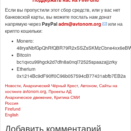
Если вы пропустили этот сбор средств, или у вас нет
банковской карты, вы можете послать нам донат
напрямую через
PayPal
adm@avtonom.org
или на
крипто кошельки:
Monero:
48ryaNbfGpQhRfQBR79R2xSSZsSKMzCbne4xx6eB
Bitcoin
bc1qvcu99hgck2d7dfn8a0nql72525spaazajjzrky
Etherium
0x1214Bc9dF90ff0C96b057594cB77431abfb7EB2a
Новости
,
Анархический Чёрный Крест
,
Автоном
,
Сайты на
хостинге avtonom.org
,
Проекты АД
Анархическое движение
,
Критика СМИ
Россия
Firefund
English
Добавить комментарий