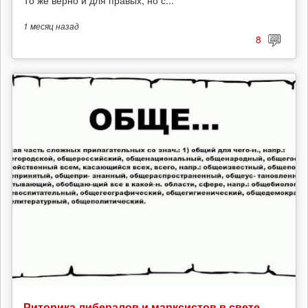
То же верно и для правых, но с...
1 месяц
назад
8
Риторика либералов и марксистов в свете