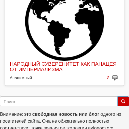
НАРОДНЫЙ СУВЕРЕНИТЕТ КАК ПАНАЦЕЯ
ОТ ИМПЕРИАЛИЗМА
Анонимный
2
Форма
поиска
Поиск
Внимание: это
свободная новость или блог
одного из
посетителей сайта. Она не обязательно полностью
соответствует точке зрения редколлегии avtonom.org.