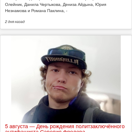
Олейник, Данила Чертыкова, Дениза Айдына, Юрия
Незнамова и Романа Паклина, -
2 дня
назад
5 августа — День рождения политзаключённого
антифашиста Савелия Фролова