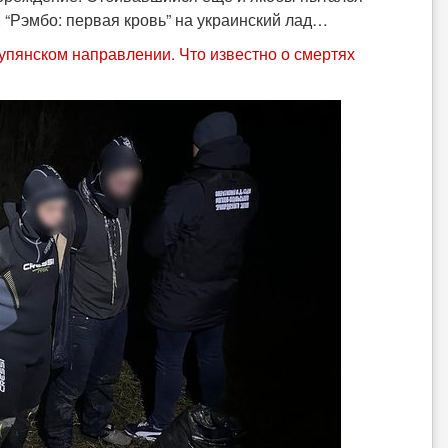
. “Рэмбо: первая кровь” на украинский лад…
упянском направлении. Что известно о смертях