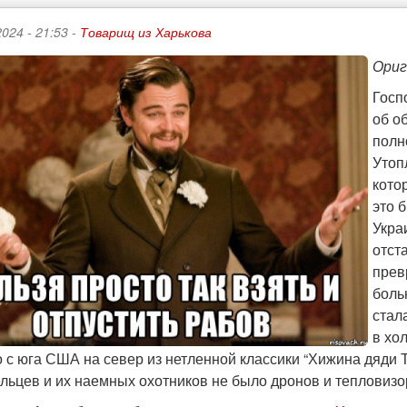
024 - 21:53 -
Товарищ из Харькова
Ориг
Госп
об о
полн
Утоп
кото
это 
Укра
отст
прев
боль
стал
в хо
 с юга США на север из нетленной классики “Хижина дяди Т
льцев и их наемных охотников не было дронов и тепловизо