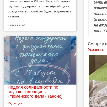
Ему исполнится 29 лет. По сообщению
бути в
группы поддержки, это четвёртый день
виявле
рождения, который он будет встречать в
пласти
неволе.
Зі всі
не вжив
3 часа
назад
рани Ха
Смотрим п
Украины
.
Неделя солидарности по
случаю годовщины
«тюменского дела» (анонс)
Редакция