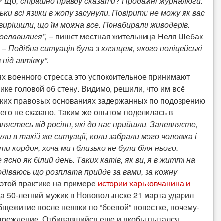
ції? Що, страшно правду сказати? Продажні журналюги.
ки всі язики в жопу засунули. Повірити не можу як вас
кі вирішили, що їм можна все. Понабирали живодерів.
рославилися”,
– пишет местная жительница Неля Шебак
 –
Подібна ситуація була з хлопцем, якого поліцейські
 під автівку”.
иях военного стресса это успокоительное принимают
ке головой об стену. Видимо, решили, что им всё
 каких правовых основаниях задержанных по подозрению
его не сказано. Таким же опытом поделилась в
ізняєтесь від росіян, які до нас прийшли. Запевняєте,
ли в такій же ситуації, коли забрали мого чоловіка і
 кордон, хоча ми і близько не були біля нього.
ясно як білий день. Таких катів, як ви, я в житті на
подіваюсь що розплата прийде за вами, за кожну
 этой практике на примере
истории харьковчанина и
да 50-летний мужик в Нововолынске 21 марта ударил
бщежитие после неявки по “боевой” повестке, почему-
повреждение. Отбивавшийся еще и якобы пытался