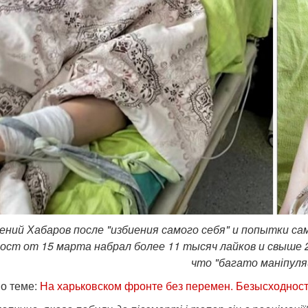
ений Хабаров после "избиения самого себя" и попытки са
ост от 15 марта набрал более 11 тысяч лайков и свыше 
что "багато маніпуляц
о теме:
На харьковском фронте без перемен. Безысходност