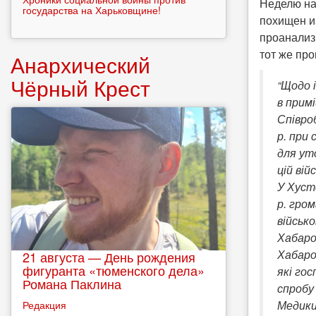
Неделю на
государства на Харьковщине!
похищен и
проанализ
тот же пр
Анархический
Чёрный Крест
“Щодо 
в прим
Співро
р. при
для ут
цій вій
У Хуст
р. гро
військ
Хабаров
Хабаро
21 августа — День рождения
фигуранта «тюменского дела»
які го
Романа Паклина
спробу 
Медики
Редакция