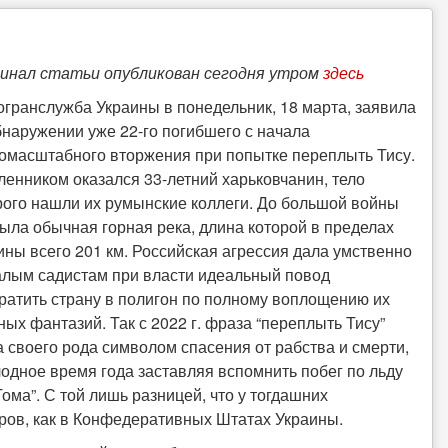
инал статьи опубликован сегодня утром
здесь
огранслужба Украины в понедельник, 18 марта, заявила
бнаружении уже 22-го погибшего с начала
омасштабного вторжения при попытке переплыть Тису.
ленником оказался 33-летний харьковчанин, тело
рого нашли их румынские коллеги. До большой войны
была обычная горная река, длина которой в пределах
ины всего 201 км. Российская агрессия дала умственно
алым садистам при власти идеальный повод
ратить страну в полигон по полному воплощению их
ных фантазий. Так с 2022 г. фраза “переплыть Тису”
а своего рода символом спасения от рабства и смерти,
лодное время года заставляя вспомнить побег по льду
ома”. С той лишь разницей, что у тогдашних
ров, как в Конфедеративных Штатах Украины.