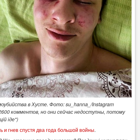
моубийства в Хусте. Фото: su_hanna_/Instagram
2600 комментов, но они сейчас недоступны, потому
ій іде")
ь и гнев спустя два года большой войны
.