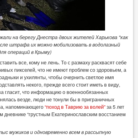
жали на берегу Днестра двоих жителей Харькова "как
осле штрафа их можно мобилизовать в водолазный
ля операций в Крыму)
тавить все, кому не лень. То с размаху расквасят себе
чивых пикселей, что не имеют проблем со здоровьем, а
зрадныки и ухилянты, чтобы очернить светлое имя
одставлять некого, прежде всего стоит иметь в виду,
ва гласит, что информацию о военнообязанных
анялась везде, люди не тонули бы в приграничных
оба, напоминающего
“поход в Таврию за волей”
за 5 лет
ем дневнике “грустным Екатеринославским восстанием
 тыс мужиков и одновременно всем в рассыпную