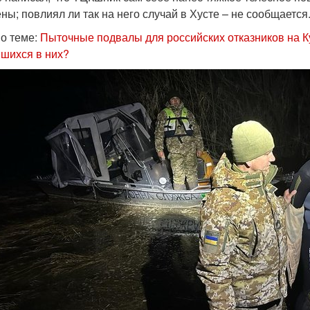
ны; повлиял ли так на него случай в Хусте – не сообщается
о теме:
Пыточные подвалы для российских отказников на К
шихся в них?