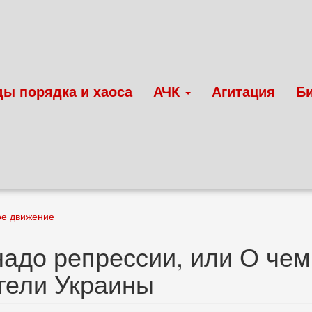
ды порядка и хаоса
АЧК
Агитация
Б
ое движение
надо репрессии, или О чем
тели Украины