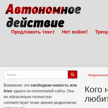
Перейти
к
основному
содержанию
Предложить текст
Нет войне!
Трен
Форма
Анархическ
поиска
Поиск
Внимание: это
свободная новость или
Кого 
блог
одного из посетителей сайта. Она
люби
не обязательно полностью
соответствует точке зрения редколлегии