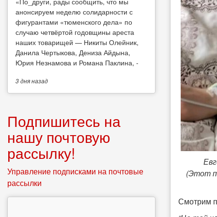
​«По_други, рады сообщить, что мы
анонсируем неделю солидарности с
фигурантами «тюменского дела» по
случаю четвёртой годовщины ареста
наших товарищей — Никиты Олейник,
Данила Чертыкова, Дениза Айдына,
Юрия Незнамова и Романа Паклина, -
3 дня
назад
Подпишитесь на
нашу почтовую
рассылку!
Евг
Управление подписками на почтовые
(Этот п
рассылки
Смотрим п