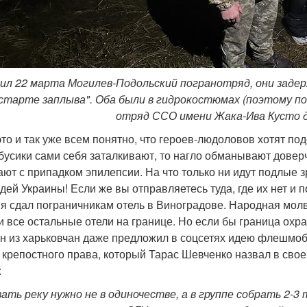
ил 22 марта Могилев-Подольский погранотряд, они задер
 старте заплыва". Оба были в гидрокостюмах (поэтому п
отряд ССО имени Жака-Ива Кусто д
то и так уже всем понятно, что героев-людоловов хотят подс
 бусики сами себя заталкивают, то нагло обманывают довер
ают с припадком эпилепсии. На что только ни идут подлые 
ей Украины! Если же вы отправляетесь туда, где их нет и п
ия сдал пограничникам отель в Виноградове. Народная мол
и все остальные отели на границе. Но если бы граница охр
ин из харьковчан даже предложил в соцсетях идею флешм
 крепостного права, который Тарас Шевченко назвал в сво
:
ать реку нужно не в одиночестве, а в группе собрать 2-3