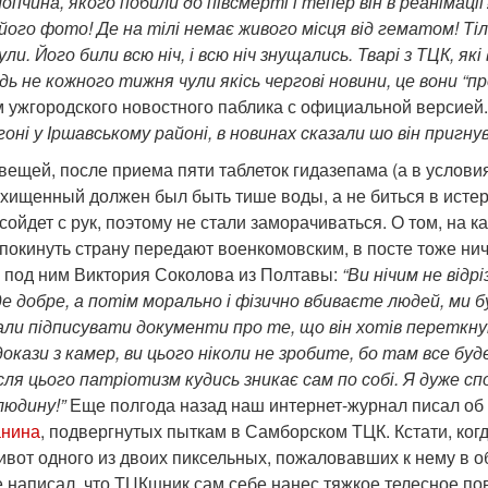
лопчина, якого побили до півсмерті і тепер він в реаніма
ого фото! Де на тілі немає живого місця від гематом! Тіль
ули. Його били всю ніч, і всю ніч знущались. Тварі з ТЦК, я
ь не кожного тижня чули якісь чергові новини, це вони “п
м ужгородского новостного паблика с официальной версией.
гоні у Іршавському районі, в новинах сказали шо він пригнув
 вещей, после приема пяти таблеток гидазепама (а в услов
хищенный должен был быть тише воды, а не биться в истери
сойдет с рук, поэтому не стали заморачиваться. О том, на
покинуть страну передают военкомовским, в посте тоже нич
 под ним Виктория Соколова из Полтавы:
“Ви нічим не відр
е добре, а потім морально і фізично вбиваєте людей, ми бу
ли підписувати документи про те, що він хотів переткнути
кази з камер, ви цього ніколи не зробите, бо там все буде 
сля цього патріотизм кудись зникає сам по собі. Я дуже с
людину!”
Еще полгода назад наш интернет-журнал писал об
анина
, подвергнутых пыткам в Самборском ТЦК. Кстати, ког
ивот одного из двоих пиксельных, пожаловавших к нему в о
не написал, что ТЦКшник сам себе нанес тяжкое телесное 