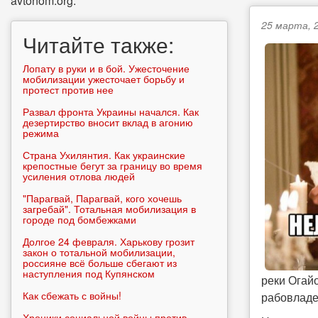
avtonom.org.
25 марта, 2
Читайте также:
Лопату в руки и в бой. Ужесточение
мобилизации ужесточает борьбу и
протест против нее
Развал фронта Украины начался. Как
дезертирство вносит вклад в агонию
режима
Страна Ухилянтия. Как украинские
крепостные бегут за границу во время
усиления отлова людей
"Парагвай, Парагвай, кого хочешь
загребай". Тотальная мобилизация в
городе под бомбежками
Долгое 24 февраля. Харькову грозит
закон о тотальной мобилизации,
россияне всё больше сбегают из
наступления под Купянском
реки Огайо
Как сбежать с войны!
рабовладе
Хроники социальной войны против