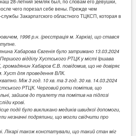
е наш 28-летний земляк был, по словам его девушки,
после чего порезал себе вены. Прежде чем
-службы Закарпатского областного ТЦКСП, которая в
ичем, 1996 р.н. (реєстрація м. Харків), що стався
ступне.
янина Хабарова Євгенія було затримано 13.03.2024
 Першого відділу Хустського РТЦК у місті Іршава
, громадянин Хабаров Є.В. повідомив, що не довіряє
у м. Хуст для проведення ВЛК.
тно. Між 3 год. 10 хв. та 3 год. 30 хв. 14.03.2024
Хустського РТЦК. Черговий роти помітив, що
льні, зайшов до туалету та помітив на підлозі
ліди крові.
сце події було викликано медиків швидкої допомоги,
були незначні подряпини, що могли свідчити про
ні. Лікарі також констатували, що такий стан міг