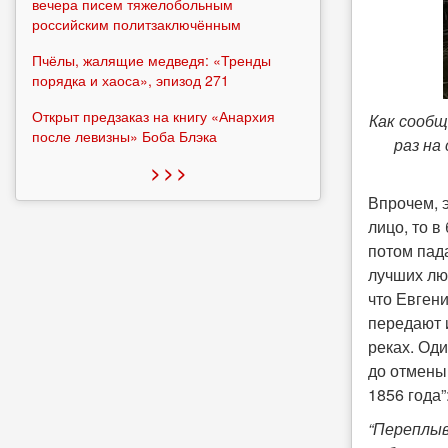
вечера писем тяжелобольным
российским политзаключённым
Пчёлы, жалящие медведя: «Тренды
порядка и хаоса», эпизод 271
Открыт предзаказ на книгу «Анархия
Как сообщ
после левизны» Боба Блэка
раз на
> > >
Впрочем, э
лицо, то в
потом пад
лучших люд
что Евген
передают 
реках. Од
до отмены
1856 года”
“Переплыв