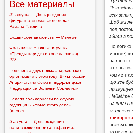
“Це той х
Все материалы
Покажіть й
всіх заткн
21 августа — День рождения
фигуранта «тюменского дела»
Щоб ми лед
Романа Паклина
под посто
збили в по
Буддийские анархисты — Мьянме
По логике
Фальшивые елочные игрушки:
многие) по
«Тренды порядка и хаоса», эпизод
273
равно всё 
в попытке 
Появление двух новых анархистских
комментах
организаций в этом году: Вильнюсский
що все буд
Анархистский Союз и нидерландская
Федерация за Вольный Социализм
примушува
Надайте до
Неделя солидарности по случаю
бачила! Пі
годовщины «тюменского дела»
зкалічену 
(анонс)
криворож
5 августа — День рождения
ножом в ж
политзаключённого антифашиста
то никто 