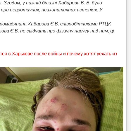
Згодом, у нижній білизні Хабарова Є. В. було
 при невротичних, психопатичних астеніях. У
о громадянина Хабарова Є.В. співробітниками РТЦК
ва Є.В. не свідчать про фізичну наругу над ним, ці
тся в Харькове после войны и почему хотят уехать из