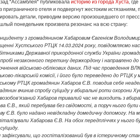
зад "Ассамблея" публиковала
историю из города Хуста
, гд
з приграничного отеля и подвергнут жестоким истязаниям, 
ировать детали, приводим версию произошедшего от пресс
ошлый понедельник произвела резонанс на всю страну:
інциденту з громадянином Хабаровим Євгенієм Володимиров
іщенні Хустського РТЦК 14.03.2024 року, повідомляємо на
бітниками Державної прикордонної служби України громад
 спробі незаконного перетину держкордону і направлено до
очнення військово-облікових даних. Під час проведення ВЛК
ськово-лікарській комісії, і його було переведено до РТЦК 
ському РТЦК громадянин Хабаров Є.В. поводив себе неадеква
мадянин вчинив спробу суїциду у вбиральні роти охорони 
овозобов’язаний Хабаров тривалий час не виходить з вбира
а Є.В., який перебував без свідомості, а поруч нього були с
ву Є.В. було надано невідкладну домедичну допомогу. На мі
спіталізували Хабарова Є.В. На обох передпліччях у нього 
суїциду.
 зафіксували, що госпіталізований був в істеричному ста