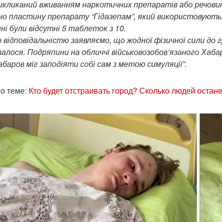
икликаний вживанням наркотичних препаратів або речовин. 
но пластину препарату “Гідазепам”, який використовують
ні були відсутні 5 таблеток з 10.
єю відповідальністю заявляємо, що жодної фізичної сили д
алося. Подряпини на обличчі військовозобов’язаного Хабаро
баров міг заподіяти собі сам з метою симуляції”.
о теме:
Кто будет отстраивать город? Сколько людей остане